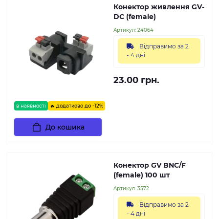
Конектор живлення GV-
DC (female)
Артикул:
24064
Відправимо за 2
- 4 дні
23.00 грн.
в наявності
🔥 додатково до -12%
До кошика
Конектор GV BNC/F
(female) 100 шт
Артикул:
3572
Відправимо за 2
- 4 дні