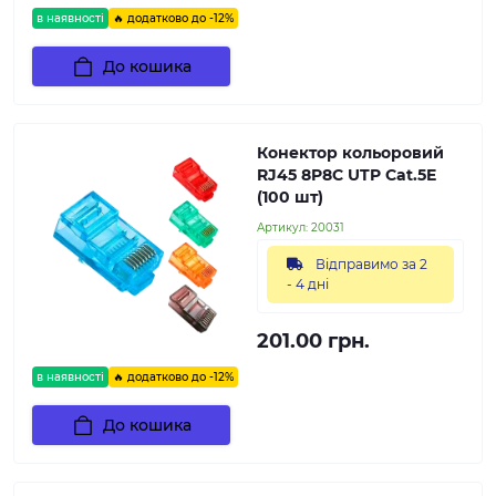
в наявності
🔥 додатково до -12%
До кошика
Конектор кольоровий
RJ45 8P8C UTP Cat.5E
(100 шт)
Артикул:
20031
Відправимо за 2
- 4 дні
201.00 грн.
в наявності
🔥 додатково до -12%
До кошика