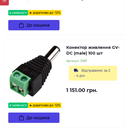
в наявності
🔥 додатково до -12%
До кошика
Конектор живлення GV-
DC (male) 100 шт
Артикул:
3587
Відправимо за 2
- 4 дні
1 151.00 грн.
в наявності
🔥 додатково до -12%
До кошика