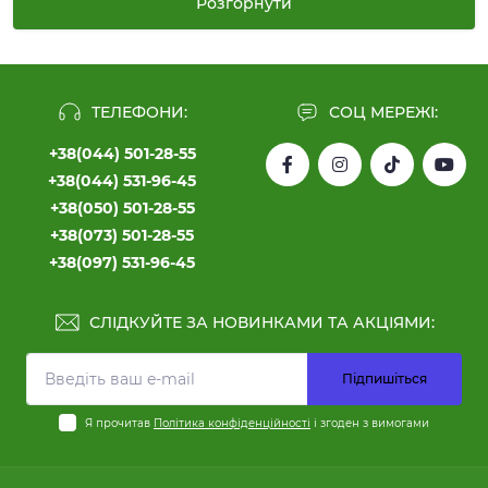
використовуються для побутових і професійних систем.
Розгорнути
Роз'єми та конектори -
основа стабільного сигналу
Це найчастіші витратні матеріали, які використовують
ТЕЛЕФОНИ:
СОЦ МЕРЕЖІ:
при монтажі AHD, CVI, TVI та IP систем.
+38(044) 501-28-55
Основні види роз'ємів:
+38(044) 531-96-45
+38(050) 501-28-55
BNC-роз'єми
(кримп, гвинтові) - забезпечують чистий
+38(073) 501-28-55
аналоговий сигнал;
+38(097) 531-96-45
DC-штекери та гнізда
- для живлення камер;
RJ-45 конектори
- обтиск для UTP/FTP кабелю в IP-
системах;
СЛІДКУЙТЕ ЗА НОВИНКАМИ ТА АКЦІЯМИ:
PoE-адаптери та перехідники
- для систем з
живленням по витій парі;
Підпишіться
"тюльпани" та подовжувачі
- для деяких типів камер
та аксесуарів.
Я прочитав
Політика конфіденційності
і згоден з вимогами
Якість роз'ємів сильно впливає на картинку: дешеві
конектори окислюються, дають перешкоди та можуть