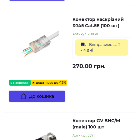
Конектор наскрізний
RJ45 Cat.5E (100 шт)
Артикул:
20030
Відправимо за 2
- 4 дні
270.00 грн.
в наявності
🔥 додатково до -12%
До кошика
Конектор GV BNC/M
(male) 100 шт
Артикул:
3571