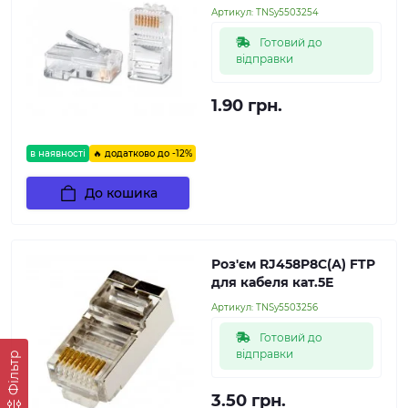
Артикул:
TNSy5503254
Готовий до
відправки
1.90 грн.
в наявності
🔥 додатково до -12%
До кошика
Роз'єм RJ458P8C(А) FTP
для кабеля кат.5Е
Артикул:
TNSy5503256
Готовий до
відправки
Фільтр
3.50 грн.