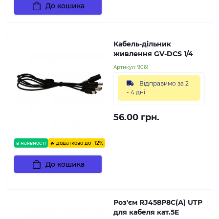
До кошика
Кабель-дільник
живлення GV-DCS 1/4
Артикул:
9061
Відправимо за 2
- 4 дні
56.00 грн.
в наявності
🔥 додатково до -12%
До кошика
Роз'єм RJ458P8C(А) UTP
для кабеля кат.5Е