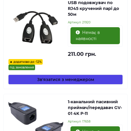
USB подовжувач по
RJ45 кручений парі до
50м
Артикул:
21920
Немає в
наявності
211.00 грн.
🔥 додатково до -12%
під замовлення
Зв'язатися з менеджером
1-канальний пасивний
приймач/передавач GV-
01 4K P-11
Артикул:
17658