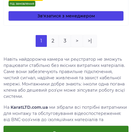
під замовлення
Зв'язатися з менеджером
1
2
3
>
>|
Навіть найдорожча камера чи реєстратор не зможуть
працювати стабільно без якісних витратних матеріалів.
Саме вони забезпечують правильне підключення,
чистий сигнал, надійне живлення та захист кабельної
мережі. Монтажники добре знають: інколи одна погана
клема або дешевий роз'єм може зіпсувати роботу всієї
системи.
На
KaratLTD.com.ua
ми зібрали всі потрібні витратники
для монтажу та обслуговування відеоспостереження:
від BNC-роз'ємів до ізоляційних матеріалів та
монтажних боксів. Усе це - перевірені рішення, які