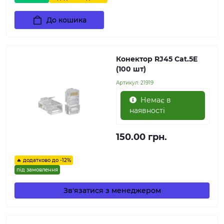
До кошика
Конектор RJ45 Cat.5E
(100 шт)
Артикул:
21919
Немає в
наявності
150.00 грн.
🔥 додатково до -12%
під замовлення
Зв'язатися з менеджером