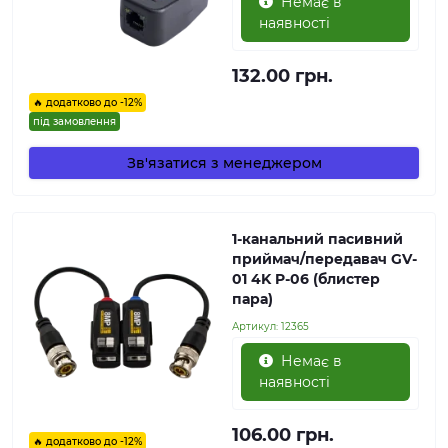
Немає в
наявності
132.00 грн.
🔥 додатково до -12%
під замовлення
Зв'язатися з менеджером
1-канальний пасивний
приймач/передавач GV-
01 4K P-06 (блистер
пара)
Артикул:
12365
Немає в
наявності
106.00 грн.
🔥 додатково до -12%