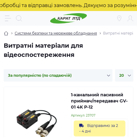
і та відправці замовлень. Дякуємо за розуміння! ❤️
Системи безпеки та мережеве обладнання
Витратні матеріа
Витратні матеріали для
відеоспостереження
1-канальний пасивний
приймач/передавач GV-
01 4K P-12
Артикул:
23707
Відправимо за 2
- 4 дні