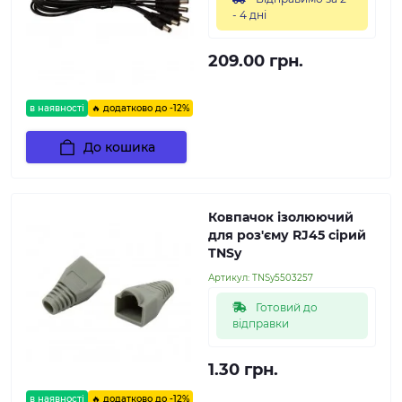
- 4 дні
209.00 грн.
в наявності
🔥 додатково до -12%
До кошика
Ковпачок ізолюючий
для роз'єму RJ45 сірий
TNSy
Артикул:
TNSy5503257
Готовий до
відправки
1.30 грн.
в наявності
🔥 додатково до -12%