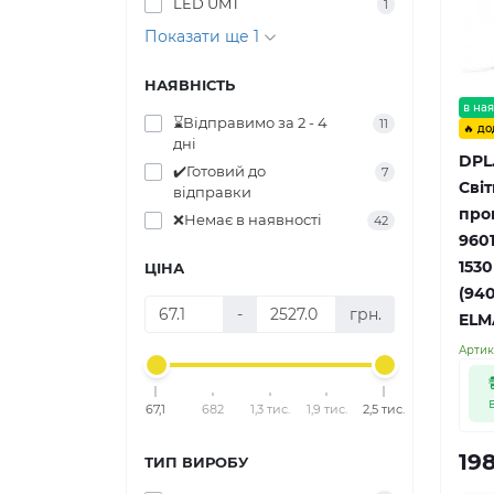
LED UMT
1
Показати ще 1
НАЯВНІСТЬ
в ная
⌛Відправимо за 2 - 4
11
🔥 до
дні
DPL.
✔️Готовий до
7
Сві
відправки
про
❌Немає в наявності
42
960
1530
ЦІНА
(940
-
грн.
ELM
Артик
67,1
682
1,3 тис.
1,9 тис.
2,5 тис.
198
ТИП ВИРОБУ