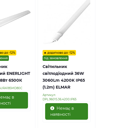
во до -12%
🔥 додатково до -12%
лення
під замовлення
ник
Світильник
вий ENERLIGHT
світлодіодний 36W
8Вт 6500К
3060Lm 4200K IP65
(1.2m) ELMAR
AURA18SMD80С
Артикул:
емає в
DPL.9601S.36.4200.IP65
ності
Немає в
наявності