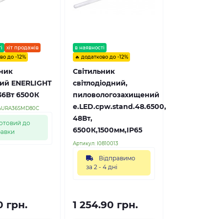
і
хіт продажів
в наявності
во до -12%
🔥 додатково до -12%
ник
Світильник
вий ENERLIGHT
світлодіодний,
36Вт 6500К
пиловологозахищений
e.LED.cpw.stand.48.6500,
AURA36SMD80С
48Вт,
отовий до
6500К,1500мм,IP65
равки
Артикул:
l0810013
Відправимо
за 2 - 4 дні
0 грн.
1 254.90 грн.