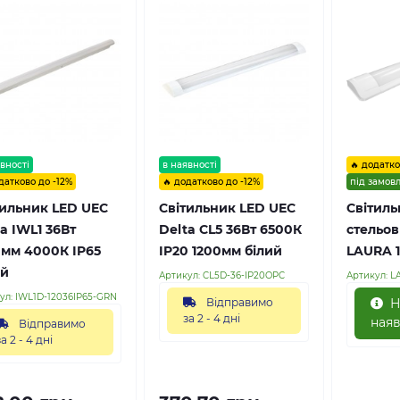
вності
в наявності
🔥 додатко
датково до -12%
🔥 додатково до -12%
під замов
тильник LED UEC
Світильник LED UEC
Cвітиль
a IWL1 36Вт
Delta CL5 36Вт 6500К
стельо
0мм 4000К IP65
IP20 1200мм білий
LAURA 1
ий
Артикул:
CL5D-36-IP20OPC
Артикул:
L
ул:
IWL1D-12036IP65-GRN
Відправимо
Н
за 2 - 4 дні
наяв
Відправимо
за 2 - 4 дні