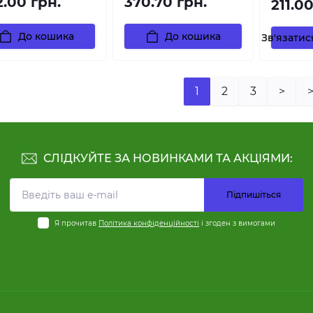
2.00 грн.
370.70 грн.
211.00
До кошика
До кошика
Зв'язати
1
2
3
>
>
СЛІДКУЙТЕ ЗА НОВИНКАМИ ТА АКЦІЯМИ:
Підпишіться
Я прочитав
Політика конфіденційності
і згоден з вимогами