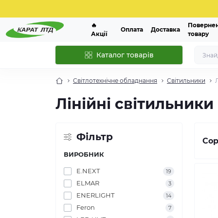
🔥
Поверне
Оплата
Доставка
Акції
товару
Каталог товарів
Світлотехнічне обладнання
Світильники
Лінійні світильники
Фільтр
Сор
ВИРОБНИК
E.NEXT
19
ELMAR
3
ENERLIGHT
14
Feron
7