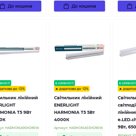
До кошика
До кошика
вності
в наявності
в наявност
датково до -12%
🔥 додатково до -12%
🔥 додатко
тильник лінійний
Cвітильник лінійний
Світиль
RLIGHT
ENERLIGHT
світлод
MONIA T5 9Вт
HARMONIA T5 5Вт
лінійни
0К
4000К
e.LED.с
9Вт, 65
ул:
HARMONIA9SMD90W
Артикул:
HARMONIA5SMD90W
Артикул:
l