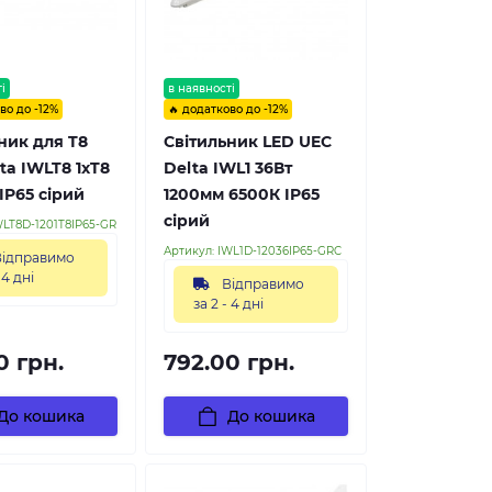
і
в наявності
во до -12%
🔥 додатково до -12%
ник для T8
Світильник LED UEC
ta IWLT8 1xT8
Delta IWL1 36Вт
IP65 сірий
1200мм 6500К IP65
сірий
WLT8D-1201T8IP65-GR
Артикул:
IWL1D-12036IP65-GRC
ідправимо
 4 дні
Відправимо
за 2 - 4 дні
0 грн.
792.00 грн.
До кошика
До кошика