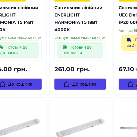
тильник лінійний
Cвітильник лінійний
Світиль
RLIGHT
ENERLIGHT
UEC Del
MONIA T5 14Вт
HARMONIA T5 18Вт
IP20 60
0К
4000К
Артикул:
B
ул:
HARMONIA14SMD90W
Артикул:
HARMONIA18SMD90W
В
за 2 -
Готовий до
Готовий до
відправки
відправки
4.00 грн.
261.00 грн.
67.10 
До кошика
До кошика