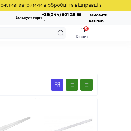
 затримки в обробці та відправці замовлень. Дякуєм
+38(044) 501-28-55
Замовити
Калькулятори
дзвінок
0
Кошик