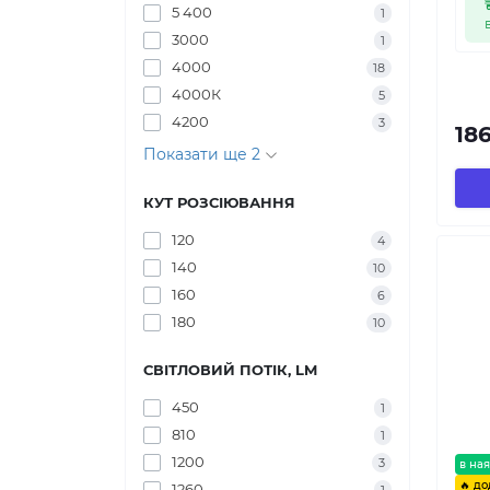
5 400
1
3000
1
4000
18
4000К
5
4200
3
186
Показати ще 2
КУТ РОЗСІЮВАННЯ
120
4
140
10
160
6
180
10
СВІТЛОВИЙ ПОТІК, LM
450
1
810
1
1200
3
в ная
🔥 до
1260