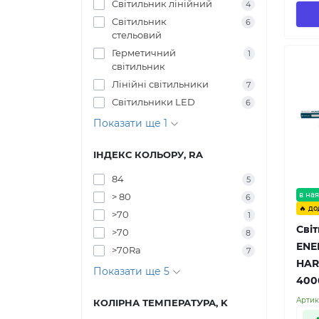
Cвітильник лінійний
4
Cвітильник
6
стельовий
Герметичний
1
світильник
Лінійні світильники
7
Світильники LED
6
Показати ще 1
ІНДЕКС КОЛЬОРУ, RA
84
5
в ная
> 80
6
🔥 до
>70
1
Cві
>70
8
ENE
>70Ra
7
HAR
Показати ще 5
400
Артик
КОЛІРНА ТЕМПЕРАТУРА, K