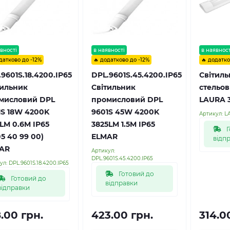
вності
в наявності
в наявност
датково до -12%
🔥 додатково до -12%
🔥 додатко
9601S.18.4200.IP65
DPL.9601S.45.4200.IP65
Cвітиль
тильник
Світильник
стельо
мисловий DPL
промисловий DPL
LAURA 
1S 18W 4200K
9601S 45W 4200K
Артикул:
L
LM 0.6M IP65
3825LM 1.5M IP65
Г
5 40 99 00)
ELMAR
відп
AR
Артикул:
DPL.9601S.45.4200.IP65
ул:
DPL.9601S.18.4200.IP65
Готовий до
Готовий до
відправки
відправки
.00 грн.
423.00 грн.
314.0