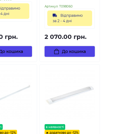
Артикул:
Т098060
ідправимо
 4 дні
Відправимо
за 2 - 4 дні
0 грн.
2 070.00 грн.
До кошика
До кошика
і
в наявності
во до -12%
🔥 додатково до -12%