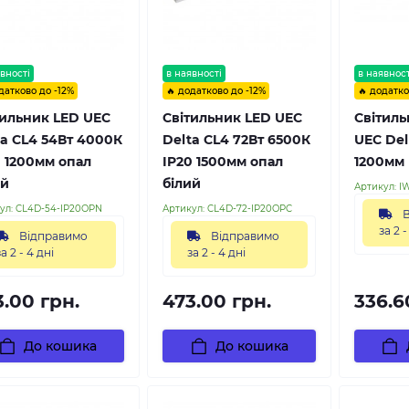
вності
в наявності
в наявност
датково до -12%
🔥 додатково до -12%
🔥 додатко
тильник LED UEC
Світильник LED UEC
Світиль
ta CL4 54Вт 4000К
Delta CL4 72Вт 6500К
UEC Del
0 1200мм опал
IP20 1500мм опал
1200мм 
ий
білий
Артикул:
I
ул:
CL4D-54-IP20OPN
Артикул:
CL4D-72-IP20OPC
В
за 2 -
Відправимо
Відправимо
за 2 - 4 дні
за 2 - 4 дні
3.00 грн.
473.00 грн.
336.6
До кошика
До кошика