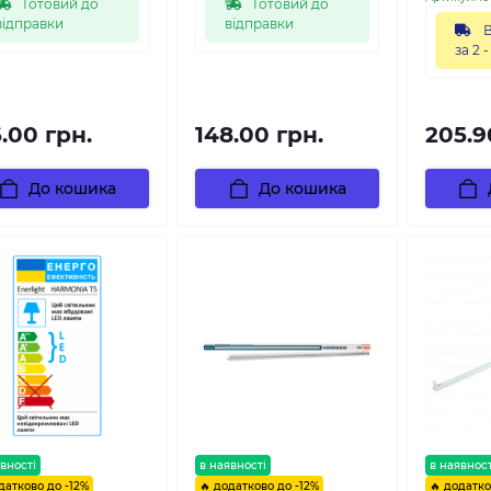
Готовий до
Готовий до
відправки
відправки
В
за 2 -
.00 грн.
148.00 грн.
205.9
До кошика
До кошика
вності
в наявності
в наявност
датково до -12%
🔥 додатково до -12%
🔥 додатко