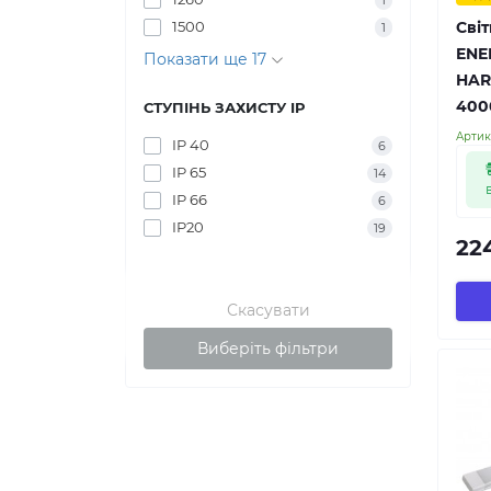
1
1500
Cві
1
ENE
Показати ще 17
HAR
400
СТУПІНЬ ЗАХИСТУ IP
Артик
IP 40
6
IP 65
14
IP 66
6
IP20
19
22
Скасувати
Виберіть фільтри