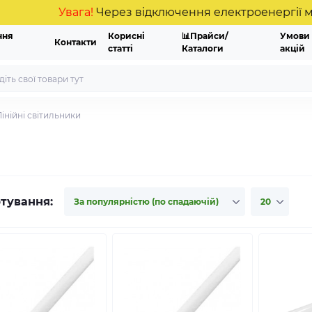
Увага!
Через відключення електроенергії можливі
ння
Корисні
📊Прайси/
Умови
Контакти
статті
Каталоги
акцій
Лінійні світильники
тування: