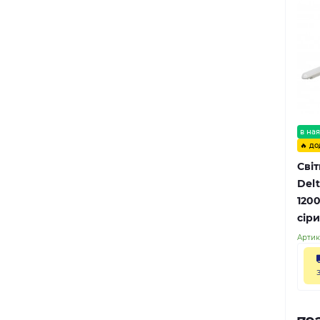
в ная
🔥 до
Сві
Delt
120
сір
Артик