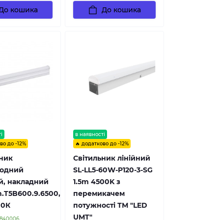
До кошика
До кошика
і
в наявності
во до -12%
🔥 додатково до -12%
ник
Світильник лінійний
іодний
SL-LL5-60W-P120-3-SG
й, накладний
1.5m 4500K з
h.T5B600.9.6500,
перемикачем
00К
потужності ТМ "LED
UMT"
0840006