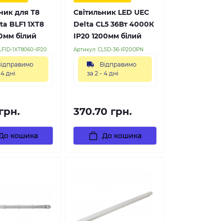
ник для Т8
Світильник LED UEC
ta BLF1 1XT8
Delta CL5 36Вт 4000К
0мм білий
IP20 1200мм білий
LF1D-1XT8060-IP20
Артикул:
CL5D-36-IP20OPN
ідправимо
Відправимо
 4 дні
за 2 - 4 дні
грн.
370.70 грн.
До кошика
До кошика