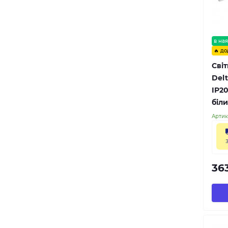
в ная
🔥 до
Сві
Del
IP2
біл
Артик
36