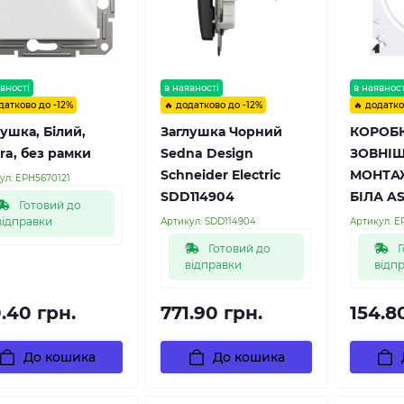
вності
в наявності
в наявност
датково до -12%
🔥 додатково до -12%
🔥 додатко
ушка, Білий,
Заглушка Чорний
КОРОБ
ra, без рамки
Sedna Design
ЗОВНІ
Schneider Electric
МОНТА
ул:
EPH5670121
SDD114904
БІЛА A
Готовий до
відправки
Артикул:
SDD114904
Артикул:
E
Готовий до
Г
відправки
відп
.40 грн.
771.90 грн.
154.8
До кошика
До кошика