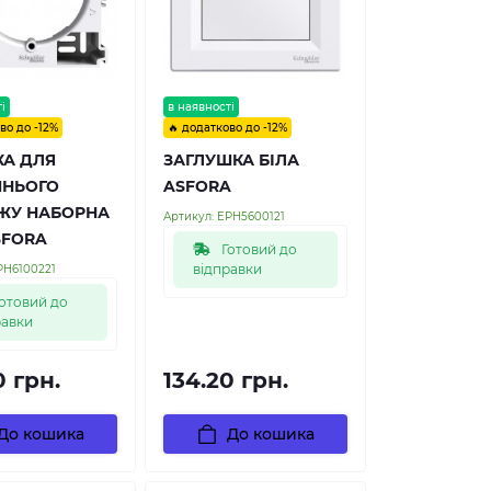
і
в наявності
во до -12%
🔥 додатково до -12%
КА ДЛЯ
ЗАГЛУШКА БІЛА
ШНЬОГО
ASFORA
ЖУ НАБОРНА
Артикул:
EPH5600121
SFORA
Готовий до
відправки
PH6100221
отовий до
равки
0 грн.
134.20 грн.
До кошика
До кошика