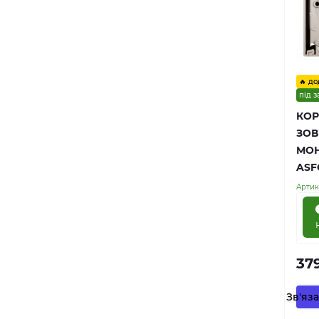
🔥 до
під 
КОР
ЗОВ
МОН
ASF
Артик
37
Зв'яз