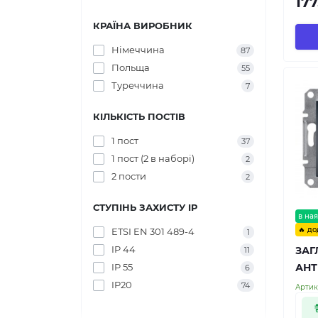
177
КРАЇНА ВИРОБНИК
Німеччина
87
Польща
55
Туреччина
7
КІЛЬКІСТЬ ПОСТІВ
1 пост
37
1 пост (2 в наборі)
2
2 пости
2
СТУПІНЬ ЗАХИСТУ IP
в ная
🔥 до
ETSI EN 301 489-4
1
IP 44
ЗАГ
11
IP 55
АНТ
6
IP20
74
Артик