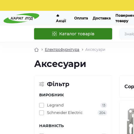
🔥
Поверне
Оплата
Доставка
Акції
товару
Каталог товарів
Електрофурнітура
Аксесуари
Аксесуари
Фільтр
Сор
ВИРОБНИК
Legrand
13
Schneider Electric
204
НАЯВНІСТЬ