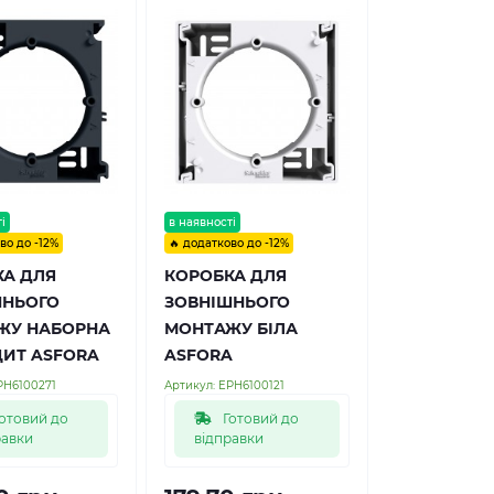
і
в наявності
во до -12%
🔥 додатково до -12%
КА ДЛЯ
КОРОБКА ДЛЯ
ШНЬОГО
ЗОВНІШНЬОГО
ЖУ НАБОРНА
МОНТАЖУ БІЛА
ИТ ASFORA
ASFORA
PH6100271
Артикул:
EPH6100121
отовий до
Готовий до
равки
відправки