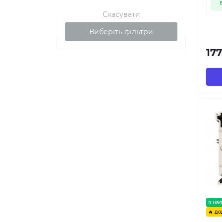
Скасувати
Виберіть фільтри
177
в ная
🔥 до