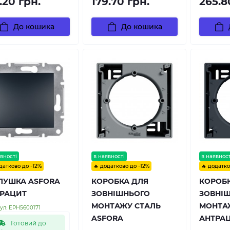
.20 грн.
179.70 грн.
265.8
До кошика
До кошика
вності
в наявності
в наявност
датково до -12%
🔥 додатково до -12%
🔥 додатко
ЛУШКА ASFORA
КОРОБКА ДЛЯ
КОРОБ
РАЦИТ
ЗОВНІШНЬОГО
ЗОВНІ
МОНТАЖУ СТАЛЬ
МОНТА
ул:
EPH5600171
ASFORA
АНТРАЦ
Готовий до