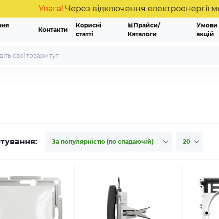
Увага!
Через відключення електроенергії можливі
ння
Корисні
📊Прайси/
Умови
Контакти
статті
Каталоги
акцій
тування: