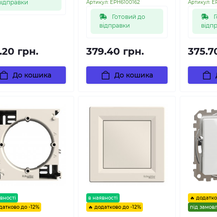
відправки
Артикул:
EPH6100162
Артикул:
E
Готовий до
Г
відправки
відп
.20 грн.
379.40 грн.
375.7
До кошика
До кошика
вності
в наявності
🔥 додатко
датково до -12%
🔥 додатково до -12%
під замов