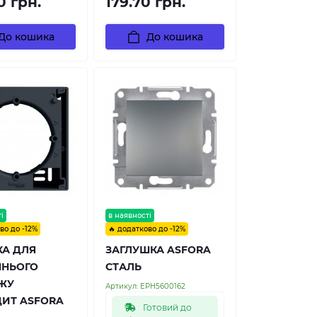
0 грн.
179.70 грн.
До кошика
До кошика
і
в наявності
во до -12%
🔥 додатково до -12%
КА ДЛЯ
ЗАГЛУШКА ASFORA
ШНЬОГО
СТАЛЬ
ЖУ
Артикул:
EPH5600162
ИТ ASFORA
Готовий до