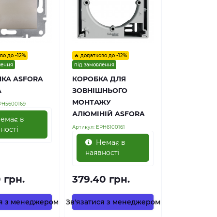
во до -12%
🔥 додатково до -12%
лення
під замовлення
КА ASFORA
КОРОБКА ДЛЯ
А
ЗОВНІШНЬОГО
МОНТАЖУ
PH5600169
АЛЮМІНІЙ ASFORA
емає в
Артикул:
EPH6100161
ності
Немає в
наявності
0 грн.
379.40 грн.
ся з менеджером
Зв'язатися з менеджером