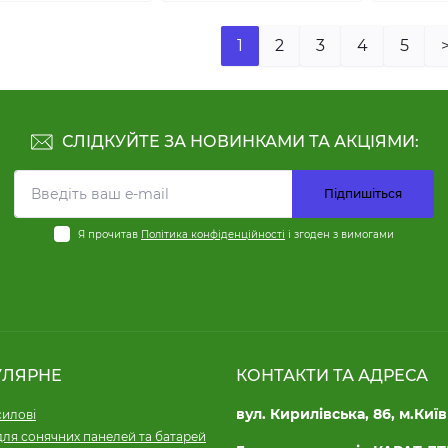
1
2
3
4
5
СЛІДКУЙТЕ ЗА НОВИНКАМИ ТА АКЦІЯМИ:
Підпишіться
Я прочитав
Політика конфіденційності
і згоден з вимогами
УЛЯРНЕ
КОНТАКТИ ТА АДРЕСА
вул. Кирилівська, 86, м.Київ
силові
для сонячних панелей та батарей