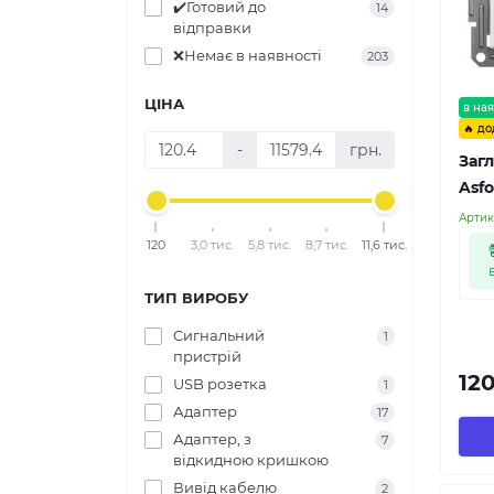
✔️Готовий до
14
відправки
❌Немає в наявності
203
ЦІНА
в ная
🔥 до
-
грн.
Загл
Asfo
Артик
120
3,0 тис.
5,8 тис.
8,7 тис.
11,6 тис.
ТИП ВИРОБУ
Cигнальний
1
пристрій
120
USB розетка
1
Адаптер
17
Адаптер, з
7
відкидною кришкою
Вивід кабелю
2