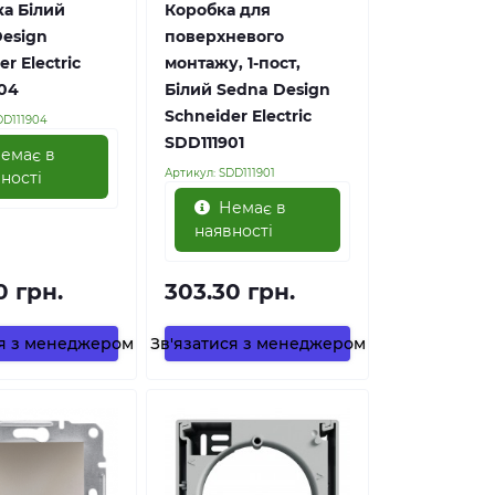
а Білий
Коробка для
esign
поверхневого
r Electric
монтажу, 1-пост,
04
Білий Sedna Design
Schneider Electric
DD111904
SDD111901
емає в
Артикул:
SDD111901
ності
Немає в
наявності
0 грн.
303.30 грн.
ся з менеджером
Зв'язатися з менеджером