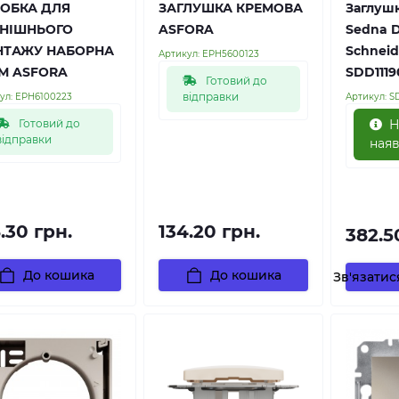
ОБКА ДЛЯ
ЗАГЛУШКА КРЕМОВА
Заглушк
НІШНЬОГО
ASFORA
Sedna D
ТАЖУ НАБОРНА
Schneide
Артикул:
EPH5600123
М ASFORA
SDD1119
Готовий до
відправки
ул:
EPH6100223
Артикул:
S
Готовий до
Н
відправки
наяв
.30 грн.
134.20 грн.
382.5
До кошика
До кошика
Зв'язати