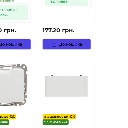
відправки
PH6100171
отовий до
равки
0 грн.
177.20 грн.
До кошика
До кошика
во до -12%
🔥 додатково до -12%
лення
під замовлення