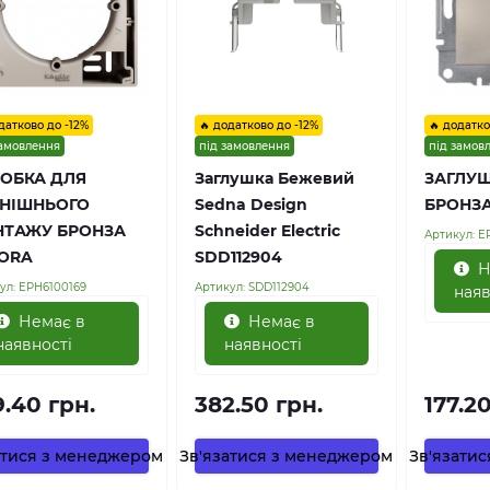
датково до -12%
🔥 додатково до -12%
🔥 додатко
замовлення
під замовлення
під замов
ОБКА ДЛЯ
Заглушка Бежевий
ЗАГЛУШ
НІШНЬОГО
Sedna Design
БРОНЗ
ТАЖУ БРОНЗА
Schneider Electric
Артикул:
E
ORA
SDD112904
Н
ул:
EPH6100169
Артикул:
SDD112904
наяв
Немає в
Немає в
наявності
наявності
9.40 грн.
382.50 грн.
177.2
атися з менеджером
Зв'язатися з менеджером
Зв'язати