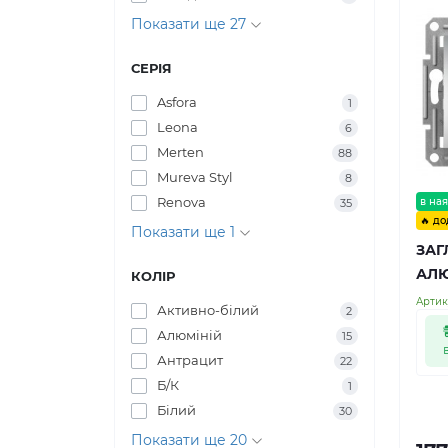
Показати ще 27
СЕРІЯ
Asfora
1
Leona
6
Merten
88
Mureva Styl
8
Renova
в ная
35
🔥 до
Показати ще 1
ЗАГ
АЛЮ
КОЛІР
Артик
Активно-білий
2
Алюміній
15
Антрацит
22
Б/К
1
Білий
30
Показати ще 20