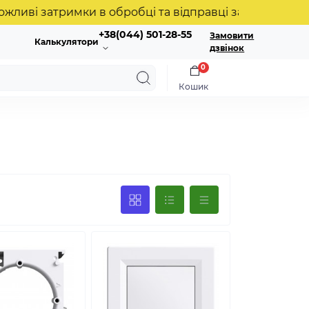
 затримки в обробці та відправці замовлень. Дякуєм
+38(044) 501-28-55
Замовити
Калькулятори
дзвінок
0
Кошик