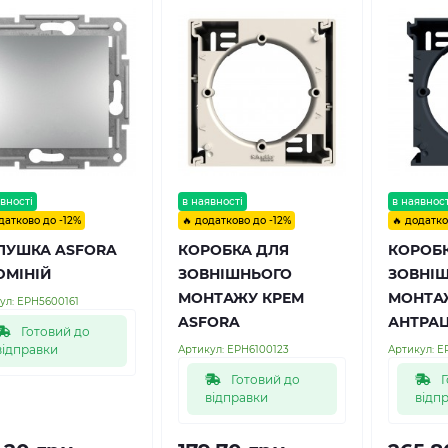
вності
в наявності
в наявност
датково до -12%
🔥 додатково до -12%
🔥 додатко
ЛУШКА ASFORA
КОРОБКА ДЛЯ
КОРОБ
МІНІЙ
ЗОВНІШНЬОГО
ЗОВНІ
МОНТАЖУ КРЕМ
МОНТА
ул:
EPH5600161
ASFORA
АНТРАЦ
Готовий до
відправки
Артикул:
EPH6100123
Артикул:
E
Готовий до
Г
відправки
відп