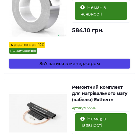
Немає в
наявності
584.10 грн.
🔥 додатково до -12%
під замовлення
Зв'язатися з менеджером
Ремонтний комплект
для нагрівального мату
(кабелю) Extherm
Артикул:
55516
Немає в
наявності