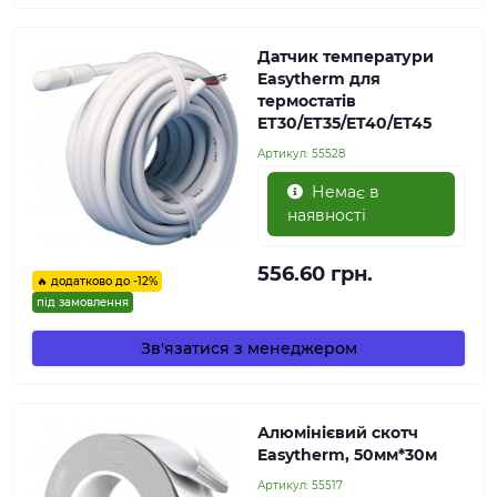
Датчик температури
Easytherm для
термостатів
ET30/ET35/ET40/ET45
Артикул:
55528
Немає в
наявності
556.60 грн.
🔥 додатково до -12%
під замовлення
Зв'язатися з менеджером
Алюмінієвий скотч
Easytherm, 50мм*30м
Артикул:
55517