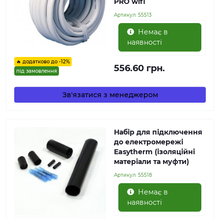
PRO wifi
Артикул:
55513
Немає в
наявності
🔥 додатково до -12%
556.60 грн.
під замовлення
Зв'язатися з менеджером
Набір для підключення
до електромережі
Easytherm (ізоляційні
матеріали та муфти)
Артикул:
55518
Немає в
наявності