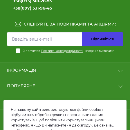
+38(073) 501-28-55
+38(097) 531-96-45
СЛІДКУЙТЕ ЗА НОВИНКАМИ ТА АКЦІЯМИ:
Підпишіться
Я прочитав
Політика конфіденційності
і згоден з вимогами
ІНФОРМАЦІЯ
Користні статті
ПОПУЛЯРНЕ
Оплата
Доставка
Кабелі силові
КОНТАКТИ ТА АДРЕСА
Договір публічної оферти
Кабелі для сонячних панелей та батарей
FAQ
На нашому сайті використовуються файли cookie і
Провід ПВ1 та ПВ3
вул. Кирилівська, 86, м.Київ
відбувається обробка деяких персональних даних
Про магазин
МЕСЕНДЖЕРИ
Лотки металеві
користувачів, щоб поліпшити користувальницький
Гуртова компанія КАРАТ ЛТД
Відгуки
Акумуляторні батареї
інтерфейс. Якщо Ви натиснете «Я даю згоду», це означає,
Telegram