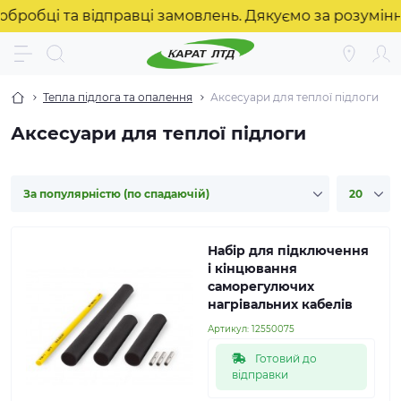
і та відправці замовлень. Дякуємо за розуміння! ❤️
Тепла підлога та опалення
Аксесуари для теплої підлоги
Аксесуари для теплої підлоги
Набір для підключення
і кінцювання
саморегулючих
нагрівальних кабелів
Артикул:
12550075
Готовий до
відправки