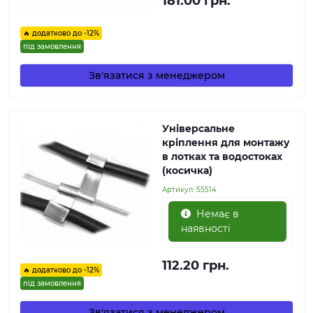
181.00 грн.
🔥 додатково до -12%
під замовлення
Зв'язатися з менеджером
Універсальне
кріплення для монтажу
в лотках та водостоках
(косичка)
Артикул:
55514
Немає в
наявності
112.20 грн.
🔥 додатково до -12%
під замовлення
Зв'язатися з менеджером