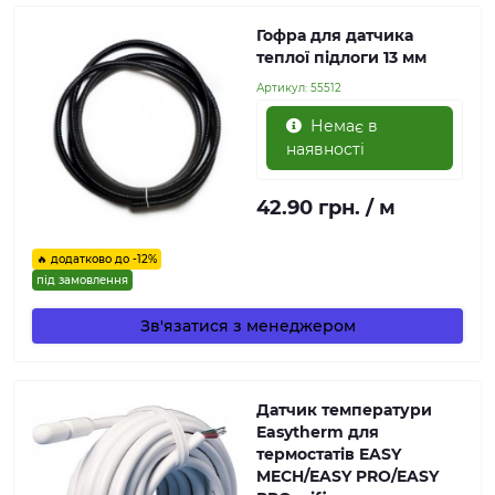
Гофра для датчика
теплої підлоги 13 мм
Артикул:
55512
Немає в
наявності
42.90 грн. / м
🔥 додатково до -12%
під замовлення
Зв'язатися з менеджером
Датчик температури
Easytherm для
термостатів EASY
MECH/EASY PRO/EASY