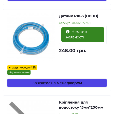
Датчик R10-3 (ПВПП)
Артикул:
4820120222481
Немає в
наявності
248.00 грн.
🔥 додатково до -12%
під замовлення
Зв'язатися з менеджером
Кріплення для
водостоку 15мм*200мм