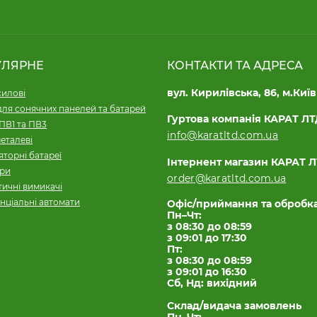
УЛЯРНЕ
КОНТАКТИ ТА АДРЕСА
вул. Кирилівська, 86, м.Київ
силові
для сонячних панелей та батарей
Гуртова компанія КАРАТ Л
ПВ1 та ПВ3
info@karatltd.com.ua
еталеві
торні батареї
Інтернент магазин КАРАТ 
ори
order@karatltd.com.ua
ичні вимикачі
нціальні автомати
Офіс/приймання та обробк
Пн–Чт:
з 08:30 до 08:59
з 09:01 до 17:30
Пт:
з 08:30 до 08:59
з 09:01 до 16:30
Сб, Нд: вихідний
Склад/видача замовлень