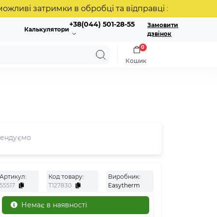
ві затримки в обробці та відправці замовлень. Дяку
+38(044) 501-28-55
Замовити
Калькулятори
дзвінок
0
Кошик
ендуємо
Артикул:
Код товару:
Виробник:
55517
Т127830
Easytherm
Немає в наявності