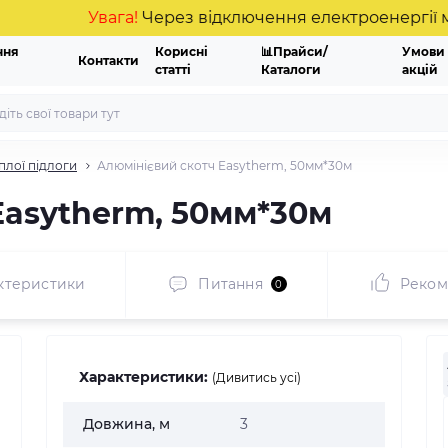
Увага!
Через відключення електроенергії можли
ння
Корисні
📊Прайси/
Умови
Контакти
статті
Каталоги
акцій
плої підлоги
Алюмінієвий скотч Easytherm, 50мм*30м
Easytherm, 50мм*30м
ктеристики
Питання
Реком
0
Характеристики:
(Дивитись усі)
Довжина, м
3