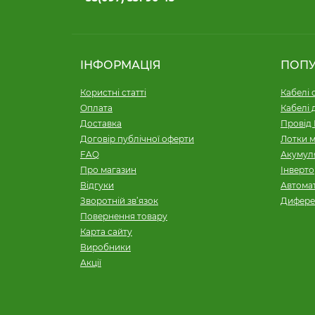
ІНФОРМАЦІЯ
ПОП
Користні статті
Кабелі 
Оплата
Кабелі 
Доставка
Провід 
Договір публічної оферти
Лотки м
FAQ
Акумуля
Про магазин
Інверт
Відгуки
Автомат
Зворотній зв’язок
Дифере
Повернення товару
Карта сайту
Виробники
Акції