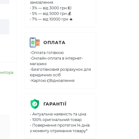
замовлення:
• 3% — від 3000 грн 💵
• 5% — від 5000 грн 💰
• 7% — від 10000 грн 🔥
ОПЛАТА
-Оплата готівкою
-Онлайн оплата в інтернет-
магазині
-Безготівковий розрахунок для
онітора
юридичних осіб
-Картою ЄВідновлення
ГАРАНТІЇ
- Актуальна наявність та ціна
- 100% оригінальний товар
- Повернення протягом 14 днів
з моменту отримання товару*