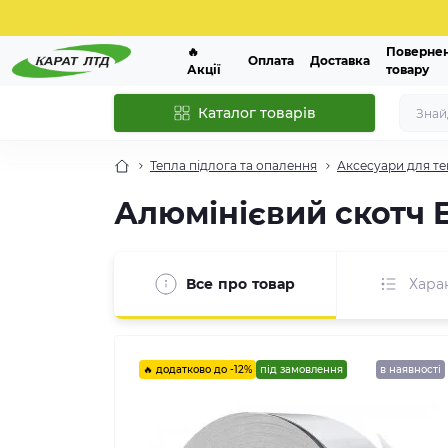
🔥
Поверне
Оплата
Доставка
Акції
товару
Каталог товарів
Тепла підлога та опалення
Аксесуари для те
Алюмінієвий скотч 
Все про товар
Хара
🔥 додатково до -12%
під замовлення
в наявності