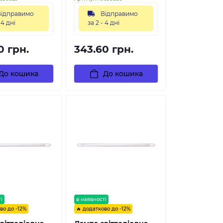
ідправимо
Відправимо
 4 дні
за 2 - 4 дні
0 грн.
343.60 грн.
До кошика
До кошика
і
в наявності
во до -12%
🔥 додатково до -12%