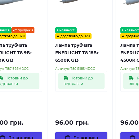
вності
хіт продажів
в наявності
в наявност
датково до -12%
🔥 додатково до -12%
🔥 додатко
па трубчата
Лампа трубчата
Лампа т
RLIGHT T8 9Вт
ENERLIGHT T8 18Вт
ENERLIG
0K G13
6500K G13
4500K G
ул:
T8G139SMDGC
Артикул:
T8G1318SMDGC
Артикул:
T
Готовий до
Готовий до
Г
відправки
відправки
відп
.00 грн.
96.00 грн.
96.00
До кошика
До кошика