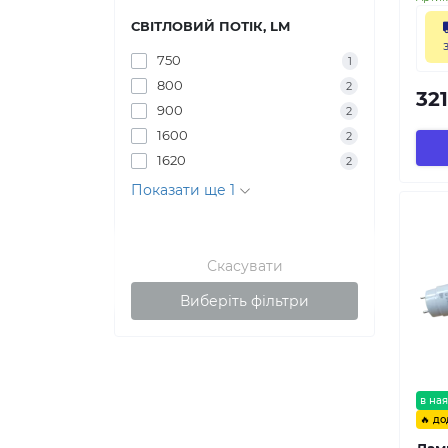
СВІТЛОВИЙ ПОТІК, LM
750
1
800
2
321
900
2
1600
2
1620
2
Показати ще 1
Скасувати
Виберіть фільтри
в ная
🔥 до