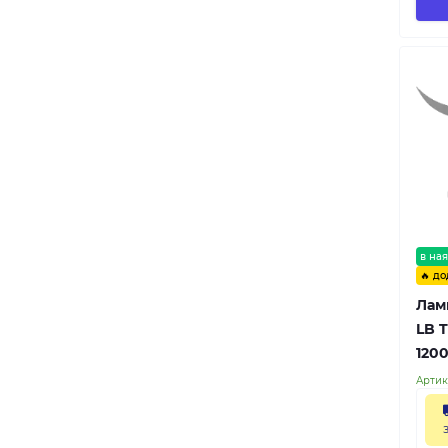
в ная
🔥 до
Лам
LB T
120
Артик