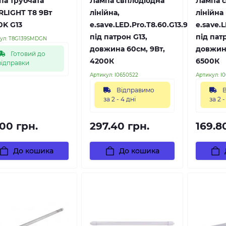
па трубчата
Лампа світлодіодна
Лампа с
RLIGHT T8 9Вт
лінійна,
лінійна
0K G13
e.save.LED.Pro.T8.60.G13.9.4200,
e.save.L
під патрон G13,
під пат
ул:
T8G139SMDGN
довжина 60см, 9Вт,
довжина
Готовий до
4200К
6500К
відправки
Артикул:
l0650522
Артикул:
l0
Відправимо
В
за 2 - 4 дні
за 2 -
.00 грн.
297.40 грн.
169.8
До кошика
До кошика