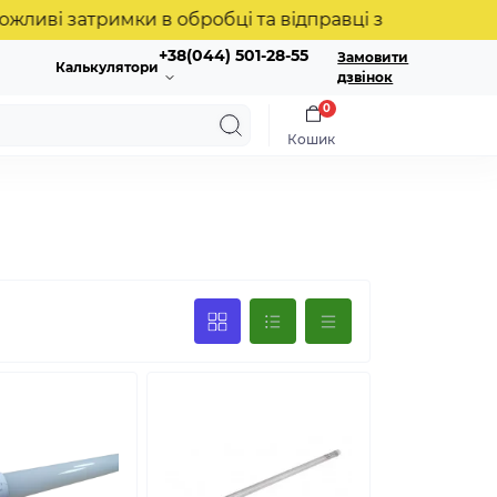
 затримки в обробці та відправці замовлень. Дякуєм
+38(044) 501-28-55
Замовити
Калькулятори
дзвінок
0
Кошик