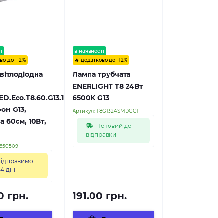
і
в наявності
во до -12%
🔥 додатково до -12%
вітлодіодна
Лампа трубчата
ENERLIGHT T8 24Вт
ED.Eco.T8.60.G13.10.6500,
6500K G13
рон G13,
Артикул:
T8G1324SMDGC1
 60см, 10Вт,
Готовий до
відправки
0650509
ідправимо
 4 дні
0 грн.
191.00 грн.