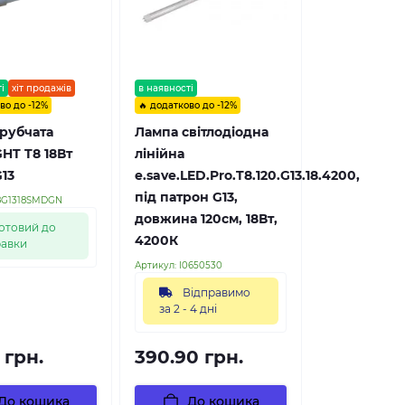
і
хіт продажів
в наявності
во до -12%
🔥 додатково до -12%
рубчата
Лампа світлодіодна
HT T8 18Вт
лінійна
13
e.save.LED.Pro.T8.120.G13.18.4200,
під патрон G13,
8G1318SMDGN
довжина 120см, 18Вт,
отовий до
4200К
равки
Артикул:
l0650530
Відправимо
за 2 - 4 дні
 грн.
390.90 грн.
До кошика
До кошика