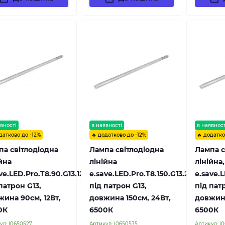
вності
в наявності
в наявност
датково до -12%
🔥 додатково до -12%
🔥 додатко
па світлодіодна
Лампа світлодіодна
Лампа с
йна
лінійна
лінійна,
ve.LED.Pro.T8.90.G13.12.6500,
e.save.LED.Pro.T8.150.G13.24.6500,
e.save.L
патрон G13,
під патрон G13,
під пат
жина 90см, 12Вт,
довжина 150см, 24Вт,
довжина
0К
6500К
6500К
ул:
l0650527
Артикул:
l0650535
Артикул:
l