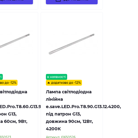
і
в наявності
во до -12%
🔥 додатково до -12%
вітлодіодна
Лампа світлодіодна
лінійна
ED.Pro.T8.60.G13.9.6500,
e.save.LED.Pro.T8.90.G13.12.4200,
рон G13,
під патрон G13,
 60см, 9Вт,
довжина 90см, 12Вт,
4200К
0650523
Артикул:
l0650526