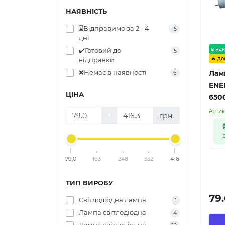
НАЯВНІСТЬ
⌛Відправимо за 2 - 4
15
дні
в ная
✔️Готовий до
5
🔥 до
відправки
❌Немає в наявності
Лам
6
ENE
ЦІНА
650
Артик
-
грн.
79,0
163
248
332
416
ТИП ВИРОБУ
79
Cвітлодіодна лампа
1
Лампа світлодіодна
4