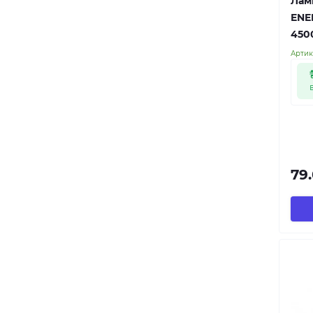
Лам
ENE
450
Артик
79