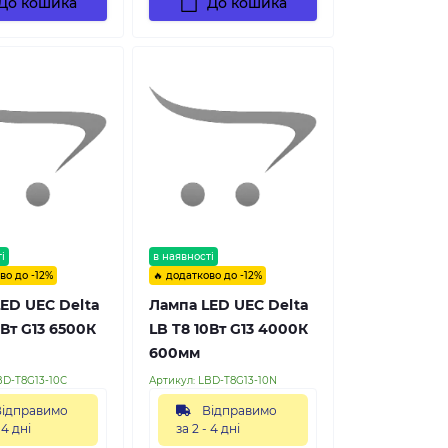
До кошика
До кошика
і
в наявності
во до -12%
🔥 додатково до -12%
ED UEC Delta
Лампа LED UEC Delta
0Вт G13 6500К
LB T8 10Вт G13 4000К
600мм
BD-T8G13-10C
Артикул:
LBD-T8G13-10N
ідправимо
Відправимо
 4 дні
за 2 - 4 дні