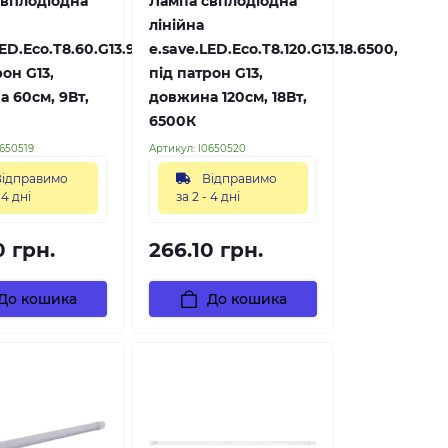
вітлодіодна
Лампа світлодіодна
лінійна
ED.Eco.T8.60.G13.9.6500,
e.save.LED.Eco.T8.120.G13.18.6500,
рон G13,
під патрон G13,
 60см, 9Вт,
довжина 120см, 18Вт,
6500К
650519
Артикул:
l0650520
ідправимо
Відправимо
 4 дні
за 2 - 4 дні
0 грн.
266.10 грн.
До кошика
До кошика