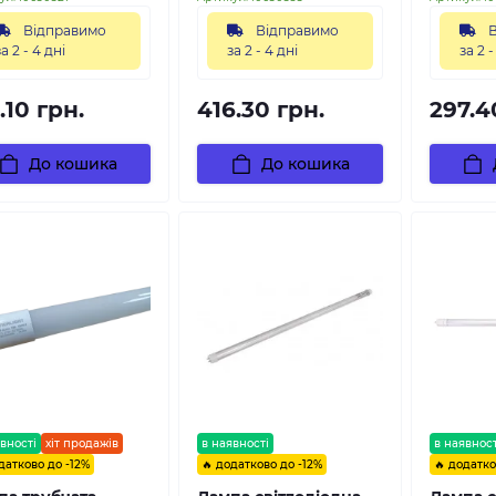
Відправимо
Відправимо
В
за 2 - 4 дні
за 2 - 4 дні
за 2 -
.10 грн.
416.30 грн.
297.4
До кошика
До кошика
вності
хіт продажів
в наявності
в наявност
датково до -12%
🔥 додатково до -12%
🔥 додатко