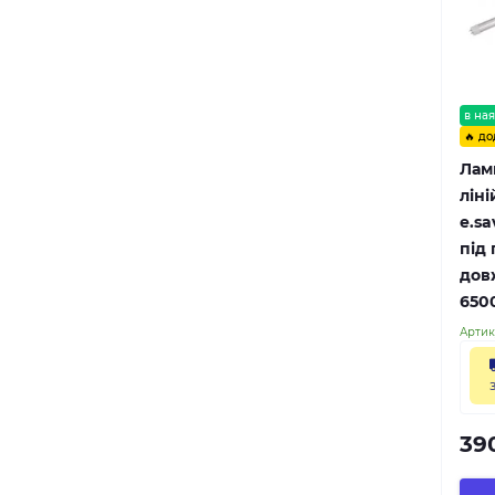
в ная
🔥 до
Лам
ліні
e.sa
під 
довж
650
Артик
39