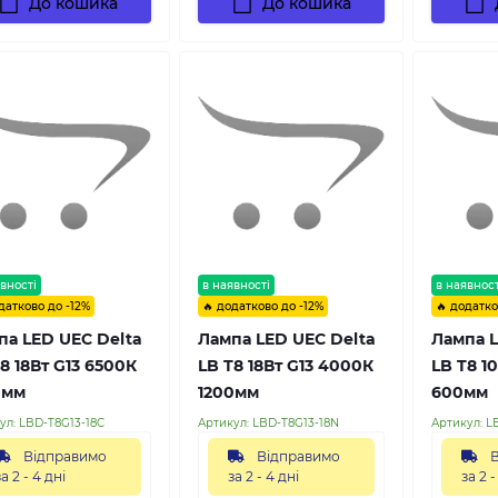
До кошика
До кошика
вності
в наявності
в наявност
датково до -12%
🔥 додатково до -12%
🔥 додатко
па LED UEC Delta
Лампа LED UEC Delta
Лампа L
8 18Вт G13 6500К
LB T8 18Вт G13 4000К
LB T8 1
0мм
1200мм
600мм
ул:
LBD-T8G13-18C
Артикул:
LBD-T8G13-18N
Артикул:
L
Відправимо
Відправимо
В
за 2 - 4 дні
за 2 - 4 дні
за 2 -