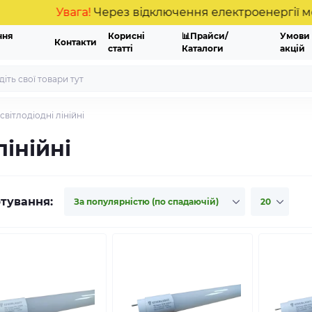
Увага!
Через відключення електроенергії можливі
ння
Корисні
📊Прайси/
Умови
Контакти
статті
Каталоги
акцій
світлодіодні лінійні
лінійні
тування: