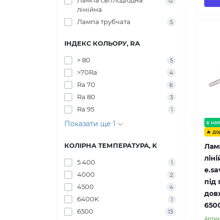
Лампа світлодіодна
12
лінійна
Лампа трубчата
5
ІНДЕКС КОЛЬОРУ, RA
> 80
5
>70Ra
4
Ra 70
6
Ra 80
3
Ra 95
1
в ная
Показати ще 1
🔥 до
КОЛІРНА ТЕМПЕРАТУРА, K
Лам
ліні
5 400
1
e.sa
4000
2
під 
4500
4
дов
6400K
1
650
6500
13
Артик