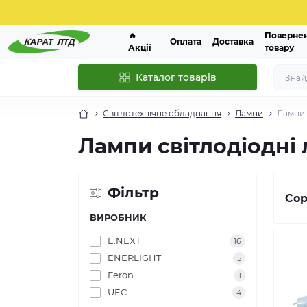
🔥
Поверне
Оплата
Доставка
Акції
товару
Каталог товарів
Світлотехнічне обладнання
Лампи
Лампи 
Лампи світлодіодні 
Фільтр
Сор
ВИРОБНИК
E.NEXT
16
ENERLIGHT
5
Feron
1
UEC
4