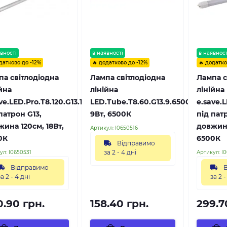
вності
в наявності
в наявност
датково до -12%
🔥 додатково до -12%
🔥 додатко
па світлодіодна
Лампа світлодіодна
Лампа с
йна
лінійна
лінійна
ve.LED.Pro.T8.120.G13.18.6500,
LED.Tube.T8.60.G13.9.6500.Glass,
e.save.L
патрон G13,
9Вт, 6500К
під пат
ина 120см, 18Вт,
довжина
Артикул:
l0650516
0К
6500К
Відправимо
за 2 - 4 дні
ул:
l0650531
Артикул:
l
Відправимо
В
за 2 - 4 дні
за 2 -
0.90 грн.
158.40 грн.
299.7