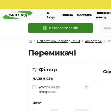
🔥
Поверне
Оплата
Доставка
Акції
товару
Каталог товарів
Світлотехнічне обладнання
Аксесуари
Пе
Перемикачі
Фільтр
Сор
НАЯВНІСТЬ
✔️Готовий до
3
відправки
ЦІНА