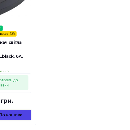
і
во до -12%
ач світла
h
.black, 6А,
020002
отовий до
равки
 грн.
До кошика