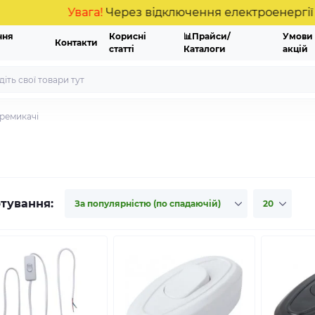
Увага!
Через відключення електроенергії мо
ння
Корисні
📊Прайси/
Умови
Контакти
статті
Каталоги
акцій
ремикачі
тування: