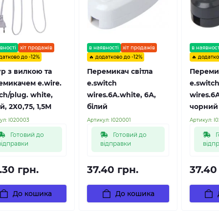
вності
хіт продажів
в наявності
хіт продажів
в наявност
датково до -12%
🔥 додатково до -12%
🔥 додатко
р з вилкою та
Перемикач світла
Перемик
емикачем e.wire.
e.switch
e.switc
ch/plug. white,
wires.6A.white, 6А,
wires.6A
й, 2Х0,75, 1,5М
білий
чорний
ул:
l020003
Артикул:
l020001
Артикул:
l
Готовий до
Готовий до
Г
відправки
відправки
відп
.30 грн.
37.40 грн.
37.40
До кошика
До кошика