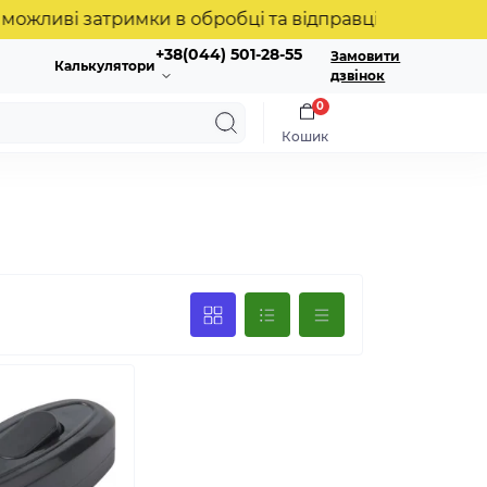
жливі затримки в обробці та відправці замовлень. Дя
+38(044) 501-28-55
Замовити
Калькулятори
дзвінок
0
Кошик