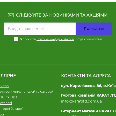
СЛІДКУЙТЕ ЗА НОВИНКАМИ ТА АКЦІЯМИ:
Підпишіться
Я прочитав
Політика конфіденційності
і згоден з вимогами
УЛЯРНЕ
КОНТАКТИ ТА АДРЕСА
вул. Кирилівська, 86, м.Київ
силові
для сонячних панелей та батарей
Гуртова компанія КАРАТ Л
ПВ1 та ПВ3
info@karatltd.com.ua
еталеві
торні батареї
Інтернент магазин КАРАТ 
ори