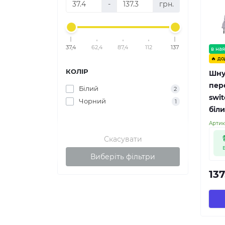
-
грн.
37,4
62,4
87,4
112
137
в ная
🔥 до
КОЛІР
Шну
пер
Білий
2
swit
Чорний
1
біли
Артик
Скасувати
Виберіть фільтри
137