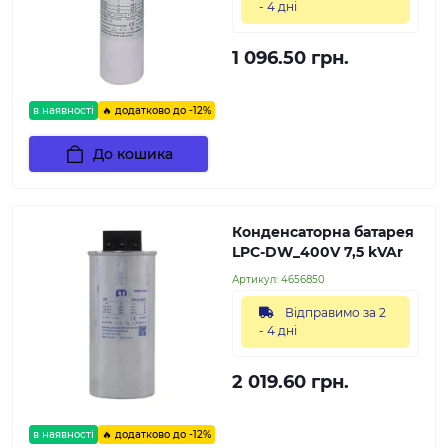
- 4 дні
1 096.50 грн.
в наявності
🔥 додатково до -12%
До кошика
Конденсаторна батарея
LPC-DW_400V 7,5 kVAr
Артикул:
4656850
Відправимо за 2
- 4 дні
2 019.60 грн.
в наявності
🔥 додатково до -12%