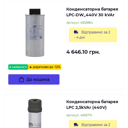
Конденсаторна батарея
LPC-DW_440V 30 kVAr
Артикул:
4656864
Відправимо за 2
- 4 дні
4 646.10 грн.
в наявності
🔥 додатково до -12%
До кошика
Конденсаторна батарея
LPC 2,5kVAr (440V)
Артикул:
4656710
Відправимо за 2