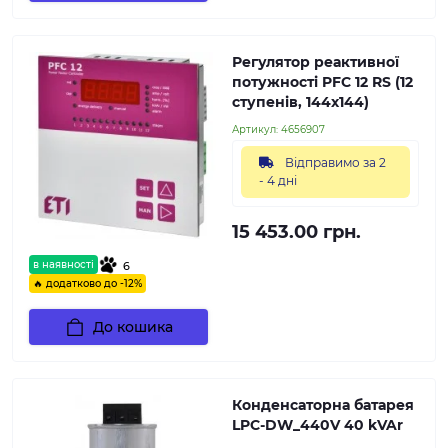
Регулятор реактивної
потужності PFC 12 RS (12
ступенів, 144х144)
Артикул:
4656907
Відправимо за 2
- 4 дні
15 453.00 грн.
в наявності
6
🔥 додатково до -12%
До кошика
Конденсаторна батарея
LPC-DW_440V 40 kVAr