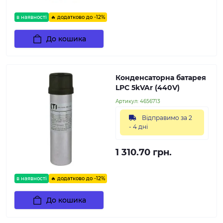
в наявності
🔥 додатково до -12%
До кошика
Конденсаторна батарея
LPC 5kVAr (440V)
Артикул:
4656713
Відправимо за 2
- 4 дні
1 310.70 грн.
в наявності
🔥 додатково до -12%
До кошика