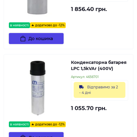
1 856.40 грн.
в наявності
🔥 додатково до -12%
До кошика
Конденсаторна батарея
LPC 1,5kVAr (400V)
Артикул:
4656701
Відправимо за 2
- 4 дні
1 055.70 грн.
в наявності
🔥 додатково до -12%