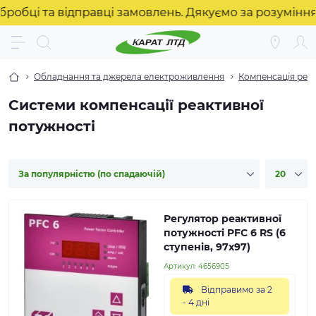
 та відправці замовлень. Дякуємо за розуміння! ❤️
Обладнання та джерела електроживлення
Компенсація реак
Системи компенсації реактивної
потужності
Регулятор реактивної
потужності PFC 6 RS (6
ступенів, 97х97)
Артикул:
4656905
Відправимо за 2
- 4 дні