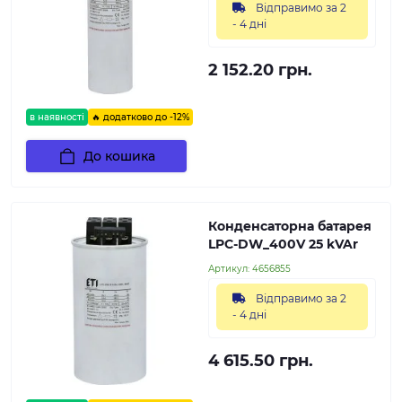
Відправимо за 2
- 4 дні
2 152.20 грн.
в наявності
🔥 додатково до -12%
До кошика
Конденсаторна батарея
LPC-DW_400V 25 kVAr
Артикул:
4656855
Відправимо за 2
- 4 дні
4 615.50 грн.