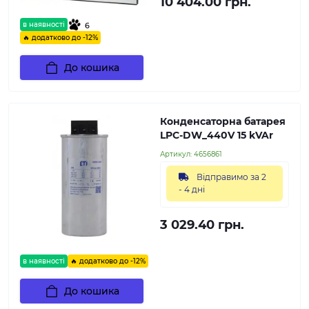
10 404.00 грн.
в наявності
6
🔥 додатково до -12%
До кошика
Конденсаторна батарея
LPC-DW_440V 15 kVAr
Артикул:
4656861
Відправимо за 2
- 4 дні
3 029.40 грн.
в наявності
🔥 додатково до -12%
До кошика