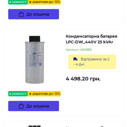
в наявності
🔥 додатково до -12%
До кошика
Конденсаторна батарея
LPC-DW_440V 25 kVAr
Артикул:
4656863
Відправимо за 2
- 4 дні
4 498.20 грн.
в наявності
🔥 додатково до -12%
До кошика