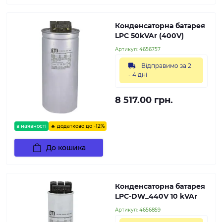
Конденсаторна батарея
LPC 50kVAr (400V)
Артикул:
4656757
Відправимо за 2
- 4 дні
8 517.00 грн.
в наявності
🔥 додатково до -12%
До кошика
Конденсаторна батарея
LPC-DW_440V 10 kVAr
Артикул:
4656859