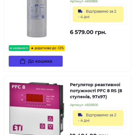
Артикул:
4656866
Відправимо за 2
- 4 дні
6 579.00 грн.
в наявності
🔥 додатково до -12%
До кошика
Регулятор реактивної
потужності PFC 8 RS (8
ступенів, 97х97)
Артикул:
4656906
Відправимо за 2
- 4 дні