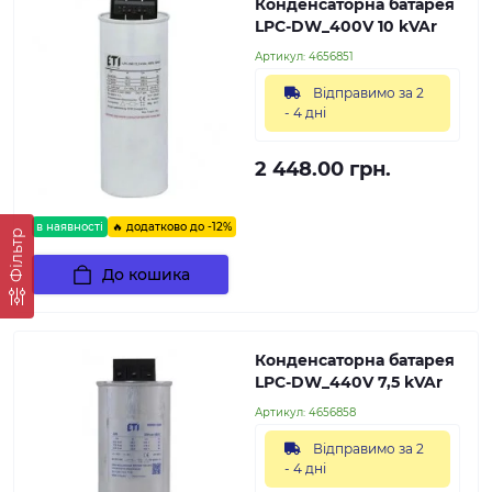
Конденсаторна батарея
LPC-DW_400V 10 kVAr
Артикул:
4656851
Відправимо за 2
- 4 дні
2 448.00 грн.
в наявності
🔥 додатково до -12%
Фільтр
До кошика
Конденсаторна батарея
LPC-DW_440V 7,5 kVAr
Артикул:
4656858
Відправимо за 2
- 4 дні