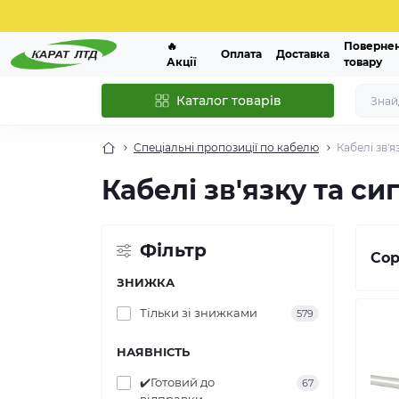
🔥
Поверне
Оплата
Доставка
Акції
товару
Каталог товарів
Спеціальні пропозиції по кабелю
Кабелі зв'я
Кабелі зв'язку та сиг
Фільтр
Сор
ЗНИЖКА
Тільки зі знижками
579
НАЯВНІСТЬ
✔️Готовий до
67