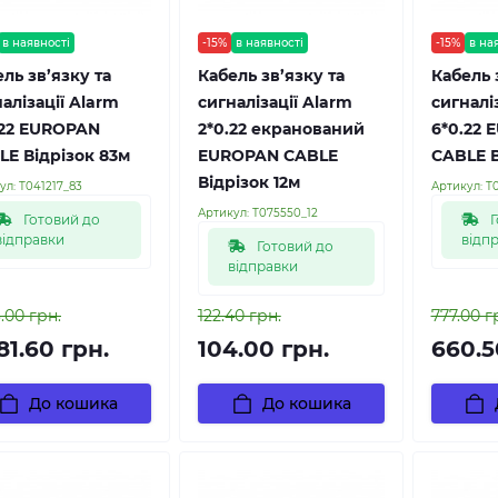
в наявності
-15%
в наявності
-15%
в на
ль зв’язку та
Кабель зв’язку та
Кабель 
алізації Alarm
сигналізації Alarm
сигналі
.22 EUROPAN
2*0.22 екранований
6*0.22
LE Відрізок 83м
EUROPAN CABLE
CABLE В
Відрізок 12м
ул:
Т041217_83
Артикул:
Т0
Артикул:
Т075550_12
Готовий до
Г
відправки
відп
Готовий до
відправки
3.00 грн.
122.40 грн.
777.00 г
81.60 грн.
104.00 грн.
660.5
До кошика
До кошика