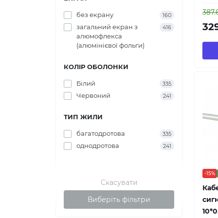
387.
без екрану
160
329
загальний екран з
416
алюмофлекса
(алюмінієвої фольги)
КОЛІР ОБОЛОНКИ
Білий
335
Червоний
241
ТИП ЖИЛИ
багатодротова
335
однодротова
241
-15%
Скасувати
Кабе
Виберіть фільтри
сигн
10*