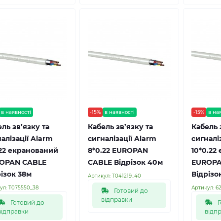
в наявності
-15%
в наявності
-15%
в на
ль зв’язку та
Кабель зв’язку та
Кабель 
алізації Alarm
сигналізації Alarm
сигналі
.22 екранований
8*0.22 EUROPAN
10*0.22
OPAN CABLE
CABLE Відрізок 40м
EUROPA
ізок 38м
Відрізо
Артикул:
Т041219_40
ул:
Т075550_38
Артикул:
6
Готовий до
відправки
Готовий до
Г
відправки
відп