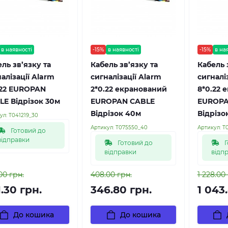
в наявності
-15%
в наявності
-15%
в на
ль зв’язку та
Кабель зв’язку та
Кабель 
алізації Alarm
сигналізації Alarm
сигналі
.22 EUROPAN
2*0.22 екранований
8*0.22 
LE Відрізок 30м
EUROPAN CABLE
EUROPA
Відрізок 40м
Відрізо
ул:
Т041219_30
Артикул:
Т075550_40
Артикул:
Т
Готовий до
відправки
Готовий до
Г
відправки
відп
00 грн.
408.00 грн.
1 228.00
.30 грн.
346.80 грн.
1 043
До кошика
До кошика