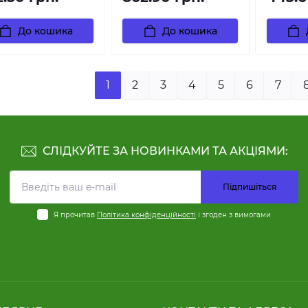
До кошика
До кошика
1
2
3
4
5
6
7
СЛІДКУЙТЕ ЗА НОВИНКАМИ ТА АКЦІЯМИ:
Підпишіться
Я прочитав
Політика конфіденційності
і згоден з вимогами