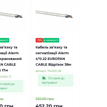
явності
-15%
в наявності
зв’язку та
Кабель зв’язку та
зації Alarm
сигналізації Alarm
екранований
4*0.22 EUROPAN
N CABLE
CABLE Відрізок 38м
к 17м
Артикул:
Т041215_38
041220_17
Готовий до
відправки
отовий до
равки
рн.
532.00 грн.
0 грн.
452.20 грн.