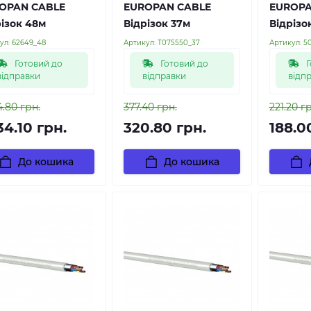
OPAN CABLE
EUROPAN CABLE
EUROPA
різок 48м
Відрізок 37м
Відрізо
ул:
62649_48
Артикул:
Т075550_37
Артикул:
5
Готовий до
Готовий до
Г
відправки
відправки
відп
4.80 грн.
377.40 грн.
221.20 г
34.10 грн.
320.80 грн.
188.0
До кошика
До кошика