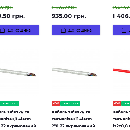
60 грн.
1 100.00 грн.
1 654.40
.50 грн.
935.00 грн.
1 406
До кошика
До кошика
в наявності
-15%
в наявності
-15%
в на
ль зв’язку та
Кабель зв’язку та
Кабель 
алізації Alarm
сигналізації Alarm
сигналіз
0.22 екранований
2*0.22 екранований
1х2х0,8