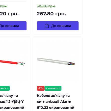
 грн.
315.00 грн.
.20 грн.
267.80 грн.
До кошика
До кошика
явності
-15%
в наявності
зв’язку та
Кабель зв’язку та
ації J-Y(St)-Y
сигналізації Alarm
 екранований
8*0.22 екранований