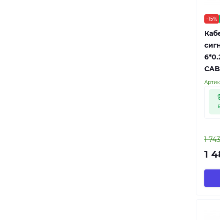
-15%
Кабе
сигн
6*0
CAB
Артик
1 74
1 4