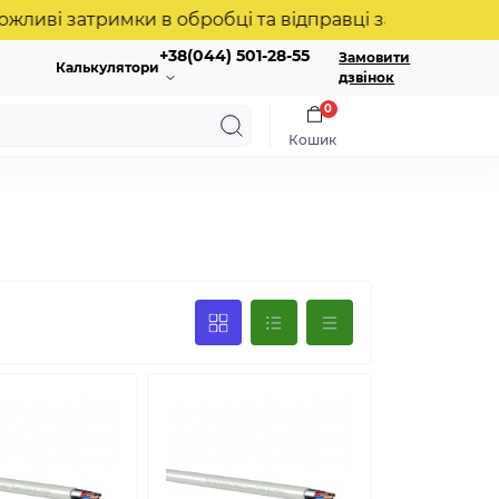
 затримки в обробці та відправці замовлень. Дякуєм
+38(044) 501-28-55
Замовити
Калькулятори
дзвінок
0
Кошик