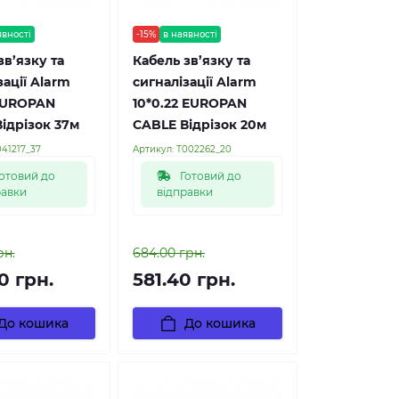
явності
-15%
в наявності
зв’язку та
Кабель зв’язку та
зації Alarm
сигналізації Alarm
 EUROPAN
10*0.22 EUROPAN
ідрізок 37м
CABLE Відрізок 20м
41217_37
Артикул:
Т002262_20
отовий до
Готовий до
равки
відправки
рн.
684.00 грн.
0 грн.
581.40 грн.
До кошика
До кошика