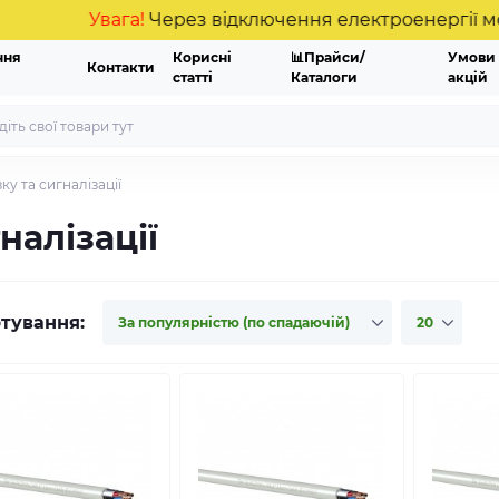
Увага!
Через відключення електроенергії можливі
ння
Корисні
📊Прайси/
Умови
Контакти
статті
Каталоги
акцій
зку та сигналізації
налізації
тування: