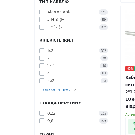
ТИП КАБЕЛЮ
Alarm Cable
335
J-H(ST)H
59
J-Y(ST)Y
182
КІЛЬКІСТЬ ЖИЛ
1х2
102
2
38
2х2
116
-15%
4
113
Кабе
4х2
23
сигн
Показати ще 3
2*0
EUR
ПЛОЩА ПЕРЕТИНУ
Відр
0,22
335
Артик
0,8
159
ЕКРАН