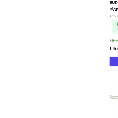
EUR
Від
Артик
1 80
1 5