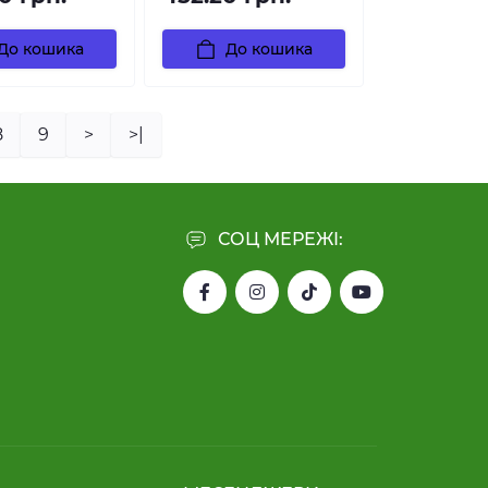
До кошика
До кошика
8
9
>
>|
СОЦ МЕРЕЖІ: