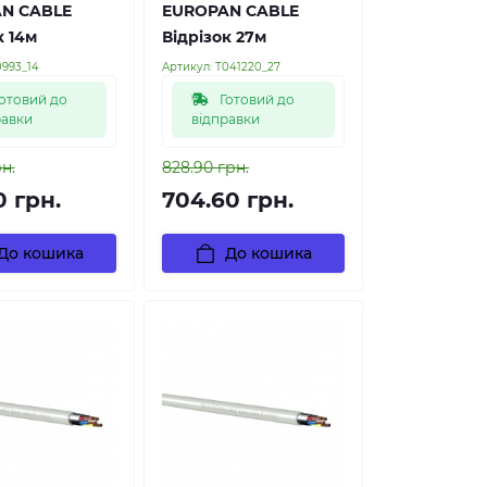
N CABLE
EUROPAN CABLE
к 14м
Відрізок 27м
0993_14
Артикул:
Т041220_27
отовий до
Готовий до
равки
відправки
рн.
828.90 грн.
0 грн.
704.60 грн.
До кошика
До кошика