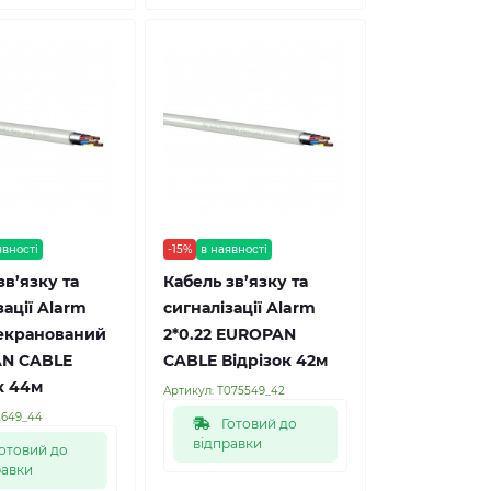
явності
-15%
в наявності
зв’язку та
Кабель зв’язку та
зації Alarm
сигналізації Alarm
 екранований
2*0.22 EUROPAN
N CABLE
CABLE Відрізок 42м
к 44м
Артикул:
Т075549_42
2649_44
Готовий до
відправки
отовий до
равки