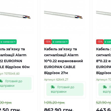
в наявності
-15%
в наявності
-15%
в на
ль зв’язку та
Кабель зв’язку та
Кабель 
алізації Alarm
сигналізації Alarm
сигналі
.22 EUROPAN
10*0.22 екранований
8*0.22 
LE Відрізок 60м
EUROPAN CABLE
EUROPA
Відрізок 27м
Відрізо
ул:
Т075549_60
Артикул:
62649_27
Артикул:
Т
Готовий до
відправки
Готовий до
Г
відправки
відп
00 грн.
1 015.20 грн.
521.90 г
.50 грн.
862.90 грн.
443.6