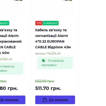
явності
-15%
в наявності
зв’язку та
Кабель зв’язку та
зації Alarm
сигналізації Alarm
екранований
4*0.22 EUROPAN
N CABLE
CABLE Відрізок 43м
к 40м
Артикул:
Т041215_43
041220_40
Готовий до
відправки
отовий до
равки
 грн.
602.00 грн.
.80 грн.
511.70 грн.
До кошика
До кошика