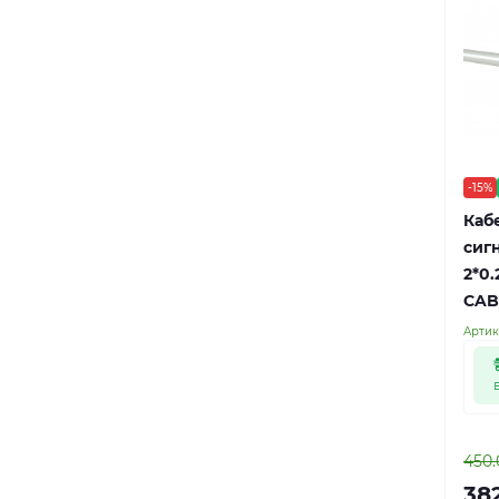
-15%
Кабе
сигн
2*0
CAB
Артик
450.
382