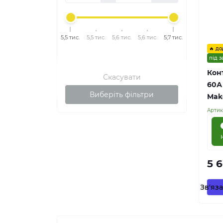
5,5 тис.
5,5 тис.
5,6 тис.
5,6 тис.
5,7 тис.
🔥 до
під 
Кон
Скасувати
60А
Виберіть фільтри
Mak
Артик
5 
Зв'яз