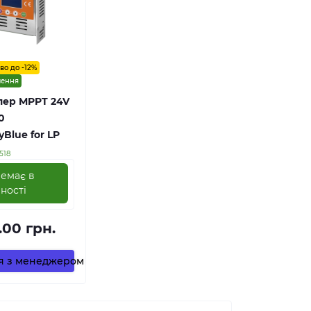
во до -12%
лення
лер MPPT 24V
0
Blue for LP
518
емає в
ності
.00 грн.
ся з менеджером