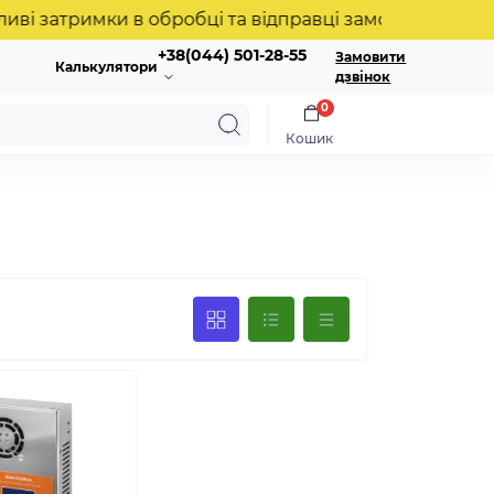
 затримки в обробці та відправці замовлень. Дякуєм
+38(044) 501-28-55
Замовити
Калькулятори
дзвінок
0
Кошик