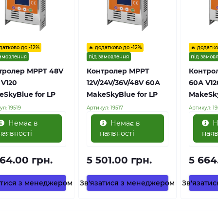
датково до -12%
🔥 додатково до -12%
🔥 додатко
замовлення
під замовлення
під замов
тролер MPPT 48V
Контролер MPPT
Контро
 V120
12V/24V/36V/48V 60А
60А V12
eSkyBlue for LP
MakeSkyBlue for LP
MakeSky
ул:
19519
Артикул:
19517
Артикул:
19
Немає в
Немає в
Н
наявності
наявності
наяв
664.00 грн.
5 501.00 грн.
5 664
атися з менеджером
Зв'язатися з менеджером
Зв'язати