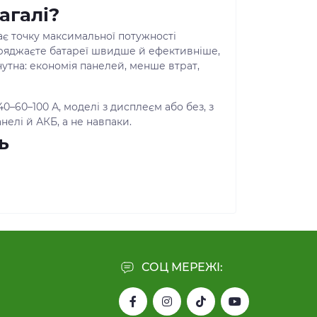
агалі?
є точку максимальної потужності
заряджаєте батареї швидше й ефективніше,
чутна: економія панелей, менше втрат,
–40–60–100 А, моделі з дисплеєм або без, з
нелі й АКБ, а не навпаки.
ь
ого варте:
В, але уточнити не завадить.
Вт при 24 В потрібен контролер ≈40–50 А
бливо взимку, коли Voc росте.
и Bulk/Absorption/Float, баланс заряд/
СОЦ МЕРЕЖІ:
вантаження,
RS485/Modbus
— усе це
енші втрати — більше ват на АКБ.