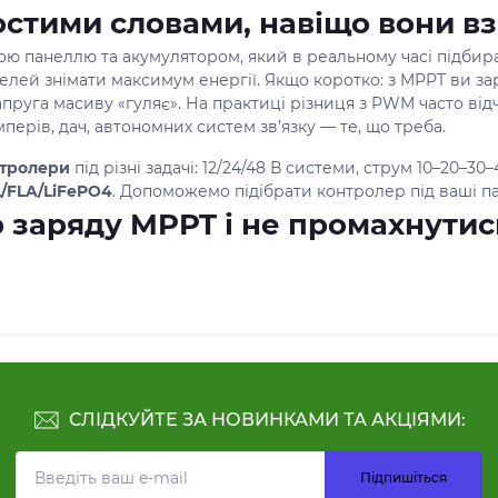
стими словами, навіщо вони вз
ю панеллю та акумулятором, який в реальному часі підбира
нелей знімати максимум енергії. Якщо коротко: з MPPT ви 
апруга масиву «гуляє». На практиці різниця з PWM часто від
перів, дач, автономних систем зв’язку — те, що треба.
тролери
під різні задачі: 12/24/48 В системи, струм 10–20–30
/FLA/LiFePO4
. Допоможемо підібрати контролер під ваші па
 заряду MPPT і не промахнутис
вертайте увагу на сім пунктів — здається багато, але воно т
шість побутових контролерів автоматично визначають 12/24/48 
рну потужність панелей і напругу АКБ. Наприклад, для 1000 
не перевищити допустиму напругу на вході контролера, осо
й і підбирайте схему послідовного/паралельного з’єднання.
лотні), літій (LiFePO4). Добре, коли є налаштовувані напруг
СЛІДКУЙТЕ ЗА НОВИНКАМИ ТА АКЦІЯМИ:
uetooth/додаток
, журнал подій, темп. компенсація, реле на
Підпишіться
PPT
мають ККД до 98–99 % і швидкий відслідковувач MPP. М