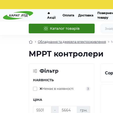
🔥
Поверне
Оплата
Доставка
Акції
товару
Каталог товарів
Обладнання та джерела електроживлення
M
MPPT контролери
Фільтр
Сор
НАЯВНІСТЬ
❌Немає в наявності
3
ЦІНА
-
грн.