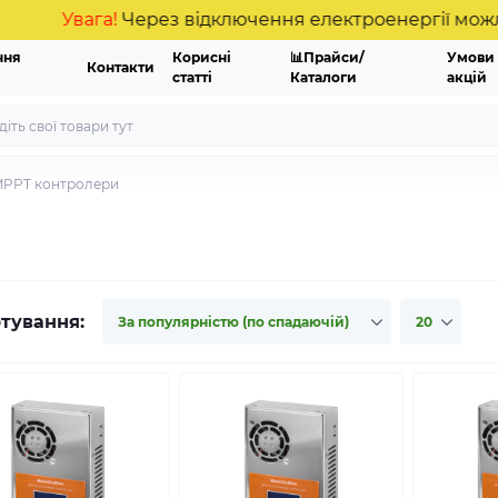
Увага!
Через відключення електроенергії можливі
ння
Корисні
📊Прайси/
Умови
Контакти
статті
Каталоги
акцій
PPT контролери
тування: