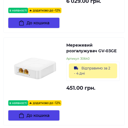
6 029.00 грн.
в наявності
🔥 додатково до -12%
До кошика
Мережевий
розгалужувач GV-03GE
Артикул:
30640
Відправимо за 2
- 4 дні
451.00 грн.
в наявності
🔥 додатково до -12%
До кошика