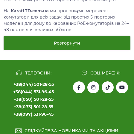
На
KaratLTD.com.ua
ми пропонуємо мережеві
комутатори для всіх задач: від простих 5-портових
моделей для дому до керованих PoE-комутаторів на 24–
48 портів для великих об’єктів.
Типи комутаторів: який
Розгорнути
підходить саме вам?
1. Некеровані комутатори
ТЕЛЕФОНИ:
СОЦ МЕРЕЖІ:
Найпростіші й найпопулярніші. Підійдуть для:
+38(044) 501-28-55
домашніх мереж;
+38(044) 531-96-45
невеликих офісів;
+38(050) 501-28-55
підключення до 2–8 камер;
+38(073) 501-28-55
малого бізнесу.
+38(097) 531-96-45
Переваги:
доступна ціна;
СЛІДКУЙТЕ ЗА НОВИНКАМИ ТА АКЦІЯМИ: