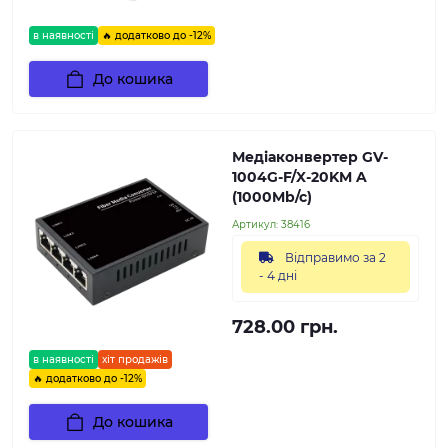
в наявності
🔥 додатково до -12%
До кошика
Медіаконвертер GV-
1004G-F/X-20KM A
(1000Mb/c)
Артикул:
38416
Відправимо за 2
- 4 дні
728.00 грн.
в наявності
хіт продажів
🔥 додатково до -12%
До кошика