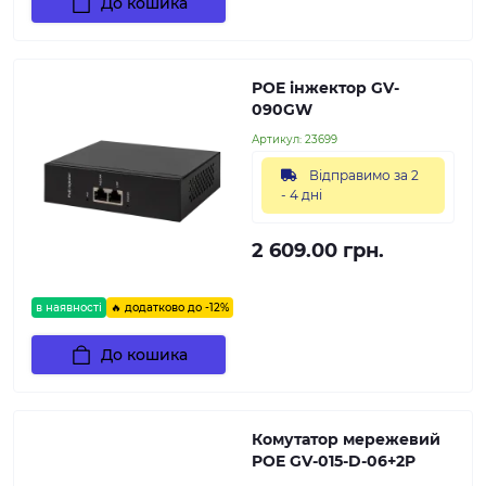
До кошика
POE інжектор GV-
090GW
Артикул:
23699
Відправимо за 2
- 4 дні
2 609.00 грн.
в наявності
🔥 додатково до -12%
До кошика
Комутатор мережевий
POE GV-015-D-06+2P