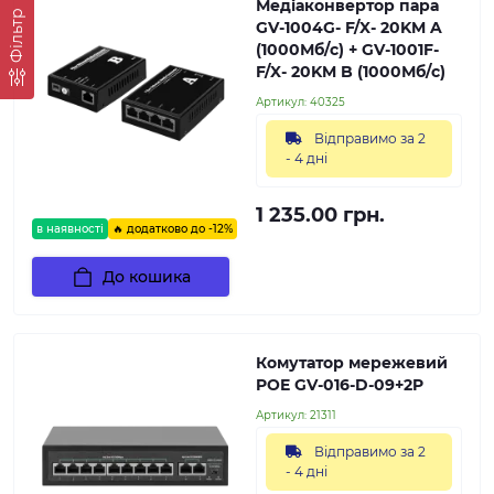
Медіаконвертор пара
Фільтр
GV-1004G- F/X- 20KM A
(1000Мб/с) + GV-1001F-
F/X- 20KM B (1000Мб/с)
Артикул:
40325
Відправимо за 2
- 4 дні
1 235.00 грн.
в наявності
🔥 додатково до -12%
До кошика
Комутатор мережевий
POE GV-016-D-09+2P
Артикул:
21311
Відправимо за 2
- 4 дні