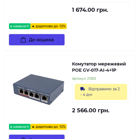
1 674.00 грн.
в наявності
🔥 додатково до -12%
До кошика
Комутатор мережевий
POE GV-017-AI-4+1P
Артикул:
21933
Відправимо за 2
- 4 дні
2 566.00 грн.
в наявності
🔥 додатково до -12%