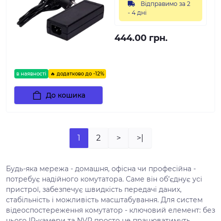
Відправимо за 2
- 4 дні
444.00 грн.
в наявності
🔥 додатково до -12%
До кошика
1
2
>
>|
Будь-яка мережа - домашня, офісна чи професійна -
потребує надійного комутатора. Саме він об’єднує усі
пристрої, забезпечує швидкість передачі даних,
стабільність і можливість масштабування. Для систем
відеоспостереження комутатор - ключовий елемент: без
нього IP-камери та NVR просто не працюватимуть.