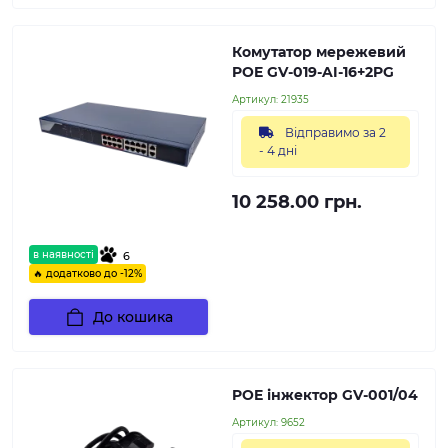
Комутатор мережевий
POE GV-019-AI-16+2PG
Артикул:
21935
Відправимо за 2
- 4 дні
10 258.00 грн.
в наявності
6
🔥 додатково до -12%
До кошика
POE інжектор GV-001/04
Артикул:
9652