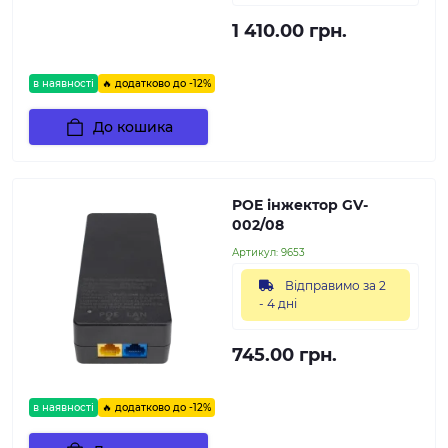
1 410.00 грн.
в наявності
🔥 додатково до -12%
До кошика
POE інжектор GV-
002/08
Артикул:
9653
Відправимо за 2
- 4 дні
745.00 грн.
в наявності
🔥 додатково до -12%