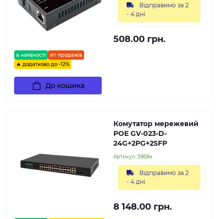
Відправимо за 2
- 4 дні
508.00 грн.
в наявності
хіт продажів
🔥 додатково до -12%
До кошика
Комутатор мережевий
POE GV-023-D-
24G+2PG+2SFP
Артикул:
38684
Відправимо за 2
- 4 дні
8 148.00 грн.