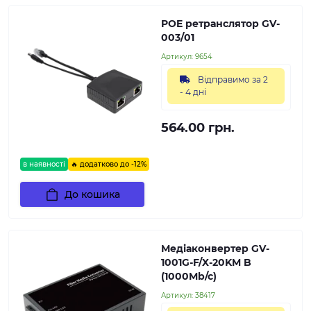
POE ретранслятор GV-
003/01
Артикул:
9654
Відправимо за 2
- 4 дні
564.00 грн.
в наявності
🔥 додатково до -12%
До кошика
Медіаконвертер GV-
1001G-F/X-20KM B
(1000Mb/c)
Артикул:
38417