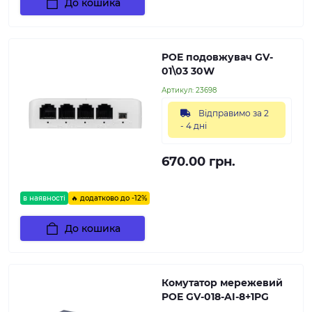
До кошика
POE подовжувач GV-
01\03 30W
Артикул:
23698
Відправимо за 2
- 4 дні
670.00 грн.
в наявності
🔥 додатково до -12%
До кошика
Комутатор мережевий
POE GV-018-AI-8+1PG