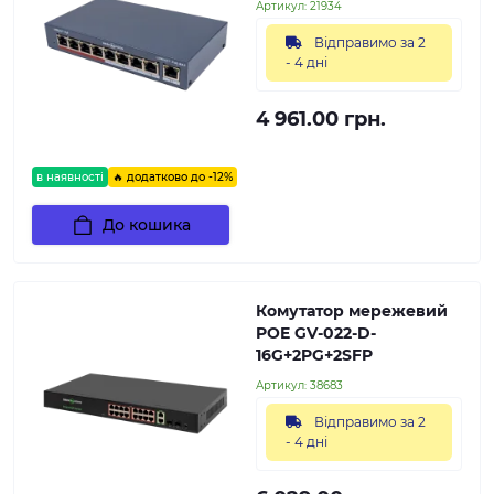
Артикул:
21934
Відправимо за 2
- 4 дні
4 961.00 грн.
в наявності
🔥 додатково до -12%
До кошика
Комутатор мережевий
POE GV-022-D-
16G+2PG+2SFP
Артикул:
38683
Відправимо за 2
- 4 дні