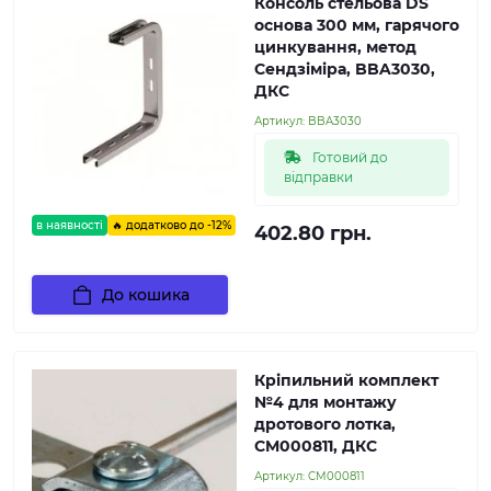
Консоль стельова DS
основа 300 мм, гарячого
цинкування, метод
Сендзіміра, BBA3030,
ДКС
Артикул:
BBA3030
Готовий до
відправки
в наявності
🔥 додатково до -12%
402.80 грн.
До кошика
Кріпильний комплект
№4 для монтажу
дротового лотка,
CM000811, ДКС
Артикул:
CM000811