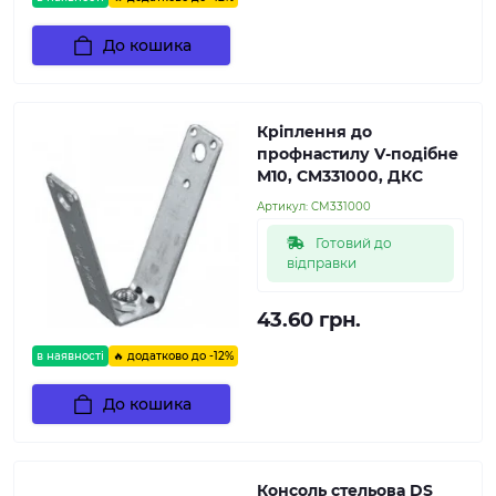
До кошика
Кріплення до
профнастилу V-подібне
М10, CM331000, ДКС
Артикул:
CM331000
Готовий до
відправки
43.60 грн.
в наявності
🔥 додатково до -12%
До кошика
Консоль стельова DS