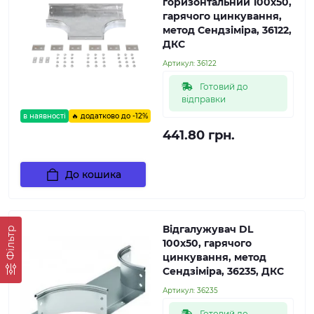
горизонтальний 100х50,
гарячого цинкування,
метод Сендзіміра, 36122,
ДКС
Артикул:
36122
Готовий до
відправки
в наявності
🔥 додатково до -12%
441.80 грн.
До кошика
Відгалужувач DL
Фільтр
100х50, гарячого
цинкування, метод
Сендзіміра, 36235, ДКС
Артикул:
36235
Готовий до