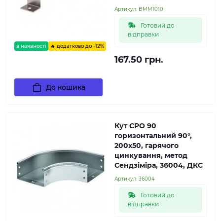
Артикул:
BMM1010
Готовий до
відправки
в наявності
🔥 додатково до -12%
167.50 грн.
До кошика
Кут CPO 90
горизонтальний 90°,
200х50, гарячого
цинкування, метод
Сендзіміра, 36004, ДКС
Артикул:
36004
Готовий до
відправки