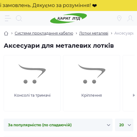
влень. Дякуємо за розуміння! ❤️
Системи прокладання кабелю
Лотки металеві
Аксесуари 
Аксесуари для металевих лотків
Консолі та тримачі
Кріплення
К