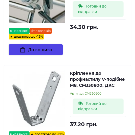
Готовий до
відправки
34.30 грн.
в наявності
хіт продажів
🔥 додатково до -12%
До кошика
Кріплення до
профнастилу V-подібне
M8, CM330800, ДКС
Артикул:
CM330800
Готовий до
відправки
37.20 грн.
в наявності
🔥 додатково до -12%