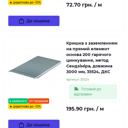
🔥 додатково до -12%
72.70 грн. / м
До кошика
Кришка з заземленням
на прямий елемент
основа 200 гарячого
цинкування, метод
Сендзіміра, довжина
3000 мм, 35524, ДКС
Артикул:
35524
Готовий до
відправки
в наявності
хіт продажів
🔥 додатково до -12%
195.90 грн. / м
До кошика