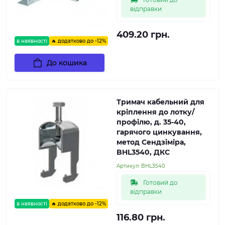
відправки
409.20 грн.
в наявності
🔥 додатково до -12%
До кошика
Тримач кабельний для
кріплення до лотку/
профілю, д. 35-40,
гарячого цинкування,
метод Сендзіміра,
BHL3540, ДКС
Артикул:
BHL3540
Готовий до
відправки
в наявності
🔥 додатково до -12%
116.80 грн.