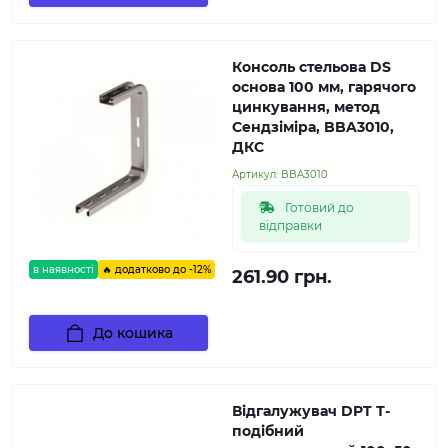
Консоль стельова DS
основа 100 мм, гарячого
цинкування, метод
Сендзіміра, BBA3010,
ДКС
Артикул:
BBA3010
Готовий до
відправки
в наявності
🔥 додатково до -12%
261.90 грн.
До кошика
Відгалужувач DPT Т-
подібний