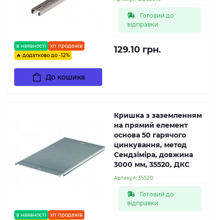
Готовий до
відправки
в наявності
хіт продажів
129.10 грн.
🔥 додатково до -12%
До кошика
Кришка з заземленням
на прямий елемент
основа 50 гарячого
цинкування, метод
Сендзіміра, довжина
3000 мм, 35520, ДКС
Артикул:
35520
Готовий до
відправки
в наявності
хіт продажів