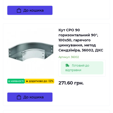
До кошика
Кут CPO 90
горизонтальний 90°,
100х50, гарячого
цинкування, метод
Сендзіміра, 36002, ДКС
Артикул:
36002
Готовий до
відправки
в наявності
🔥 додатково до -12%
271.60 грн.
До кошика