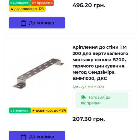
в наявності
хіт продажів
496.20 грн.
🔥 додатково до -12%
До кошика
Кріплення до стіни TM
200 для вертикального
монтажу основа B200,
гарячого цинкування,
метод Сендзіміра,
BMM1020, ДКС
Артикул:
BMM1020
Готовий до
відправки
в наявності
🔥 додатково до -12%
207.30 грн.
До кошика