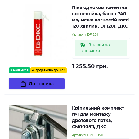
Піна однокомпонентна
вогнестійка, балон 740
мл, межа вогнестійкості
120 хвилин, DF1201, ДКС
Артикул:
DF1201
Готовий до
відправки
1 255.50 грн.
в наявності
🔥 додатково до -12%
До кошика
Кріпильний комплект
№1 для монтажу
дротового лотка,
CM000511, ДКС
Артикул:
CM000511