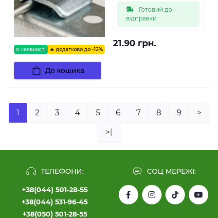
Готовий до
відправки
21.90 грн.
в наявності
🔥 додатково до -12%
До кошика
1
2
3
4
5
6
7
8
9
>
>|
ТЕЛЕФОНИ:
СОЦ МЕРЕЖІ:
+38(044) 501-28-55
+38(044) 531-96-45
+38(050) 501-28-55