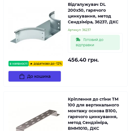
Відгалужувач DL
200х50, гарячого
цинкування, метод
Сендзіміра, 36237, ДКС
Артикул:
36237
Готовий до
відправки
456.40 грн.
в наявності
🔥 додатково до -12%
До кошика
Кріплення до стіни TM
100 для вертикального
монтажу основа B100,
гарячого цинкування,
метод Сендзіміра,
BMM1010, ДКС