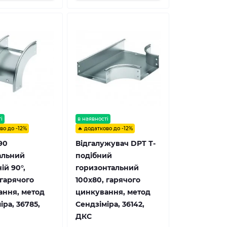
і
в наявності
во до -12%
🔥 додатково до -12%
90
Відгалужувач DPT Т-
альний
подібний
ій 90°,
горизонтальний
 гарячого
100х80, гарячого
ання, метод
цинкування, метод
іра, 36785,
Сендзіміра, 36142,
ДКС