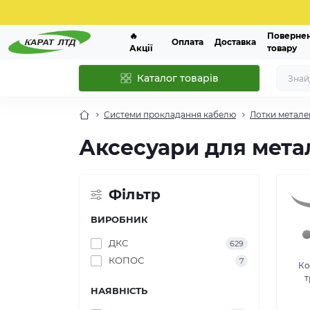
🔥
Поверне
Оплата
Доставка
Акції
товару
Каталог товарів
Системи прокладання кабелю
Лотки метале
Аксесуари для мета
Фільтр
ВИРОБНИК
ДКС
629
КОПОС
7
Ко
т
НАЯВНІСТЬ