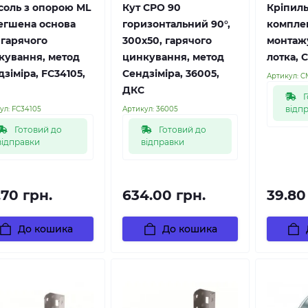
соль з опорою ML
Кут CPO 90
Кріпил
егшена основа
горизонтальний 90°,
компле
 гарячого
300х50, гарячого
монтаж
кування, метод
цинкування, метод
лотка, 
зіміра, FC34105,
Сендзіміра, 36005,
Артикул:
C
ДКС
Г
відп
ул:
FC34105
Артикул:
36005
Готовий до
Готовий до
відправки
відправки
.70 грн.
634.00 грн.
39.80
До кошика
До кошика