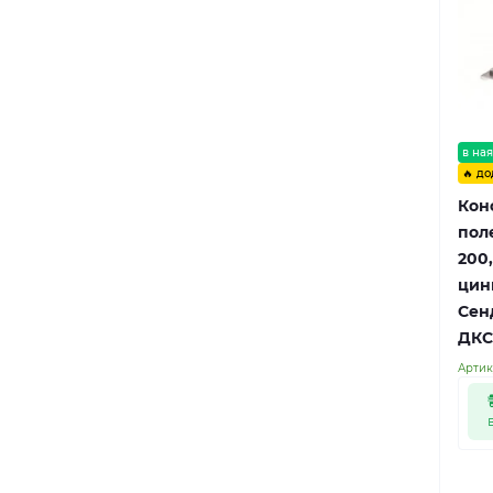
в ная
🔥 до
Кон
пол
200,
цин
Сенд
ДКС
Артик