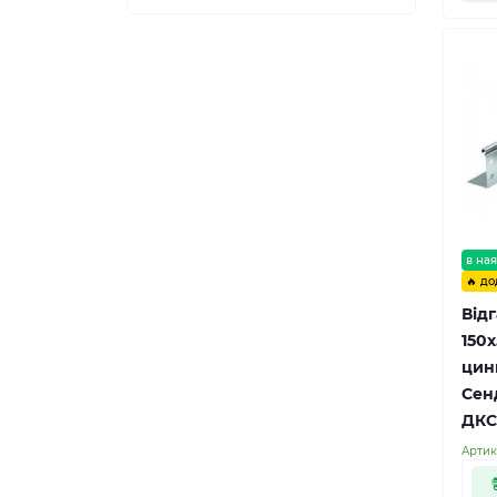
в ная
🔥 до
Від
150х
цин
Сенд
ДКС
Артик