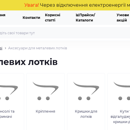
Увага!
Через відключення електроенергії можливі
ння
Корисні
📊Прайси/
Умови
Контакти
статті
Каталоги
акцій
ві
Аксесуари для металевих лотків
левих лотків
нсолі та
Кріплення
Кришки для
Кути 
римачі
лотків
відгалуджу
кришки д