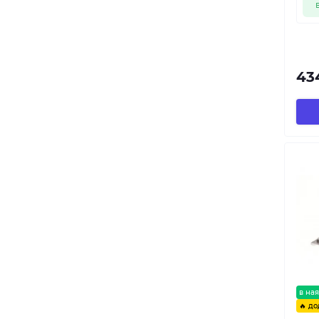
43
в ная
🔥 до