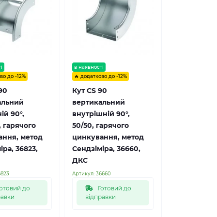
і
в наявності
во до -12%
🔥 додатково до -12%
90
Кут CS 90
альний
вертикальний
ій 90°,
внутрішній 90°,
, гарячого
50/50, гарячого
ання, метод
цинкування, метод
іра, 36823,
Сендзіміра, 36660,
ДКС
6823
Артикул:
36660
отовий до
Готовий до
равки
відправки