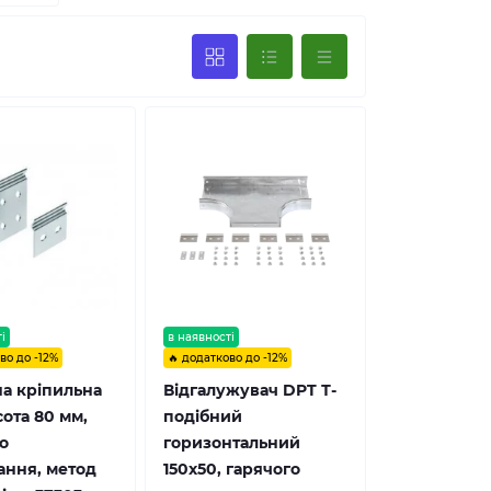
і
в наявності
во до -12%
🔥 додатково до -12%
а кріпильна
Відгалужувач DPT Т-
ота 80 мм,
подібний
о
горизонтальний
ання, метод
150х50, гарячого