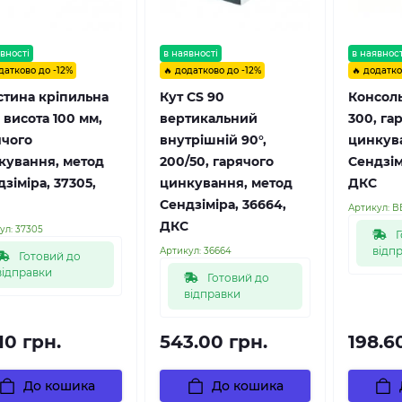
вності
в наявності
в наявност
датково до -12%
🔥 додатково до -12%
🔥 додатко
стина кріпильна
Кут CS 90
Консол
 висота 100 мм,
вертикальний
300, га
ячого
внутрішній 90°,
цинкув
кування, метод
200/50, гарячого
Сендзім
зіміра, 37305,
цинкування, метод
ДКС
Сендзіміра, 36664,
Артикул:
B
ДКС
ул:
37305
Г
відп
Артикул:
36664
Готовий до
відправки
Готовий до
відправки
10 грн.
543.00 грн.
198.6
До кошика
До кошика