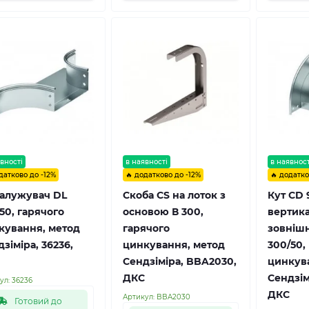
вності
в наявності
в наявност
датково до -12%
🔥 додатково до -12%
🔥 додатко
галужувач DL
Скоба CS на лоток з
Кут CD 
50, гарячого
основою В 300,
вертик
кування, метод
гарячого
зовнішн
зіміра, 36236,
цинкування, метод
300/50,
Сендзіміра, BBA2030,
цинкув
ДКС
Сендзім
ул:
36236
ДКС
Артикул:
BBA2030
Готовий до