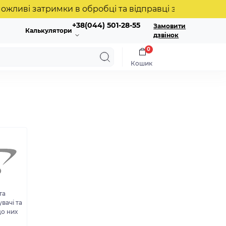
 затримки в обробці та відправці замовлень. Дякуємо
+38(044) 501-28-55
Замовити
Калькулятори
дзвінок
0
Кошик
та
вачі та
о них