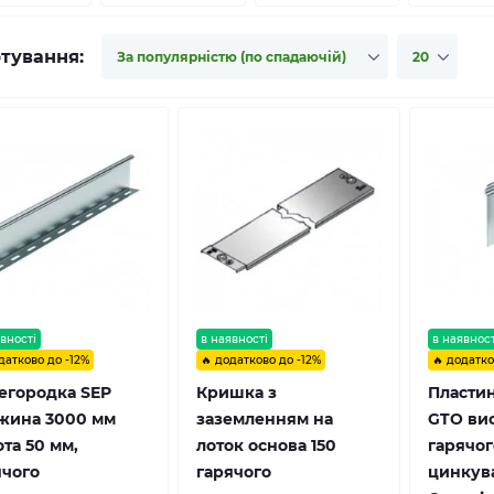
тування:
вності
в наявності
в наявност
датково до -12%
🔥 додатково до -12%
🔥 додатко
егородка SEP
Кришка з
Пластин
жина 3000 мм
заземленням на
GTO вис
та 50 мм,
лоток основа 150
гарячог
ячого
гарячого
цинкув