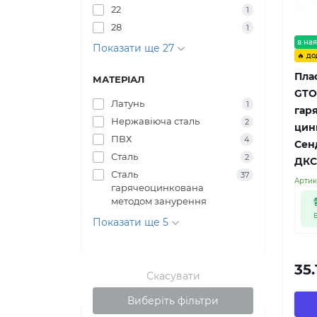
22
1
28
1
в ная
Показати ще 27
🔥 до
Пла
МАТЕРІАЛ
GTO
Латунь
1
гар
Нержавіюча сталь
2
цин
ПВХ
4
Сенд
Сталь
2
ДКС
Сталь
37
Артик
гарячеоцинкована
методом занурення
Показати ще 5
35.
Скасувати
Виберіть фільтри