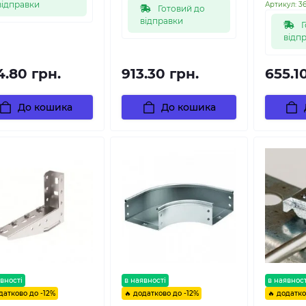
відправки
Артикул:
3
Готовий до
відправки
Г
відп
4.80 грн.
913.30 грн.
655.1
До кошика
До кошика
вності
в наявності
в наявност
датково до -12%
🔥 додатково до -12%
🔥 додатко