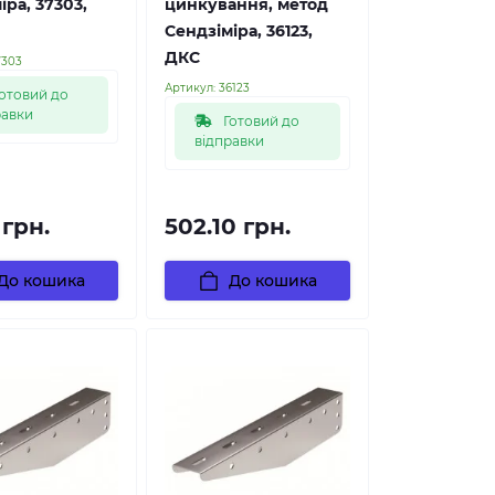
іра, 37303,
цинкування, метод
Сендзіміра, 36123,
ДКС
7303
Артикул:
36123
отовий до
равки
Готовий до
відправки
 грн.
502.10 грн.
До кошика
До кошика