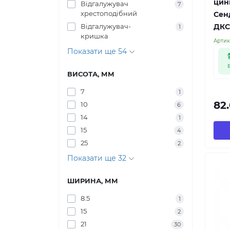
цин
Відгалужувач
7
хрестоподібний
Сенд
ДКС
Відгалужувач-
1
кришка
Артик
Показати ще 54
ВИСОТА, ММ
7
1
82.
10
6
14
1
15
4
25
2
Показати ще 32
ШИРИНА, ММ
8.5
1
15
2
21
30