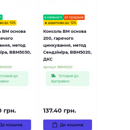
і
в наявності
хіт продажів
во до -12%
🔥 додатково до -12%
ь BM основа
Консоль BM основа
рячого
200, гарячого
ання, метод
цинкування, метод
іра, BBM5030,
Сендзіміра, BBM5020,
ДКС
BM5030
Артикул:
BBM5020
отовий до
Готовий до
равки
відправки
0 грн.
137.40 грн.
До кошика
До кошика