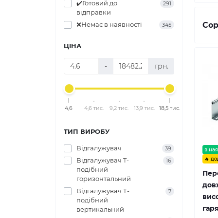
✔️Готовий до
291
відправки
Сор
❌Немає в наявності
345
ЦІНА
-
грн.
4,6
4,6 тис.
9,2 тис.
13,9 тис.
18,5 тис.
ТИП ВИРОБУ
Відгалужувач
39
в ная
🔥 до
Відгалужувач T-
16
подібний
Пер
горизонтальний
дов
Відгалужувач Т-
7
висо
подібний
гар
вертикальний