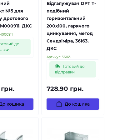
ьний
Відгалужувач DPT Т-
кт №5 для
подібний
у дротового
горизонтальний
CM000911, ДКС
200х100, гарячого
цинкування, метод
M000911
Сендзіміра, 36163,
отовий до
ДКС
равки
Артикул:
36163
Готовий до
відправки
 грн.
728.90 грн.
До кошика
До кошика