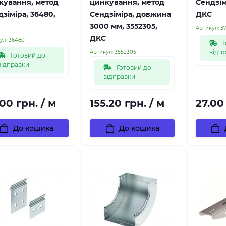
кування, метод
цинкування, метод
Сендзім
зіміра, 36480,
Сендзіміра, довжина
ДКС
3000 мм, 3552305,
Артикул:
3
ДКС
ул:
36480
Г
відп
Артикул:
3552305
Готовий до
відправки
Готовий до
відправки
00 грн. / м
155.20 грн. / м
27.00
До кошика
До кошика