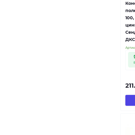
Кон
пол
100,
цин
Сенд
ДКС
Артик
211