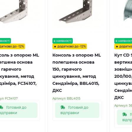
вності
в наявності
в наявност
датково до -12%
🔥 додатково до -12%
🔥 додатко
соль з опорою ML
Консоль з опорою ML
Кут CD 
егшена основа
полегшена основа
вертик
 гарячого
150, гарячого
зовнішн
кування, метод
цинкування, метод
200/100
зіміра, FC34107,
Сендзіміра, BBL4015,
цинкув
ДКС
Сендзім
ДКС
ул:
FC34107
Артикул:
BBL4015
Артикул:
3
Готовий до
Готовий до
відправки
відправки
Г
відп