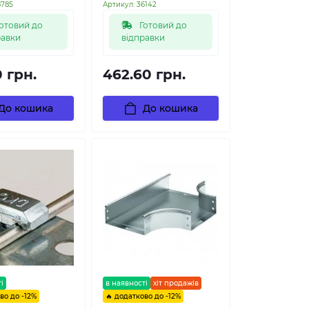
6785
Артикул:
36142
отовий до
Готовий до
равки
відправки
0 грн.
462.60 грн.
До кошика
До кошика
і
в наявності
хіт продажів
во до -12%
🔥 додатково до -12%