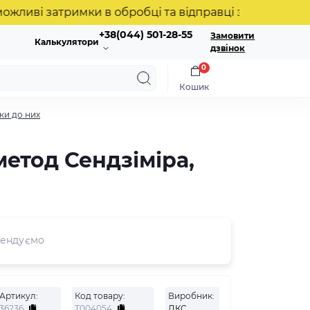
і затримки в обробці та відправці замовлень. Дякує
+38(044) 501-28-55
Замовити
Калькулятори
дзвінок
0
Кошик
ки до них
метод Сендзіміра,
ендуємо
Артикул:
Код товару:
Виробник:
36236
Т004054
ДКС