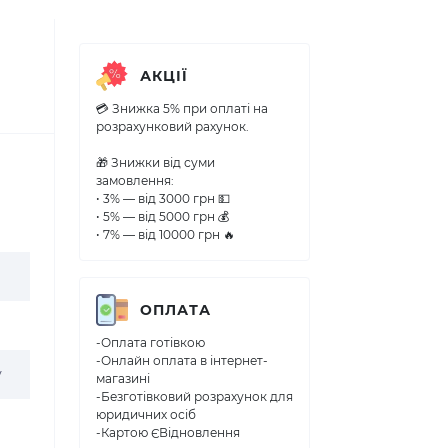
АКЦІЇ
💳 Знижка 5% при оплаті на
розрахунковий рахунок.
🎁 Знижки від суми
замовлення:
• 3% — від 3000 грн 💵
• 5% — від 5000 грн 💰
• 7% — від 10000 грн 🔥
ОПЛАТА
-Оплата готівкою
-Онлайн оплата в інтернет-
у
магазині
-Безготівковий розрахунок для
юридичних осіб
-Картою ЄВідновлення