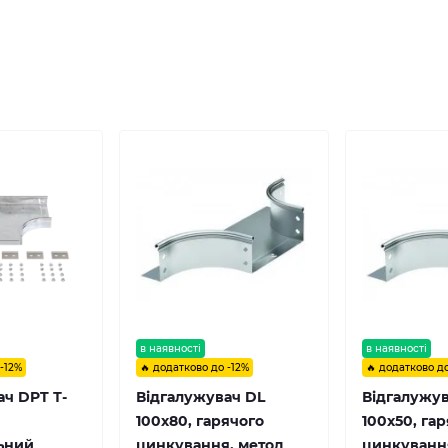
в наявності
в наявності
 -12%
🔥 додатково до -12%
🔥 додатково до
ач DPT Т-
Відгалужувач DL
Відгалужу
100х80, гарячого
100х50, га
ьний
цинкування, метод
цинкуванн