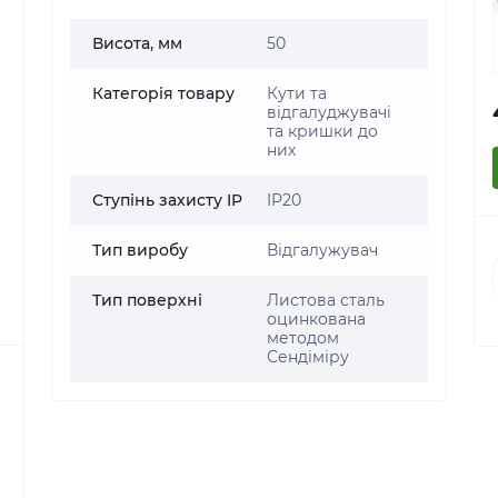
Висота, мм
50
Категорія товару
Кути та
відгалуджувачі
та кришки до
них
Ступінь захисту IP
IP20
Тип виробу
Відгалужувач
Тип поверхні
Листова сталь
оцинкована
методом
Сендіміру