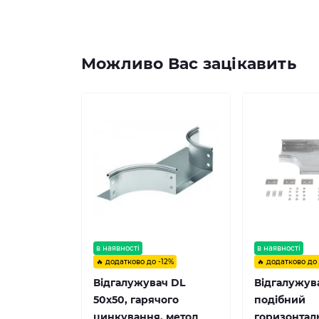
Можливо Вас зацікавить
в наявності
в наявності
🔥 додатково до -12%
🔥 додатково до
Відгалужувач DL
Відгалужув
50х50, гарячого
подібний
цинкування, метод
горизонтал