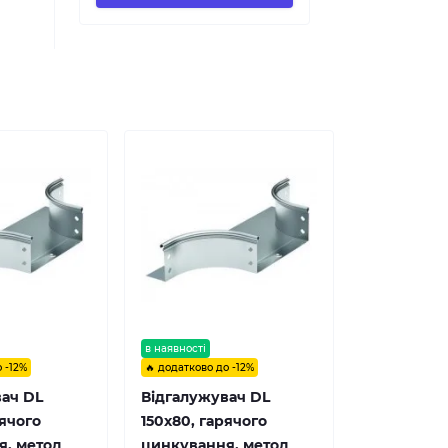
в наявності
 -12%
🔥 додатково до -12%
вач DL
Відгалужувач DL
рячого
150х80, гарячого
я, метод
цинкування, метод