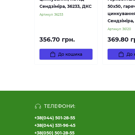
Сендзіміра, 36233, ДКС
50х50, гаря
цинкування
Артикул:
36233
Сендзіміра,
Артикул:
36120
356.70 грн.
369.80 г
До кошика
До 
ТЕЛЕФОНИ:
+38(044) 501-28-55
+38(044) 531-96-45
+38(050) 501-28-55