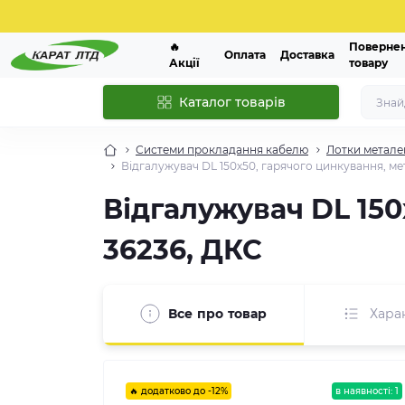
🔥
Поверне
Оплата
Доставка
Акції
товару
Каталог товарів
Системи прокладання кабелю
Лотки метале
Відгалужувач DL 150х50, гарячого цинкування, ме
Відгалужувач DL 150
36236, ДКС
Все про товар
Хара
🔥 додатково до -12%
в наявності: 1