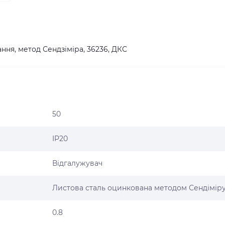
ння, метод Сендзіміра, 36236, ДКС
50
IP20
Відгалужувач
Листова сталь оцинкована методом Сендімір
0.8