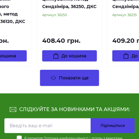
чого
Сендзіміра, 36250, ДКС
Сендзіміра
, метод
Артикул:
36250
Артикул:
36235
 36120, ДКС
рн.
408.40 грн.
409.20 
кошика
До кошика
До
Показати ще
СЛІДКУЙТЕ ЗА НОВИНКАМИ ТА АКЦІЯМИ:
Підпишіться
Я прочитав
Політика конфіденційності
і згоден з вимогами