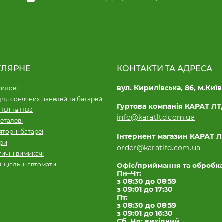
УЛЯРНЕ
КОНТАКТИ ТА АДРЕСА
вул. Кирилівська, 86, м.Київ
силові
для сонячних панелей та батарей
Гуртова компанія КАРАТ Л
ПВ1 та ПВ3
info@karatltd.com.ua
еталеві
торні батареї
Інтернент магазин КАРАТ 
ори
order@karatltd.com.ua
ичні вимикачі
нціальні автомати
Офіс/приймання та обробк
Пн–Чт:
з 08:30 до 08:59
з 09:01 до 17:30
Пт:
з 08:30 до 08:59
з 09:01 до 16:30
Сб, Нд: вихідний