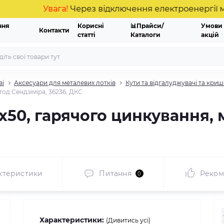
Увага!
Через відключення електроенергії можлив
ння
Корисні
📊Прайси/
Умови
Контакти
статті
Каталоги
акцій
ві
Аксесуари для металевих лотків
Кути та відгалуджувачі та криш
тод Сендзіміра, 36236, ДКС
х50, гарячого цинкування, 
ктеристики
Питання
Реком
0
Характеристики:
(Дивитись усі)