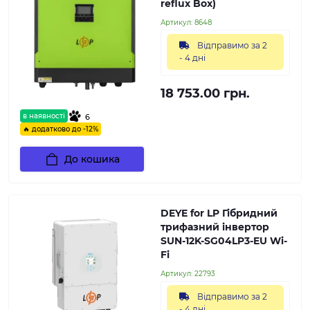
reflux Box)
Артикул:
8648
Відправимо за 2
- 4 дні
18 753.00 грн.
в наявності
6
🔥 додатково до -12%
До кошика
DEYE for LP Гібридний
трифазний інвертор
SUN-12K-SG04LP3-EU Wi-
Fi
Артикул:
22793
Відправимо за 2
- 4 дні