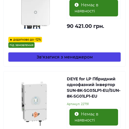
Немає в
наявності
90 421.00 грн.
🔥 додатково до -12%
під замовлення
Зв'язатися з менеджером
DEYE for LP Гібридний
однофазний інвертор
SUN-8K-SG05LP1-EU/SUN-
8K-SG01LP1-EU
Артикул:
22791
Немає в
наявності