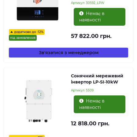
Артикул:
30592_LPW
Немає в
наявності
🔥 додатково до -12%
57 822.00 грн.
під замовлення
Зв'язатися з менеджером
Сонячний мережевий
інвертор LP-SI-10kW
Артикул:
5509
Немає в
наявності
12 818.00 грн.