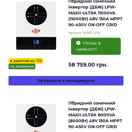
Гібридний сонячний
інвертор (ДБЖ) LPW-
MAXII-ULTRA 11000VA
(11000Вт) 48V 150A MPPT
90-450V ON-OFF GRID
Артикул:
30593_LPW
Немає в
наявності
🔥 додатково до -12%
58 759.00 грн.
під замовлення
Зв'язатися з менеджером
Гібридний сонячний
інвертор (ДБЖ) LPW-
MAXII-ULTRA 8000VA
(8000Вт) 48V 150A MPPT
90-450V ON-OFF GRID