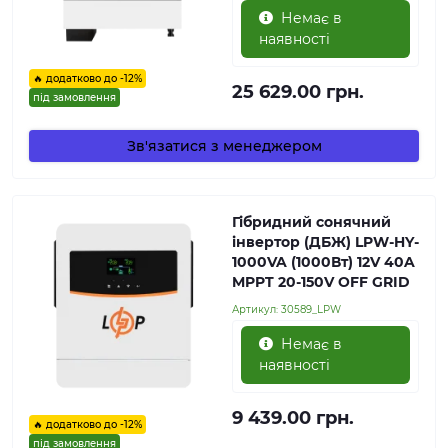
Немає в
наявності
🔥 додатково до -12%
25 629.00 грн.
під замовлення
Зв'язатися з менеджером
Гібридний сонячний
інвертор (ДБЖ) LPW-HY-
1000VA (1000Вт) 12V 40A
MPPT 20-150V OFF GRID
Артикул:
30589_LPW
Немає в
наявності
9 439.00 грн.
🔥 додатково до -12%
під замовлення