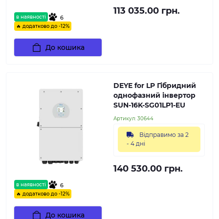
113 035.00 грн.
в наявності
6
🔥 додатково до -12%
До кошика
DEYE for LP Гібридний
однофазний інвертор
SUN-16K-SG01LP1-EU
Артикул:
30644
Відправимо за 2
- 4 дні
140 530.00 грн.
в наявності
6
🔥 додатково до -12%
До кошика