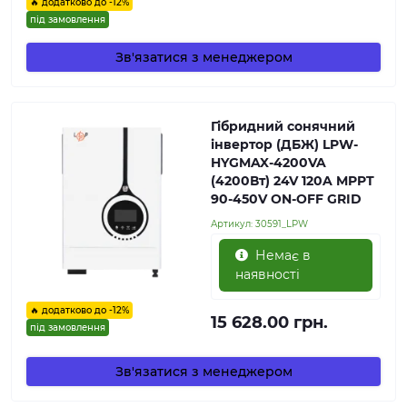
🔥 додатково до -12%
під замовлення
Зв'язатися з менеджером
Гібридний сонячний
інвертор (ДБЖ) LPW-
HYGMAX-4200VA
(4200Вт) 24V 120A MPPT
90-450V ON-OFF GRID
Артикул:
30591_LPW
Немає в
наявності
🔥 додатково до -12%
15 628.00 грн.
під замовлення
Зв'язатися з менеджером