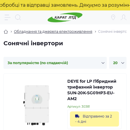
і та відправці замовлень. Дякуємо за розуміння! ❤️
Обладнання та джерела електроживлення
Сонячні інвертор
Сонячні інвертори
DEYE for LP Гібридний
трифазний інвертор
SUN-20K-SG01HP3-EU-
AM2
Артикул:
30381
Відправимо за 2
- 4 дні