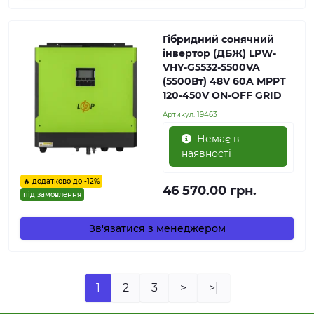
Гібридний сонячний
інвертор (ДБЖ) LPW-
VHY-G5532-5500VA
(5500Вт) 48V 60A MPPT
120-450V ON-OFF GRID
Артикул:
19463
Немає в
наявності
🔥 додатково до -12%
46 570.00 грн.
під замовлення
Зв'язатися з менеджером
1
2
3
>
>|