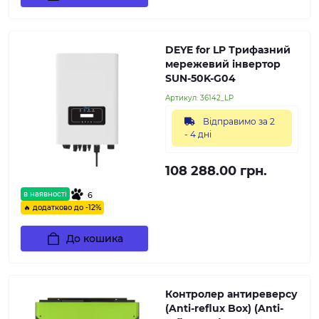
DEYE for LP Трифазний
мережевий інвертор
SUN-50K-G04
Артикул:
36142_LP
Відправимо за 2
- 4 дні
108 288.00 грн.
в наявності
6
🔥 додатково до -12%
До кошика
Контролер антиреверсу
(Anti-reflux Box) (Anti-