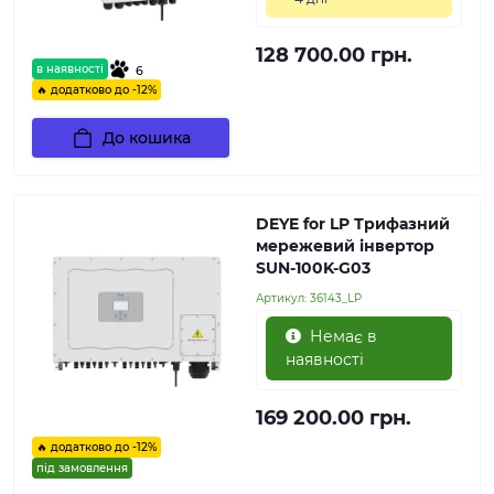
128 700.00 грн.
в наявності
6
🔥 додатково до -12%
До кошика
DEYE for LP Трифазний
мережевий інвертор
SUN-100K-G03
Артикул:
36143_LP
Немає в
наявності
169 200.00 грн.
🔥 додатково до -12%
під замовлення