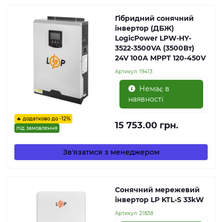
Гібридний сонячний
інвертор (ДБЖ)
LogicPower LPW-HY-
3522-3500VA (3500Вт)
24V 100A MPPT 120-450V
Артикул:
19413
Немає в
наявності
🔥 додатково до -12%
15 753.00 грн.
під замовлення
Зв'язатися з менеджером
Сонячний мережевий
інвертор LP KTL-S 33kW
Артикул:
21838