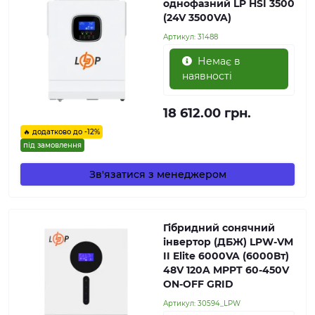
однофазний LP HSI 3500
(24V 3500VA)
Артикул:
31488
Немає в
наявності
18 612.00 грн.
🔥 додатково до -12%
під замовлення
Зв'язатися з менеджером
Гібридний сонячний
інвертор (ДБЖ) LPW-VM
II Elite 6000VA (6000Вт)
48V 120A MPPT 60-450V
ON-OFF GRID
Артикул:
30594_LPW