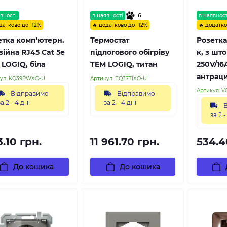
6
вності
в наявності
в наявност
датково до -12%
🔥 додатково до -12%
🔥 додатко
етка комп'ютерн.
Термостат
Розетка
ійна RJ45 Cat 5e
підлогового обігріву
к, з шт
 LOGIQ, біла
TEM LOGIQ, титан
250V/16
антрац
ул:
KQ39PWXO-U
Артикул:
EQ37TIXO-U
Артикул:
V
Відправимо
Відправимо
за 2 - 4 дні
за 2 - 4 дні
В
за 2 -
.10 грн.
11 961.70 грн.
534.4
До кошика
До кошика