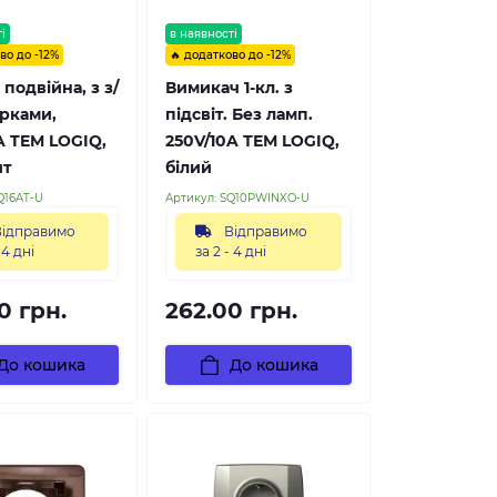
і
в наявності
во до -12%
🔥 додатково до -12%
 подвійна, з з/
Вимикач 1-кл. з
орками,
підсвіт. Без ламп.
A TEM LOGIQ,
250V/10A ТЕМ LOGIQ,
ит
білий
Q16AT-U
Артикул:
SQ10PWINXO-U
ідправимо
Відправимо
 4 дні
за 2 - 4 дні
0 грн.
262.00 грн.
До кошика
До кошика