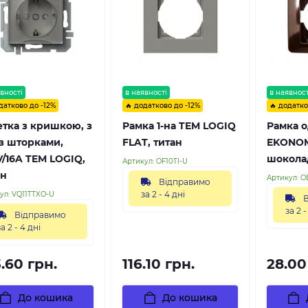
вності
в наявності
в наявност
датково до -12%
🔥 додатково до -12%
🔥 додатко
етка з кришкою, з
Рамка 1-на TEM LOGIQ
Рамка о
 з шторками,
FLAT, титан
EKONOM
V/16A TEM LOGIQ,
шокола
Артикул:
OF10TI-U
ан
Артикул:
O
Відправимо
за 2 - 4 дні
ул:
VQ11TTXO-U
В
за 2 -
Відправимо
за 2 - 4 дні
.60 грн.
116.10 грн.
28.00
До кошика
До кошика