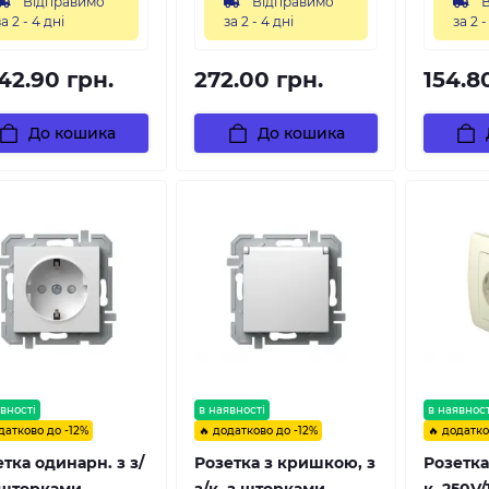
Відправимо
Відправимо
В
за 2 - 4 дні
за 2 - 4 дні
за 2 -
42.90 грн.
272.00 грн.
154.8
До кошика
До кошика
вності
в наявності
в наявност
датково до -12%
🔥 додатково до -12%
🔥 додатко
тка одинарн. з з/
Розетка з кришкою, з
Розетка
 шторками,
з/к, з шторками,
к, 250V