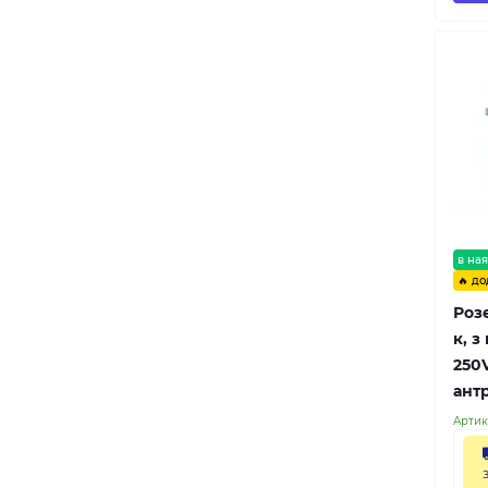
в ная
🔥 до
Розе
к, з
250
ант
Артик