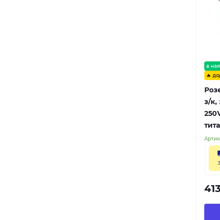
в ная
🔥 до
Роз
з/к,
250
тит
Артик
413