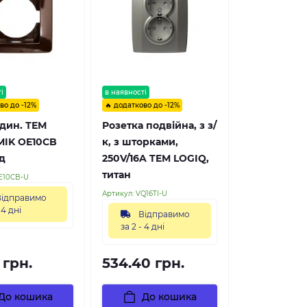
і
в наявності
во до -12%
🔥 додатково до -12%
дин. ТЕМ
Розетка подвійна, з з/
IK OE10CB
к, з шторками,
д
250V/16A TEM LOGIQ,
титан
E10CB-U
Артикул:
VQ16TI-U
ідправимо
 4 дні
Відправимо
за 2 - 4 дні
 грн.
534.40 грн.
До кошика
До кошика