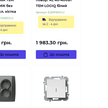
IK без
TEM LOGIQ білий
л. кістка
Артикул:
EQ15PWXO-U
E10IWXO-U
Відправимо
за 2 - 4 дні
ідправимо
 4 дні
 грн.
1 983.30 грн.
До кошика
До кошика