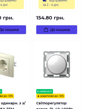
ідправимо
Відправимо
 4 дні
за 2 - 4 дні
0 грн.
154.80 грн.
До кошика
До кошика
і
в наявності
во до -12%
🔥 додатково до -12%
 одинарн. з з/
Світлорегулятор
/16A ТЕМ
повор. RL 40-400Вт