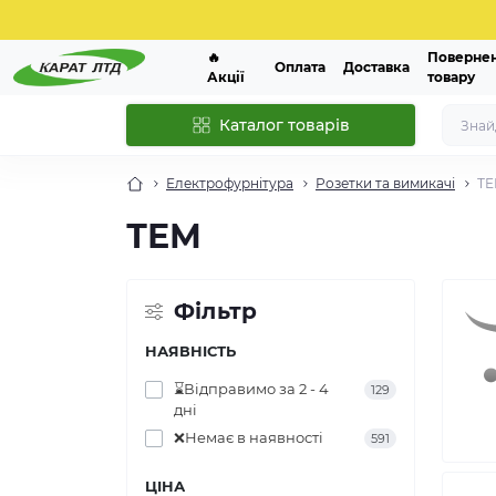
🔥
Поверне
Оплата
Доставка
Акції
товару
Каталог товарів
Електрофурнітура
Розетки та вимикачі
Т
ТЕМ
Фільтр
НАЯВНІСТЬ
⌛Відправимо за 2 - 4
129
дні
❌Немає в наявності
591
ЦІНА