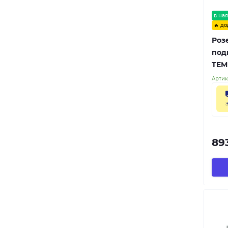
в ная
🔥 до
Роз
подв
TEM
Артик
893