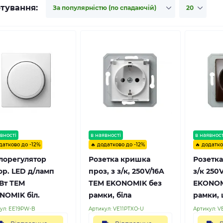
тування:
вності
в наявності
в наявност
датково до -12%
🔥 додатково до -12%
🔥 додатко
тлорегулятор
Розетка кришка
Розетка
ор. LED д/ламп
проз, з з/к, 250V/16A
з/к 250
Вт ТЕМ
ТЕМ EKONOMIK без
EKONOM
NOMIK біл.
рамки, біла
рамки,
ул:
EE19PW-B
Артикул:
VE11PTXO-U
Артикул:
V