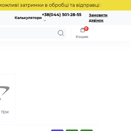
 затримки в обробці та відправці замовлень. Дякуєм
+38(044) 501-28-55
Замовити
Калькулятори
дзвінок
0
Кошик
 ТЕМ