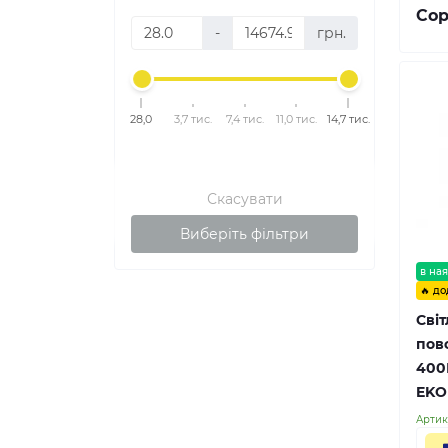
Сор
-
грн.
28,0
3,7 тис.
7,4 тис.
11,0 тис.
14,7 тис.
Скасувати
Виберіть фільтри
в ная
🔥 до
Сві
пов
400
EKO
Артик