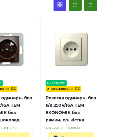
і
в наявності
во до -12%
🔥 додатково до -12%
 одинарн. без
Розетка одинарн. без
V/16A ТЕМ
з/к 250V/16A ТЕМ
IK без
EKONOMIK без
 шоколад
рамки, сл. кістка
E30CBXO-U
Артикул:
VE30IWXO-U