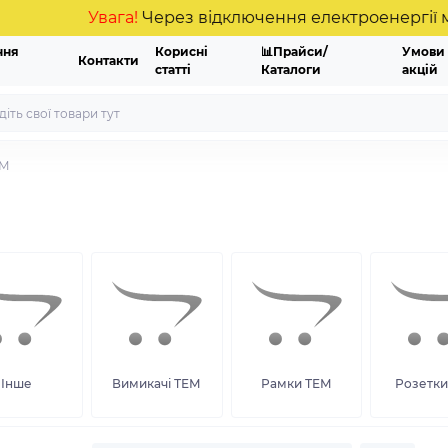
Увага!
Через відключення електроенергії можливі
ння
Корисні
📊Прайси/
Умови
Контакти
статті
Каталоги
акцій
ЕМ
Інше
Вимикачі ТЕМ
Рамки ТЕМ
Розетки