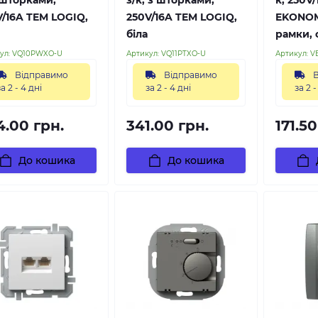
V/16A TEM LOGIQ,
250V/16A TEM LOGIQ,
EKONOM
біла
рамки, с
ул:
VQ10PWXO-U
Артикул:
VQ11PTXO-U
Артикул:
V
Відправимо
Відправимо
В
за 2 - 4 дні
за 2 - 4 дні
за 2 -
4.00 грн.
341.00 грн.
171.50
До кошика
До кошика