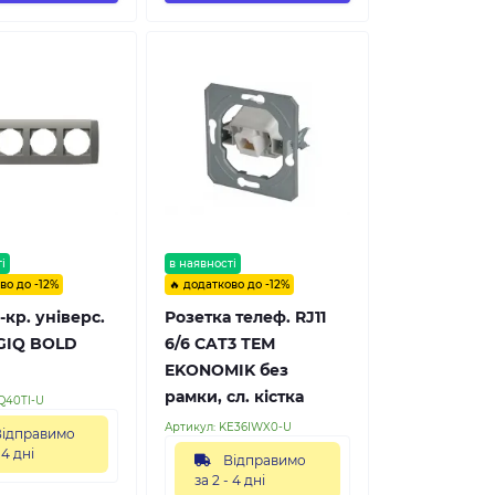
і
в наявності
во до -12%
🔥 додатково до -12%
-кр. універс.
Розетка телеф. RJ11
GIQ BOLD
6/6 CAT3 ТЕМ
EKONOMIK без
рамки, сл. кістка
Q40TI-U
Артикул:
KE36IWX0-U
ідправимо
 4 дні
Відправимо
за 2 - 4 дні