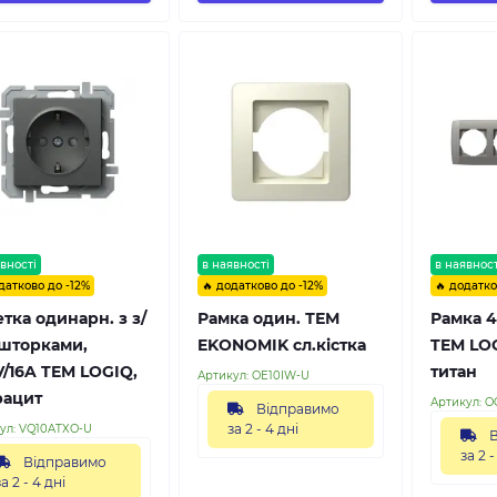
вності
в наявності
в наявност
датково до -12%
🔥 додатково до -12%
🔥 додатко
тка одинарн. з з/
Рамка один. ТЕМ
Рамка 4
 шторками,
EKONOMIK сл.кістка
TEM LO
V/16A TEM LOGIQ,
титан
Артикул:
OE10IW-U
рацит
Артикул:
O
Відправимо
за 2 - 4 дні
ул:
VQ10ATXO-U
В
за 2 -
Відправимо
за 2 - 4 дні