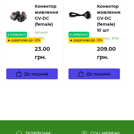
Конектор
Конектор
живлення
живлення
GV-DC
GV-DC
(female)
(female)
10 шт
Артикул:
в наявності
в наявності
24064
Артикул:
3746
🔥 додатково до -12%
🔥 додатково до -12%
23.00
209.00
грн.
грн.
До кошика
До кошика
ТЕЛЕФОНИ:
СОЦ МЕРЕЖІ: