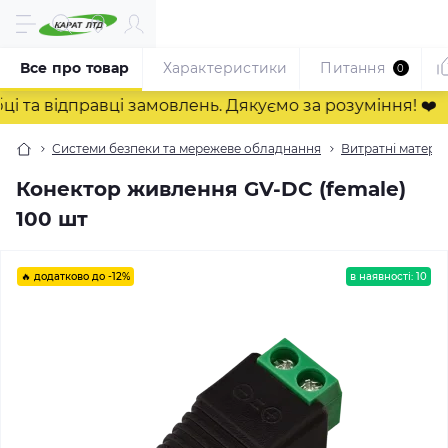
Все про товар
Характеристики
Питання
0
а відправці замовлень. Дякуємо за розуміння! ❤️
Системи безпеки та мережеве обладнання
Витратні матері
Конектор живлення GV-DC (female)
100 шт
🔥 додатково до -12%
в наявності: 10