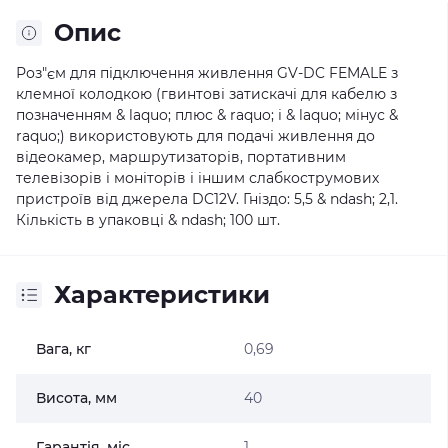
Опис
Роз"єм для підключення живлення GV-DC FEMALE з
клемної колодкою (гвинтові затискачі для кабелю з
позначенням & laquo; плюс & raquo; і & laquo; мінус &
raquo;) використовують для подачі живлення до
відеокамер, маршрутизаторів, портативним
телевізорів і моніторів і іншим слабкострумових
пристроїв від джерела DC12V. Гніздо: 5,5 & ndash; 2,1.
Кількість в упаковці & ndash; 100 шт.
Характеристики
Вага, кг
0,69
Висота, мм
40
Гарантія, міс
1