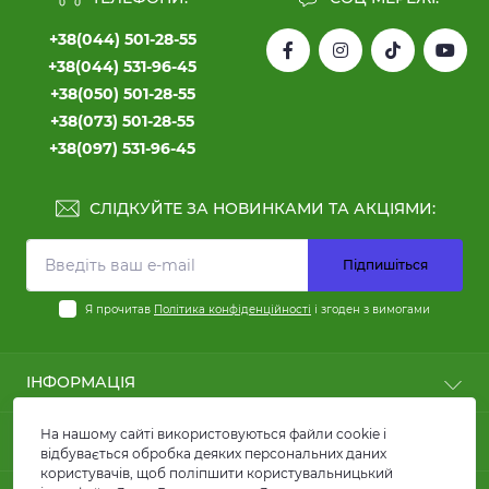
+38(044) 501-28-55
+38(044) 531-96-45
+38(050) 501-28-55
+38(073) 501-28-55
+38(097) 531-96-45
СЛІДКУЙТЕ ЗА НОВИНКАМИ ТА АКЦІЯМИ:
Підпишіться
Я прочитав
Політика конфіденційності
і згоден з вимогами
ІНФОРМАЦІЯ
Користні статті
На нашому сайті використовуються файли cookie і
ПОПУЛЯРНЕ
Оплата
відбувається обробка деяких персональних даних
користувачів, щоб поліпшити користувальницький
Доставка
Кабелі силові