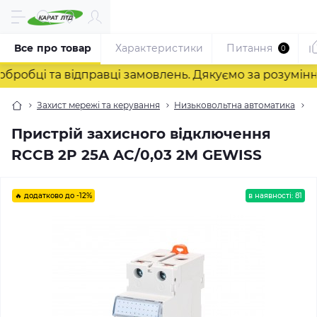
Все про товар
Характеристики
Питання
0
бці та відправці замовлень. Дякуємо за розуміння! 
Захист мережі та керування
Низьковольтна автоматика
П
Пристрій захисного відключення
RCCB 2P 25A AC/0,03 2M GEWISS
🔥 додатково до -12%
в наявності: 81