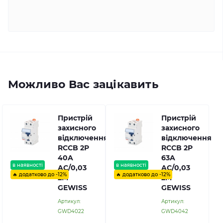
Можливо Вас зацікавить
Пристрій
Пристрій
захисного
захисного
відключення
відключення
RCCB 2P
RCCB 2P
40A
63A
в наявності
в наявності
AC/0,03
AC/0,03
🔥 додатково до -12%
🔥 додатково до -12%
2M
2M
GEWISS
GEWISS
Артикул:
Артикул:
GWD4022
GWD4042