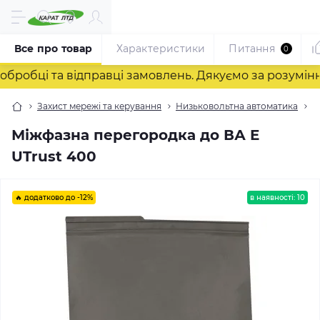
Все про товар
Характеристики
Питання
0
обці та відправці замовлень. Дякуємо за розуміння!
Захист мережі та керування
Низьковольтна автоматика
Д
Міжфазна перегородка до ВА E
UTrust 400
🔥 додатково до -12%
в наявності: 10