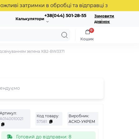
і затримки в обробці та відправці замовлень. Дякує
+38(044) 501-28-55
Замовити
Калькулятори
дзвінок
0
Кошик
ідсвічуванням зелена XB2-BW3371
ендуємо
Артикул:
Код товару:
Виробник:
A0140010021
57581
АСКО-УКРЕМ
Готовий до відправки: 8