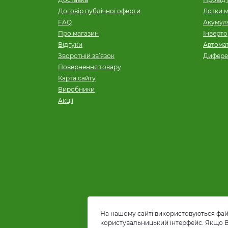
Договір публічної оферти
Лотки м
FAQ
Акумуля
Про магазин
Інверт
Відгуки
Автомат
Зворотній зв’язок
Дифере
Повернення товару
Карта сайту
Виробники
Акції
На нашому сайті використовуються файл
користувальницький інтерфейс. Якщо Ви 