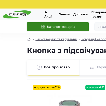
🔥
Поверне
Оплата
Доставка
Акції
товару
Каталог товарів
Захист мережі та керування
Комутаційне об
Кнопка з підсвічув
Все про товар
Хара
🔥 додатково до -12%
в наявності: 18