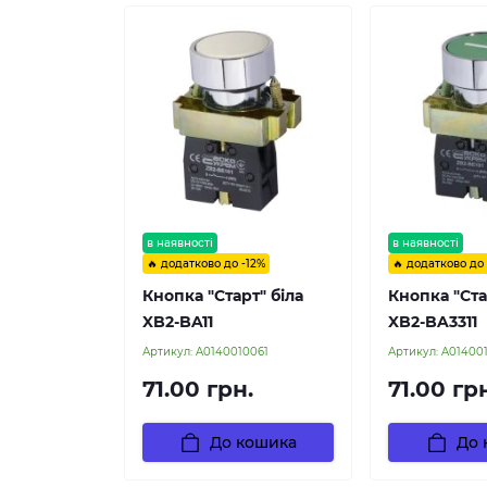
в наявності
в наявності
🔥 додатково до -12%
🔥 додатково до
Кнопка "Старт" біла
Кнопка "Ста
XB2-BA11
XB2-BA3311
Артикул:
A0140010061
Артикул:
A01400
71.00 грн.
71.00 гр
До кошика
До 