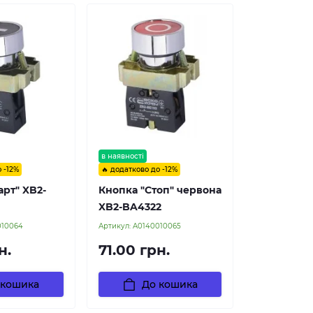
в наявності
 -12%
🔥 додатково до -12%
арт" XB2-
Кнопка "Стоп" червона
XB2-BA4322
010064
Артикул:
A0140010065
н.
71.00 грн.
 кошика
До кошика