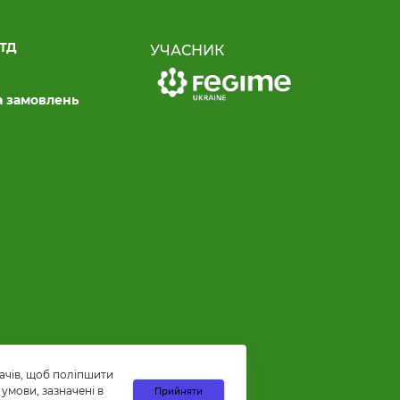
ЛТД
УЧАСНИК
а замовлень
ачів, щоб поліпшити
умови, зазначені в
Прийняти