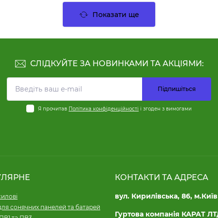
Показати ще
СЛІДКУЙТЕ ЗА НОВИНКАМИ ТА АКЦІЯМИ:
Підпишіться
Я прочитав
Політика конфіденційності
і згоден з вимогами
УЛЯРНЕ
КОНТАКТИ ТА АДРЕСА
вул. Кирилівська, 86, м.Київ
силові
для сонячних панелей та батарей
Гуртова компанія КАРАТ Л
ПВ1 та ПВ3