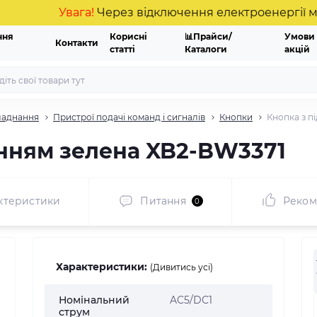
Увага!
Через відключення електроенергії можлив
ння
Корисні
📊Прайси/
Умови
Контакти
статті
Каталоги
акцій
ладнання
Пристрої подачі команд і сигналів
Кнопки
Кнопка з п
анням зелена XB2-BW3371
ктеристики
Питання
Реком
0
Характеристики:
(Дивитись усі)
Номінальний
AC5/DC1
струм