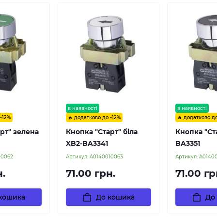
в наявності
в наявності
 -12%
🔥 додатково до -12%
🔥 додатково до
рт" зелена
Кнопка "Старт" біла
Кнопка "Ст
XB2-BA3341
BA3351
10062
Артикул:
A0140010063
Артикул:
A0140
н.
71.00 грн.
71.00 гр
кошика
До кошика
До