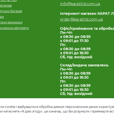
info@karatltd.com.ua
еталеві
торні батареї
Інтернент магазин КАРАТ 
ори
order@karatltd.com.ua
ичні вимикачі
нціальні автомати
Офіс/приймання та обробк
Пн–Чт:
з 08:30 до 08:59
з 09:01 до 17:30
Пт:
з 08:30 до 08:59
з 09:01 до 16:30
Сб, Нд: вихідний
Склад/видача замовлень
Пн–Чт:
з 08:30 до 08:59
з 09:01 до 16:30
Пт:
з 08:30 до 08:59
з 09:01 до 16:30
Сб, Нд: вихідний
и cookie і відбувається обробка деяких персональних даних користув
натиснете «Я даю згоду», це означає, що Ви розумієте і приймаєте всі 