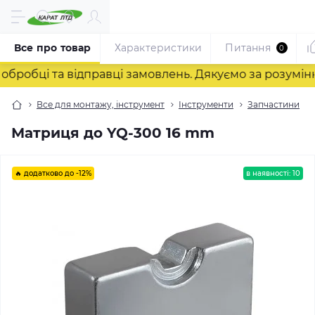
Все про товар
Характеристики
Питання
0
обці та відправці замовлень. Дякуємо за розуміння!
Все для монтажу, інструмент
Інструменти
Запчастини
Матриця до YQ-300 16 mm
🔥 додатково до -12%
в наявності: 10