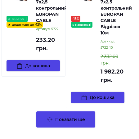
7х2,5
7х2,5
контрольний
контрольний
EUROPAN
EUROPAN
в наявності
-15%
CABLE
CABLE
🔥 додатково до -12%
в наявності
Відрізок
Артикул:
5722
10м
233.20
Артикул:
грн.
5722_10
2 332.00
грн.
До кошика
1 982.20
грн.
До кошика
Показати ще