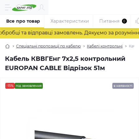
Все про товар
Характеристики
Питання
0
ці та відправці замовлень. Дякуємо за розуміння! ❤
Спеціальні пропозиції по кабелю
Кабелі контрольні
Кабе
Кабель КВВГЕнг 7х2,5 контрольний
EUROPAN CABLE Відрізок 51м
-15%
під замовлення
в наявності