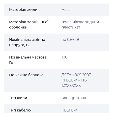
Матеріал жили
мідь
Матеріал зовнішньої
полівінілхлоридний
оболонки
пластикат
Номінальна змінна
до 0,66кВ
напруга, В
Номінальна частота,
100
Гц
Пожежна безпека
ДСТУ 4809:2007
КГВВЕнг – ПБ
12ХХХХХХХ
Тип жили
однодротова
Тип кабелю
КВВГЕнг