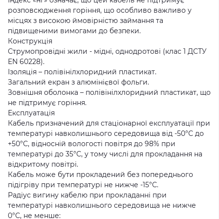
розповсюдження горіння, що особливо важливо у
місцях з високою ймовірністю займання та
підвищеними вимогами до безпеки.
Конструкція
Струмопровідні жили - мідні, однодротові (клас 1 ДСТУ
EN 60228).
Ізоляція – полівінілхлоридний пластикат.
Загальний екран з алюмінієвої фольги.
Зовнішня оболонка – полівінілхлоридний пластикат, що
не підтримує горіння.
Експлуатація
Кабель призначений для стаціонарної експлуатації при
температурі навколишнього середовища від -50°С до
+50°С, відносній вологості повітря до 98% при
температурі до 35°С, у тому числі для прокладання на
відкритому повітрі.
Кабель може бути прокладений без попереднього
підігріву при температурі не нижче -15°С.
Радіус вигину кабелю при прокладанні при
температурі навколишнього середовища не нижче
0°С, не менше: