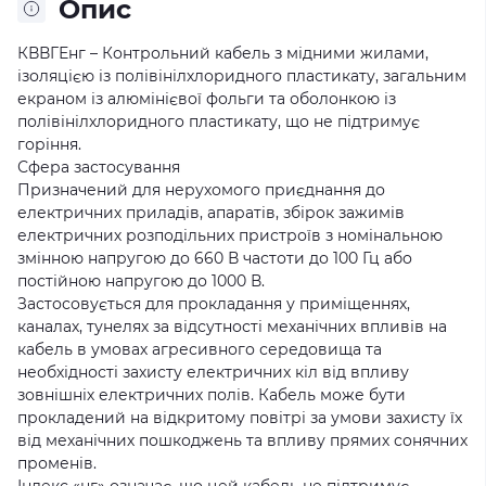
Опис
КВВГЕнг – Контрольний кабель з мідними жилами,
ізоляцією із полівінілхлоридного пластикату, загальним
екраном із алюмінієвої фольги та оболонкою із
полівінілхлоридного пластикату, що не підтримує
горіння.
Сфера застосування
Призначений для нерухомого приєднання до
електричних приладів, апаратів, збірок зажимів
електричних розподільних пристроїв з номінальною
змінною напругою до 660 В частоти до 100 Гц або
постійною напругою до 1000 В.
Застосовується для прокладання у приміщеннях,
каналах, тунелях за відсутності механічних впливів на
кабель в умовах агресивного середовища та
необхідності захисту електричних кіл від впливу
зовнішніх електричних полів. Кабель може бути
прокладений на відкритому повітрі за умови захисту їх
від механічних пошкоджень та впливу прямих сонячних
променів.
Індекс «нг» означає, що цей кабель не підтримує