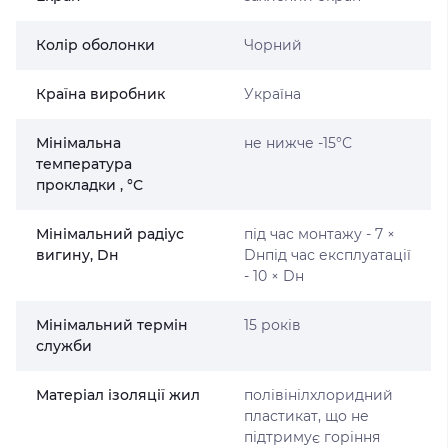
Колір оболонки
Чорний
Країна виробник
Україна
Мінімальна
не нижче -15°С
температура
прокладки , °С
Мінімальний радіус
під час монтажу - 7 ×
вигину, Dн
Dнпід час експлуатації
- 10 × Dн
Мінімальний термін
15 років
служби
Матеріал ізоляції жил
полівінілхлоридний
пластикат, що не
підтримує горіння