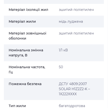
Матеріал ізоляції жил
зшитий поліетилен
Матеріал жили
мідь луджена
Матеріал зовнішньої
зшитий поліетилен
оболонки
Номінальна змінна
1/1 кВ
напруга, В
Номінальна частота,
50
Гц
Пожежна безпека
ДСТУ 4809:2007
SOLAR H1Z2Z2-K –
1Х222ХХХХ
Тип жили
багатодротова