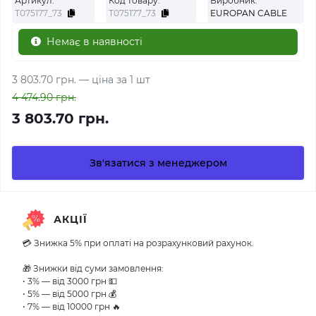
Артикул:
Код товару:
Виробник:
Т075177_73
Т075177_73
EUROPAN CABLE
Немає в наявності
3 803.70 грн.
— ціна за 1 шт
4 474.90 грн.
3 803.70 грн.
Зв'язатися з менеджером
АКЦІЇ
💳 Знижка 5% при оплаті на розрахунковий рахунок.
🎁 Знижки від суми замовлення:
• 3% — від 3000 грн 💵
• 5% — від 5000 грн 💰
• 7% — від 10000 грн 🔥