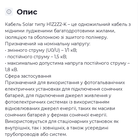
Опис
Кабель Solar типу H1Z2Z2-K – це одножильний кабель з
мідними лудженими багатодротовими жилами,
ізоляцією та оболонкою зі зшитого полімеру.
Призначений на номінальну напругу:
• змінного струму (U0/U) – 1/1 кВ;
• постійного струму – 1,5 кВ;
• максимально допустима напруга постійного струму –
1,8 кВ.
Сфера застосування
Призначений для використання у фотогальванічних
електричних установках для підключення сонячних
батарей, для підключення джерел живлення у
фотоелектричних системах із використанням
відновлюваних джерел енергії, таких як масиви
сонячних батарей у фермах сонячної енергії.
Використовується для стаціонарних установок як
внутрішніх, так і зовнішніх, а також усередині
трубопроводів або систем.