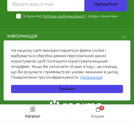
Підпишіться
Я прочитав
Політика конфіденційності
і згоден з вимогами
ІНФОРМАЦІЯ
Користні статті
На нашому сайті використовуються файли cookie і
ПОПУЛЯРНЕ
Оплата
відбувається обробка деяких персональних даних
користувачів, щоб поліпшити користувальницький
Доставка
Кабелі силові
інтерфейс. Якщо Ви натиснете «Я даю згоду», це означає,
КОНТАКТИ ТА АДРЕСА
Договір публічної оферти
Кабелі для сонячних панелей та батарей
що Ви розумієте і приймаєте всі умови, зазначені в цьому
FAQ
Повідомленні про конфіденційність.
Детальніше
Провід ПВ1 та ПВ3
вул. Кирилівська, 86, м.Київ
Про магазин
МЕСЕНДЖЕРИ
Лотки металеві
Прийняти
Гуртова компанія КАРАТ ЛТД
Відгуки
Акумуляторні батареї
Telegram
info@karatltd.com.ua
Зворотній зв’язок
Інвертори
Повернення товару
Viber
УЧАСНИК
Автоматичні вимикачі
0
Інтернент магазин КАРАТ ЛТД
Карта сайту
Диференціальні автомати
order@karatltd.com.ua
Каталог
Кошик
Виробники
Офіс/приймання та обробка замовлень
Гуртова компанія КАРАТ ЛТД © 2026
Акції
Каталог
Пн–Чт: