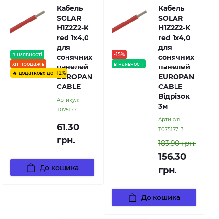
Кабель
Кабель
SOLAR
SOLAR
H1Z2Z2-K
H1Z2Z2-K
red 1х4,0
red 1х4,0
для
для
в наявності
-15%
сонячних
сонячних
хіт продажів
в наявності
панелей
панелей
🔥 додатково до -12%
EUROPAN
EUROPAN
CABLE
CABLE
Відрізок
Артикул:
3м
Т075177
Артикул:
61.30
Т075177_3
грн.
183.90 грн.
156.30
До кошика
грн.
До кошика