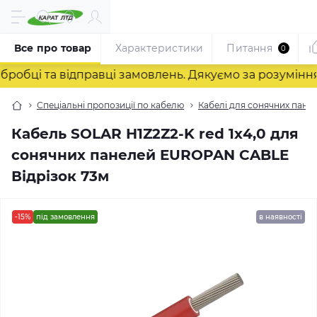
Все про товар
Характеристики
Питання
0
і та відправці замовлень. Дякуємо за розуміння! ❤️
Спеціальні пропозиції по кабелю
Кабелі для сонячних панел
Кабель SOLAR H1Z2Z2-K red 1х4,0 для
сонячних панелей EUROPAN CABLE
Відрізок 73м
-15%
під замовлення
в наявності