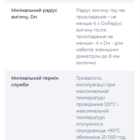
Мінімальний радіус
Радіус вигину під час
вигину, Dн
прокладання – не
менше 6 х DнРадіус
вигину після
прокладання не
менше:- 4 х Dн – для
кабелів зовнішнім
діаметром до 8 мм
включно
Мінімальний термін
Тривалість
служби
експлуатації при
максимальній
температурі
провідника 120°C і
максимальній
температурі
оточуючого
середовища +90°C
обмежена 20 000 год.