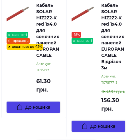
Кабель
Кабель
SOLAR
SOLAR
H1Z2Z2-K
H1Z2Z2-K
red 1х4,0
red 1х4,0
для
для
в наявності
-15%
сонячних
сонячних
хіт продажів
в наявності
панелей
панелей
🔥 додатково до -12%
EUROPAN
EUROPAN
CABLE
CABLE
Відрізок
Артикул:
3м
Т075177
Артикул:
61.30
Т075177_3
грн.
183.90 грн.
156.30
До кошика
грн.
До кошика