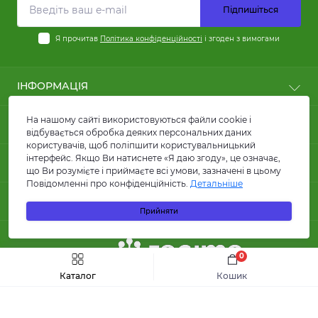
Підпишіться
Я прочитав
Політика конфіденційності
і згоден з вимогами
ІНФОРМАЦІЯ
Користні статті
На нашому сайті використовуються файли cookie і
ПОПУЛЯРНЕ
Оплата
відбувається обробка деяких персональних даних
користувачів, щоб поліпшити користувальницький
Доставка
Кабелі силові
інтерфейс. Якщо Ви натиснете «Я даю згоду», це означає,
КОНТАКТИ ТА АДРЕСА
Договір публічної оферти
Кабелі для сонячних панелей та батарей
що Ви розумієте і приймаєте всі умови, зазначені в цьому
FAQ
Повідомленні про конфіденційність.
Детальніше
Провід ПВ1 та ПВ3
вул. Кирилівська, 86, м.Київ
Про магазин
МЕСЕНДЖЕРИ
Лотки металеві
Прийняти
Гуртова компанія КАРАТ ЛТД
Відгуки
Акумуляторні батареї
Telegram
info@karatltd.com.ua
Зворотній зв’язок
Інвертори
Повернення товару
Viber
УЧАСНИК
Автоматичні вимикачі
0
Інтернент магазин КАРАТ ЛТД
Карта сайту
Диференціальні автомати
order@karatltd.com.ua
Каталог
Кошик
Виробники
Офіс/приймання та обробка замовлень
Гуртова компанія КАРАТ ЛТД © 2026
Акції
Каталог
Пн–Чт: