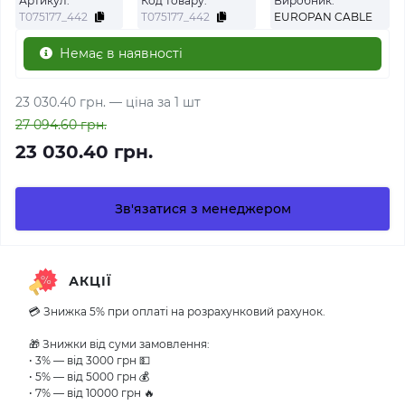
Артикул:
Код товару:
Виробник:
Т075177_442
Т075177_442
EUROPAN CABLE
Немає в наявності
23 030.40 грн.
— ціна за 1 шт
27 094.60 грн.
23 030.40 грн.
Зв'язатися з менеджером
АКЦІЇ
💳 Знижка 5% при оплаті на розрахунковий рахунок.
🎁 Знижки від суми замовлення:
• 3% — від 3000 грн 💵
• 5% — від 5000 грн 💰
• 7% — від 10000 грн 🔥