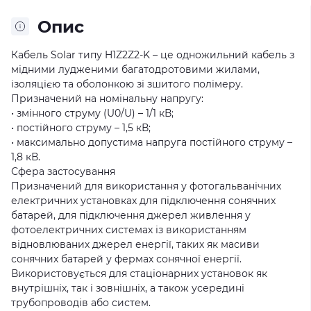
Опис
Кабель Solar типу H1Z2Z2-K – це одножильний кабель з
мідними лудженими багатодротовими жилами,
ізоляцією та оболонкою зі зшитого полімеру.
Призначений на номінальну напругу:
• змінного струму (U0/U) – 1/1 кВ;
• постійного струму – 1,5 кВ;
• максимально допустима напруга постійного струму –
1,8 кВ.
Сфера застосування
Призначений для використання у фотогальванічних
електричних установках для підключення сонячних
батарей, для підключення джерел живлення у
фотоелектричних системах із використанням
відновлюваних джерел енергії, таких як масиви
сонячних батарей у фермах сонячної енергії.
Використовується для стаціонарних установок як
внутрішніх, так і зовнішніх, а також усередині
трубопроводів або систем.