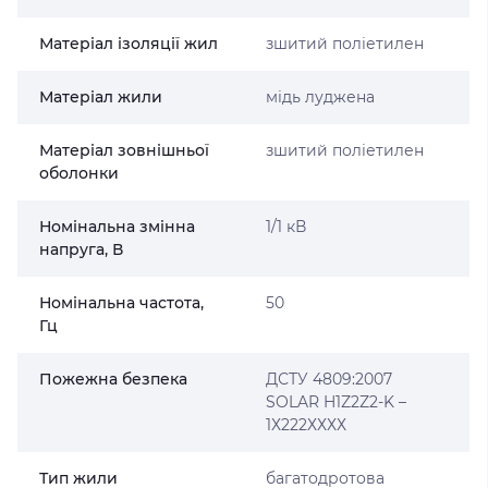
Матеріал ізоляції жил
зшитий поліетилен
Матеріал жили
мідь луджена
Матеріал зовнішньої
зшитий поліетилен
оболонки
Номінальна змінна
1/1 кВ
напруга, В
Номінальна частота,
50
Гц
Пожежна безпека
ДСТУ 4809:2007
SOLAR H1Z2Z2-K –
1Х222ХХХХ
Тип жили
багатодротова