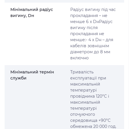
Мінімальний радіус
Радіус вигину під час
вигину, Dн
прокладання – не
менше 6 х DнРадіус
вигину після
прокладання не
менше:- 4 х Dн – для
кабелів зовнішнім
діаметром до 8 мм
включно
Мінімальний термін
Тривалість
служби
експлуатації при
максимальній
температурі
провідника 120°C і
максимальній
температурі
оточуючого
середовища +90°C
обмежена 20 000 год.