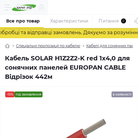
Все про товар
Характеристики
Питання
0
ці та відправці замовлень. Дякуємо за розуміння! ❤
Спеціальні пропозиції по кабелю
Кабелі для сонячних панел
Кабель SOLAR H1Z2Z2-K red 1х4,0 для
сонячних панелей EUROPAN CABLE
Відрізок 442м
-15%
під замовлення
в наявності