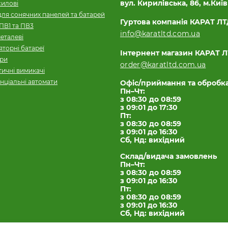
вул. Кирилівська, 86, м.Київ
силові
для сонячних панелей та батарей
Гуртова компанія КАРАТ Л
ПВ1 та ПВ3
info@karatltd.com.ua
еталеві
торні батареї
Інтернент магазин КАРАТ 
ори
order@karatltd.com.ua
ичні вимикачі
нціальні автомати
Офіс/приймання та обробк
Пн–Чт:
з 08:30 до 08:59
з 09:01 до 17:30
Пт:
з 08:30 до 08:59
з 09:01 до 16:30
Сб, Нд: вихідний
Склад/видача замовлень
Пн–Чт:
з 08:30 до 08:59
з 09:01 до 16:30
Пт:
з 08:30 до 08:59
з 09:01 до 16:30
Сб, Нд: вихідний