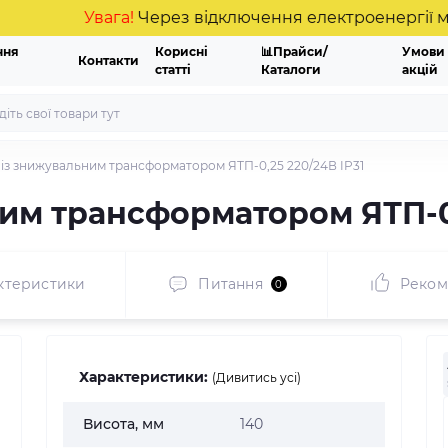
Увага!
Через відключення електроенергії можлив
ння
Корисні
📊Прайси/
Умови
Контакти
статті
Каталоги
акцій
із знижувальним трансформатором ЯТП-0,25 220/24В IP31
им трансформатором ЯТП-0,
ктеристики
Питання
Реком
0
Характеристики:
(Дивитись усі)
Висота, мм
140