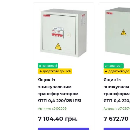
в наявності
в наявності
🔥 додатково до -12%
🔥 додатково до
Ящик із
Ящик із
знижувальним
знижуваль
трансформатором
трансформ
ЯТП-0,4 220/12В IP31
ЯТП-0,4 220
Артикул:
s0102009
Артикул:
s010201
7 104.40 грн.
7 672.70