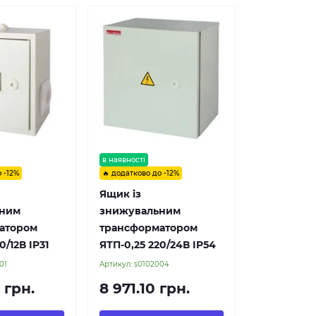
в наявності
 -12%
🔥 додатково до -12%
Ящик із
ьним
знижувальним
атором
трансформатором
0/12В IP31
ЯТП-0,25 220/24В IP54
01
Артикул:
s0102004
 грн.
8 971.10 грн.