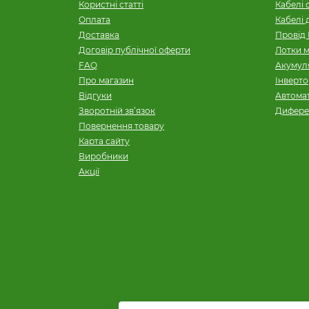
Користні статті
Кабелі 
Оплата
Кабелі 
Доставка
Провід 
Договір публічної оферти
Лотки м
FAQ
Акумуля
Про магазин
Інверт
Відгуки
Автомат
Зворотній зв’язок
Дифере
Повернення товару
Карта сайту
Виробники
Акції