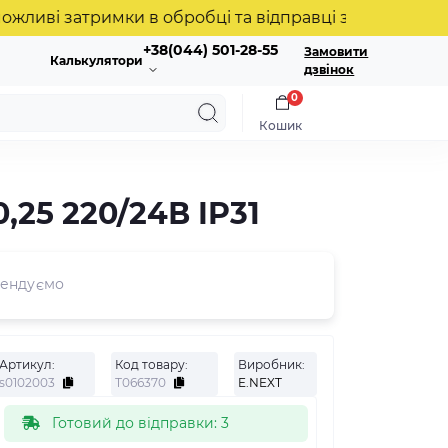
і затримки в обробці та відправці замовлень. Дякує
+38(044) 501-28-55
Замовити
Калькулятори
дзвінок
0
Кошик
25 220/24В IP31
ендуємо
Артикул:
Код товару:
Виробник:
s0102003
Т066370
E.NEXT
Готовий до відправки: 3