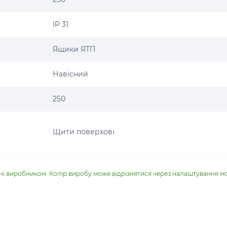
IP 31
Ящики ЯТП
Навісний
250
Щити поверхові
ені виробником. Колір виробу може відрізнятися через налаштування м