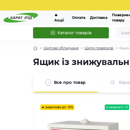
🔥
Поверне
Оплата
Доставка
Акції
товару
Каталог товарів
Щитове обладнаня
Щити поверхові
Ящик 
Ящик із знижувальн
Все про товар
Хара
🔥 додатково до -12%
в наявності: 15