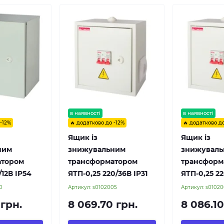
в наявності
в наявності
 -12%
🔥 додатково до -12%
🔥 додатково до
Ящик із
Ящик із
ним
знижувальним
знижувал
атором
трансформатором
трансформ
/12В IP54
ЯТП-0,25 220/36В IP31
ЯТП-0,25 22
0
Артикул:
s0102005
Артикул:
s01020
 грн.
8 069.70 грн.
8 086.10