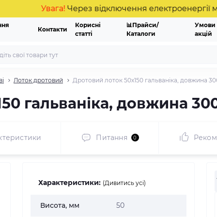
Увага!
Через відключення електроенергії можлив
ння
Корисні
📊Прайси/
Умови
Контакти
статті
Каталоги
акцій
ві
Лоток дротовий
Дротовий лоток 50х150 гальваніка, довжина 30
50 гальваніка, довжина 300
ктеристики
Питання
Реком
0
Характеристики:
(Дивитись усі)
Висота, мм
50