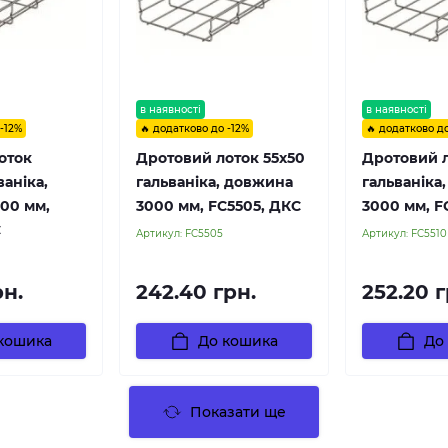
в наявності
в наявності
 -12%
🔥 додатково до -12%
🔥 додатково до
оток
Дротовий лоток 55х50
Дротовий л
ваніка,
гальваніка, довжина
гальваніка
00 мм,
3000 мм, FC5505, ДКС
3000 мм, F
С
Артикул:
FC5505
Артикул:
FC5510
рн.
242.40 грн.
252.20 г
кошика
До кошика
До
Показати ще