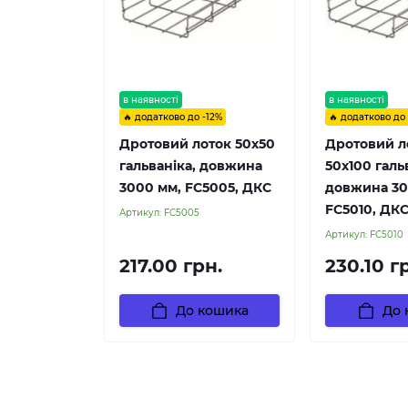
в наявності
в наявності
🔥 додатково до -12%
🔥 додатково до
Дротовий лоток 50х50
Дротовий л
гальваніка, довжина
50х100 галь
3000 мм, FC5005, ДКС
довжина 30
FC5010, ДК
Артикул:
FC5005
Артикул:
FC5010
217.00 грн.
230.10 г
До кошика
До 