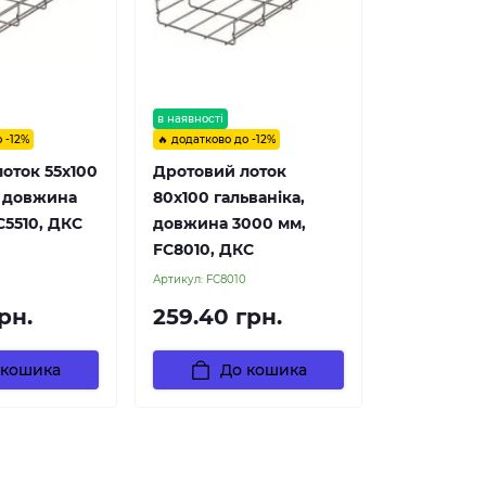
в наявності
 -12%
🔥 додатково до -12%
оток 55х100
Дротовий лоток
, довжина
80х100 гальваніка,
C5510, ДКС
довжина 3000 мм,
FC8010, ДКС
Артикул:
FC8010
рн.
259.40 грн.
 кошика
До кошика