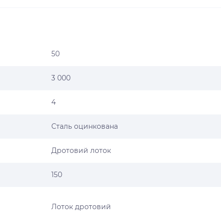
50
3 000
4
Сталь оцинкована
Дротовий лоток
150
Лоток дротовий