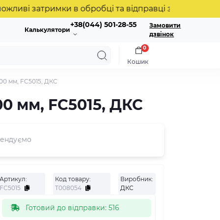
і затримки в обробці та відправці замовлень. Дякує
+38(044) 501-28-55
Замовити
Калькулятори
дзвінок
0
Кошик
00 мм, FC5015, ДКС
0 мм, FC5015, ДКС
ендуємо
Артикул:
Код товару:
Виробник:
FC5015
Т008054
ДКС
Готовий до відправки: 516