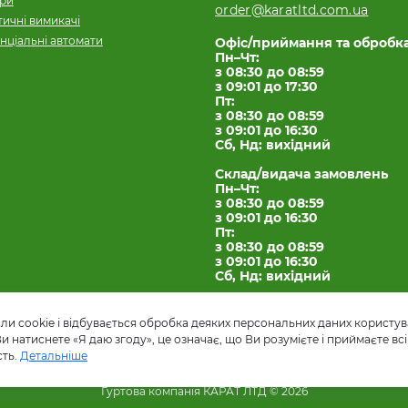
ори
order@karatltd.com.ua
ичні вимикачі
нціальні автомати
Офіс/приймання та обробк
Пн–Чт:
з 08:30 до 08:59
з 09:01 до 17:30
Пт:
з 08:30 до 08:59
з 09:01 до 16:30
Сб, Нд: вихідний
Склад/видача замовлень
Пн–Чт:
з 08:30 до 08:59
з 09:01 до 16:30
Пт:
з 08:30 до 08:59
з 09:01 до 16:30
Сб, Нд: вихідний
и cookie і відбувається обробка деяких персональних даних користув
натиснете «Я даю згоду», це означає, що Ви розумієте і приймаєте всі 
сть.
Детальніше
Гуртова компанія КАРАТ ЛТД © 2026