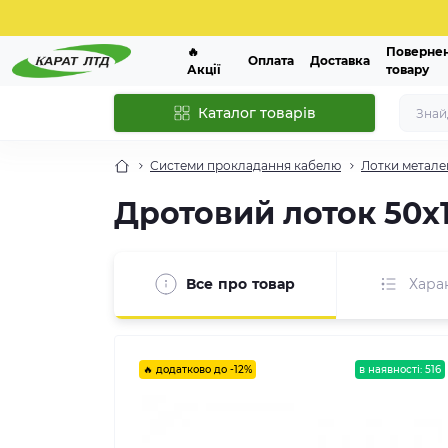
🔥
Поверне
Оплата
Доставка
Акції
товару
Каталог товарів
Системи прокладання кабелю
Лотки метале
Дротовий лоток 50х1
Все про товар
Хара
🔥 додатково до -12%
в наявності: 516