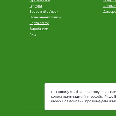
Про магазин
Інверт
Відгуки
Автомат
Зворотній зв’язок
Дифере
Повернення товару
Карта сайту
Виробники
Акції
На нашому сайті використовуються файл
користувальницький інтерфейс. Якщо Ви 
цьому Повідомленні про конфіденційні