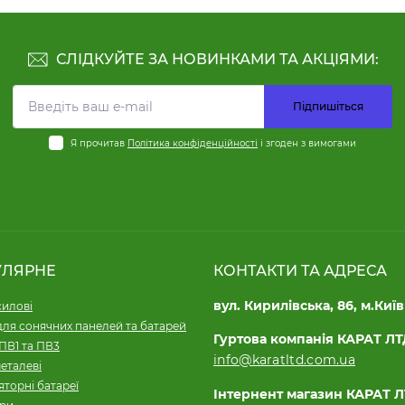
СЛІДКУЙТЕ ЗА НОВИНКАМИ ТА АКЦІЯМИ:
Підпишіться
Я прочитав
Політика конфіденційності
і згоден з вимогами
УЛЯРНЕ
КОНТАКТИ ТА АДРЕСА
вул. Кирилівська, 86, м.Київ
силові
для сонячних панелей та батарей
Гуртова компанія КАРАТ Л
ПВ1 та ПВ3
info@karatltd.com.ua
еталеві
торні батареї
Інтернент магазин КАРАТ 