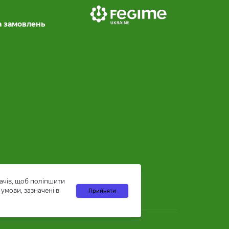
а замовлень
ачів, щоб поліпшити
умови, зазначені в
Прийняти