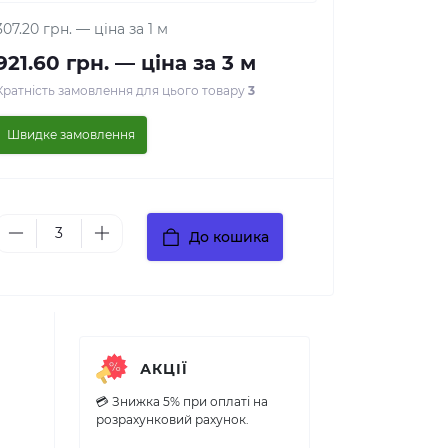
307.20 грн.
— ціна за 1 м
921.60 грн.
— ціна за 3 м
Кратність замовлення для цього товару
3
Швидке замовлення
До кошика
АКЦІЇ
💳 Знижка 5% при оплаті на
розрахунковий рахунок.