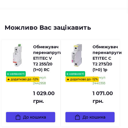
Можливо Вас зацікавить
Обмежувач
Обмежувач
перенапруги
перенапруги
ETITEC V
ETITEC C
T2 255/20
T2 275/20
(1+0) RC
(1+0) 1p
в наявності
в наявності
Артикул:
Артикул:
🔥 додатково до -12%
🔥 додатково до -12%
2442958
2440393
1 029.00
1 071.00
грн.
грн.
До кошика
До кошика