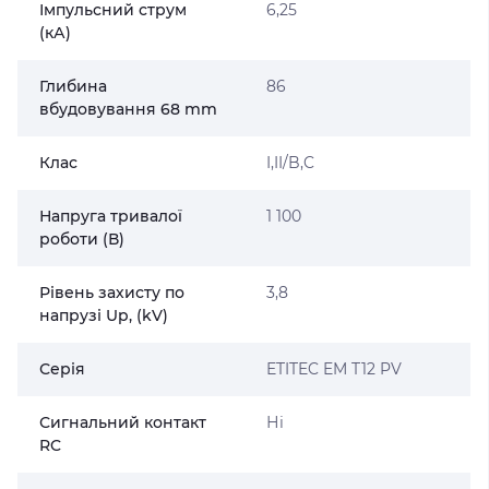
Імпульсний струм
6,25
(кА)
Глибина
86
вбудовування 68 mm
Клас
I,II/B,C
Напруга тривалої
1 100
роботи (В)
Рівень захисту по
3,8
напрузі Up, (kV)
Серія
ETITEC EM T12 PV
Сигнальний контакт
Ні
RC