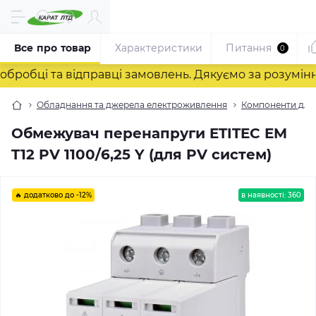
Все про товар
Характеристики
Питання
0
обці та відправці замовлень. Дякуємо за розуміння!
Обладнання та джерела електроживлення
Компоненти для 
Обмежувач перенапруги ETITEC EM
T12 PV 1100/6,25 Y (для PV систем)
🔥 додатково до -12%
в наявності: 360