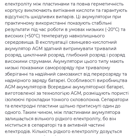
електроліту між пластинами та повна герметичність
корпусу виключають витікання кислоти та гарантують
відсутність шкідливих випарів. Ці акумулятори при
практичному використанні показують стабільні
результати під час роботи в умовах низьких (-20°С) та
високих (+50°С) температур навколишнього
середовища. В експлуатації свинцево-кислотний
акумулятор AGM здатний витримувати тривалий
розряд, циклічний розряд, глибокий розряд і розряд
високими струмами. Акумулятори цього типу мають
низькі показники саморозряду при тривалому
зберіганні та надійний самозахист від перерозряду та
надмірного заряду батареї. Особливості виробництва
AGM акумуляторів Всередині акумуляторної батареї,
виготовленої за технологією AGM, розміщують пористі
ізолюючі прокладки тонкого скловолокна. Сепаратори
та електродні пластини щільно притиснуті один до
одного. Таким чином, між пластинами акумулятора
залишається вільного рідкого електроліту, бо він
міститься в сепараторі та в активній частині
електродів. Кількість рідкого електроліту дозується