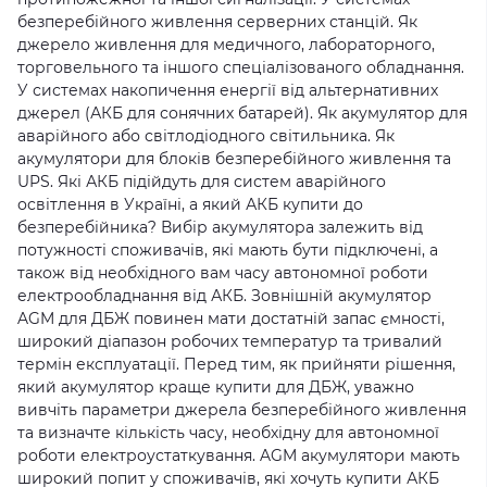
безперебійного живлення серверних станцій. Як
джерело живлення для медичного, лабораторного,
торговельного та іншого спеціалізованого обладнання.
У системах накопичення енергії від альтернативних
джерел (АКБ для сонячних батарей). Як акумулятор для
аварійного або світлодіодного світильника. Як
акумулятори для блоків безперебійного живлення та
UPS. Які АКБ підійдуть для систем аварійного
освітлення в Україні, а який АКБ купити до
безперебійника? Вибір акумулятора залежить від
потужності споживачів, які мають бути підключені, а
також від необхідного вам часу автономної роботи
електрообладнання від АКБ. Зовнішній акумулятор
AGM для ДБЖ повинен мати достатній запас ємності,
широкий діапазон робочих температур та тривалий
термін експлуатації. Перед тим, як прийняти рішення,
який акумулятор краще купити для ДБЖ, уважно
вивчіть параметри джерела безперебійного живлення
та визначте кількість часу, необхідну для автономної
роботи електроустаткування. AGM акумулятори мають
широкий попит у споживачів, які хочуть купити АКБ