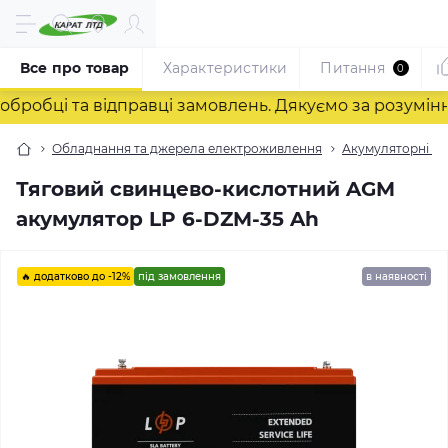
Все про товар
Характеристики
Питання
0
ці та відправці замовлень. Дякуємо за розуміння! ❤
Обладнання та джерела електроживлення
Акумуляторні ба
Тяговий свинцево-кислотний AGM
акумулятор LP 6-DZM-35 Ah
🔥 додатково до -12%
під замовлення
в наявності