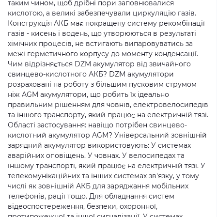
таким чином, щоб дрібні пори заповнювалися
кислотою, а великі забезпечували циркуляцію газів.
Конструкція АКБ має покращену систему рекомбінації
газів - кисень і водень, що утворюються в результаті
хімічних процесів, не встигають випаровуватись за
межі герметичного корпусу до моменту конденсації.
Чим відрізняється DZM акумулятор від звичайного
свинцево-кислотного АКБ? DZM акумулятори
розраховані на роботу з більшим пусковим струмом
ніж AGM акумулятори, що робить їх ідеально
правильним рішенням для човнів, електровелосипедів
та іншого транспорту, який працює на електричній тязі.
Області застосування: навіщо потрібен свинцево-
кислотний акумулятор AGM? Універсальний зовнішній
зарядний акумулятор використовують: У системах
аварійних оповіщень. У човнах. У велосипедах та
іншому транспорті, який працює на електричній тязі. У
телекомунікаційних та інших системах зв'язку, у тому
числі як зовнішній АКБ для заряджання мобільних
телефонів, рації тощо. Для обладнання систем
відеоспостереження, безпеки, охоронної,
протипожежної та іншої сигналізації. У системах