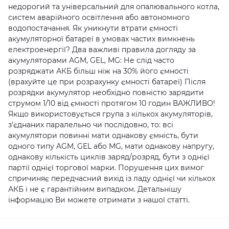
недорогий та універсальний для опалювального котла,
систем аварійного освітлення або автономного
водопостачання. Як уникнути втрати ємності
акумуляторної батареї в умовах частих вимкнень
електроенергії? Два важливі правила догляду за
акумуляторами AGM, GEL, MG: Не слід часто
розряджати АКБ більш ніж на 30% його ємності
(врахуйте це при розрахунку ємності батареї) Після
розрядки акумулятор необхідно повністю зарядити
струмом 1/10 від ємності протягом 10 годин ВАЖЛИВО!
Якщо використовується група з кількох акумуляторів,
з'єднаних паралельно чи послідовно, то: всі
акумулятори повинні мати однакову ємність, бути
одного типу AGM, GEL або MG, мати однакову напругу,
однакову кількість циклів заряд/розряд, бути з однієї
партії однієї торгової марки. Порушення цих вимог
спричиняє передчасний вихід із ладу однієї чи кількох
АКБ і не є гарантійним випадком. Детальнішу
інформацію Ви можете отримати з нашої статті.