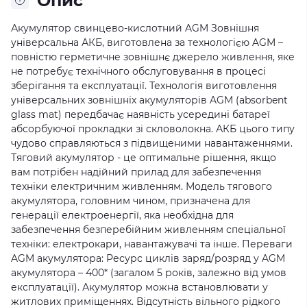
Опис
Акумулятор свинцево-кислотний AGM Зовнішня
універсальна АКБ, виготовлена за технологією AGM –
повністю герметичне зовнішнє джерело живлення, яке
не потребує технічного обслуговування в процесі
зберігання та експлуатації. Технологія виготовлення
універсальних зовнішніх акумуляторів AGM (absorbent
glass mat) передбачає наявність усередині батареї
абсорбуючої прокладки зі скловолокна. АКБ цього типу
чудово справляються з підвищеними навантаженнями.
Тяговий акумулятор - це оптимальне рішення, якщо
вам потрібен надійний прилад для забезпечення
техніки електричним живленням. Модель тягового
акумулятора, головним чином, призначена для
генерації електроенергії, яка необхідна для
забезпечення безперебійним живленням спеціальної
техніки: електрокари, навантажувачі та інше. Переваги
AGM акумулятора: Ресурс циклів заряд/розряд у AGM
акумулятора – 400* (загалом 5 років, залежно від умов
експлуатації). Акумулятор можна встановлювати у
житлових приміщеннях. Відсутність вільного рідкого