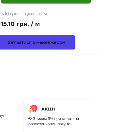
115.10 грн.
— ціна за 1 м
115.10 грн.
/ м
Зв'язатися з менеджером
АКЦІЇ
мує
💳 Знижка 5% при оплаті на
розрахунковий рахунок.