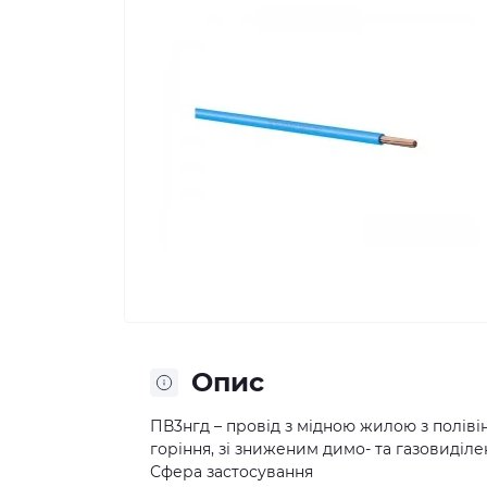
Опис
ПВ3нгд – провід з мідною жилою з поліві
горіння, зі зниженим димо- та газовиділе
Сфера застосування