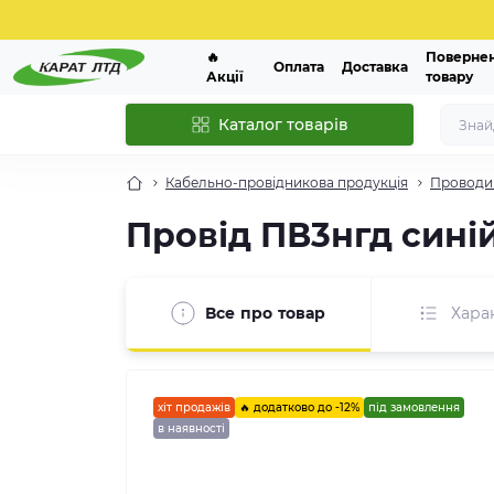
🔥
Поверне
Оплата
Доставка
Акції
товару
Каталог товарів
Кабельно-провідникова продукція
Проводи 
Провід ПВ3нгд сині
Все про товар
Хара
хіт продажів
🔥 додатково до -12%
під замовлення
в наявності