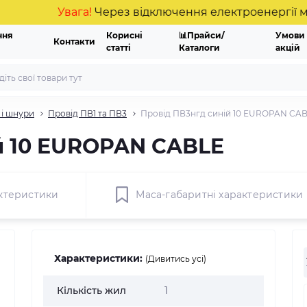
Увага!
Через відключення електроенергії можливі
ння
Корисні
📊Прайси/
Умови
Контакти
статті
Каталоги
акцій
і шнури
Провід ПВ1 та ПВ3
Провід ПВ3нгд синій 10 EUROPAN CA
й 10 EUROPAN CABLE
ктеристики
Маса-габаритні характеристики
Характеристики:
(Дивитись усі)
Кількість жил
1