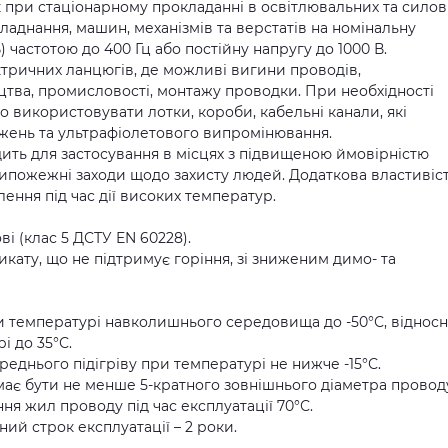
при стаціонарному прокладанні в освітлювальних та силов
аднання, машин, механізмів та верстатів на номінальну
) частотою до 400 Гц або постійну напругу до 1000 В.
ктричних ланцюгів, де можливі вигини проводів,
цтва, промисловості, монтажу проводки. При необхідності
 використовувати лотки, короби, кабельні канали, які
жень та ультрафіолетового випромінювання.
дить для застосування в місцях з підвищеною ймовірністю
отипожежні заходи щодо захисту людей. Додаткова властивіс
ення під час дії високих температур.
ві (клас 5 ДСТУ EN 60228).
икату, що не підтримує горіння, зі зниженим димо- та
и температурі навколишнього середовища до -50°С, відносн
і до 35°С.
днього підігріву при температурі не нижче -15°С.
має бути не менше 5-кратного зовнішнього діаметра провод
я жил проводу під час експлуатації 70°С.
ний строк експлуатації – 2 роки.