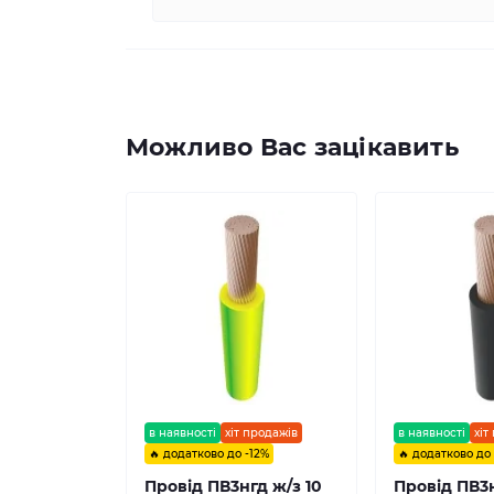
Можливо Вас зацікавить
в наявності
хіт продажів
в наявності
хіт
🔥 додатково до -12%
🔥 додатково до
Провід ПВ3нгд ж/з 10
Провід ПВ3