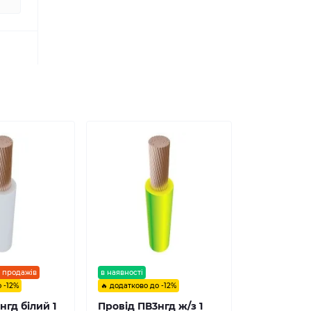
т продажів
в наявності
 -12%
🔥 додатково до -12%
нгд білий 1
Провід ПВ3нгд ж/з 1