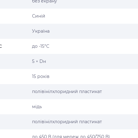
без екрану
Синій
Україна
С
до -15°С
5 × Dн
15 років
полівінілхлоридний пластикат
мідь
полівінілхлоридний пластикат
до 450 В (для мереж до 450/750 В)