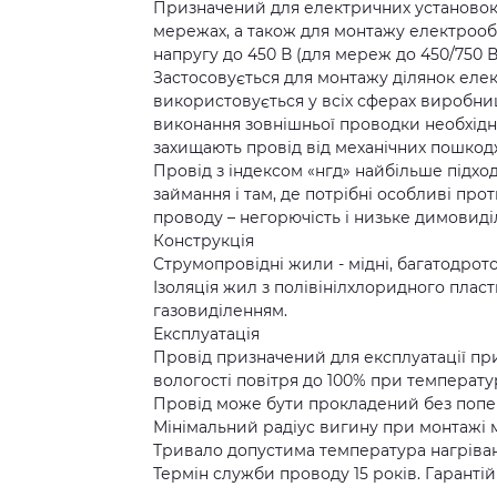
Призначений для електричних установок 
мережах, а також для монтажу електрообл
напругу до 450 В (для мереж до 450/750 В
Застосовується для монтажу ділянок еле
використовується у всіх сферах виробни
виконання зовнішньої проводки необхідно
захищають провід від механічних пошкод
Провід з індексом «нгд» найбільше підхо
займання і там, де потрібні особливі пр
проводу – негорючість і низьке димовиділ
Конструкція
Струмопровідні жили - мідні, багатодрото
Ізоляція жил з полівінілхлоридного пласт
газовиділенням.
Експлуатація
Провід призначений для експлуатації пр
вологості повітря до 100% при температур
Провід може бути прокладений без попере
Мінімальний радіус вигину при монтажі 
Тривало допустима температура нагріванн
Термін служби проводу 15 років. Гарантій