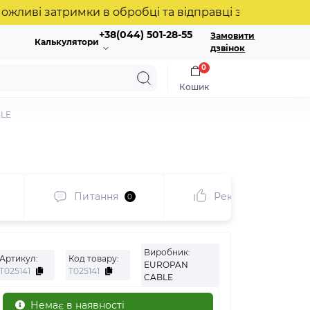
 затримки в обробці та відправці замовлень. Дякуєм
+38(044) 501-28-55
Замовити
Калькулятори
дзвінок
0
Кошик
BLE
Питання
Рекомендуємо
0
Виробник:
Артикул:
Код товару:
EUROPAN
Т025141
Т025141
CABLE
Немає в наявності