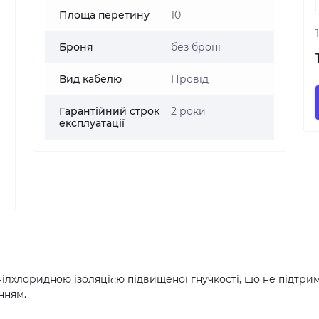
Площа перетину
10
Броня
без броні
Вид кабелю
Провід
Гарантійний строк
2 роки
експлуатації
нілхлоридною ізоляцією підвищеної гнучкості, що не підтри
нням.