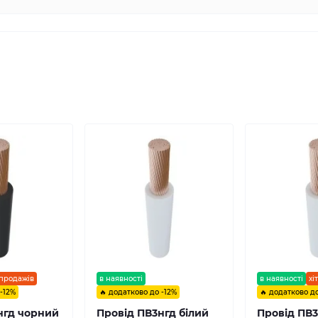
 продажів
в наявності
в наявності
хі
 -12%
🔥 додатково до -12%
🔥 додатково до
нгд чорний
Провід ПВ3нгд білий
Провід ПВ3