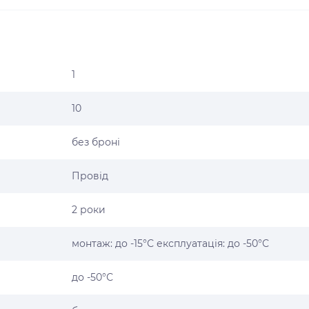
1
10
без броні
Провід
2 роки
монтаж: до -15°С експлуатація: до -50°С
до -50°С