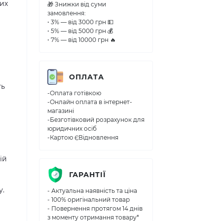
их
🎁 Знижки від суми
замовлення:
• 3% — від 3000 грн 💵
• 5% — від 5000 грн 💰
• 7% — від 10000 грн 🔥
ОПЛАТА
ть
-Оплата готівкою
-Онлайн оплата в інтернет-
магазині
-Безготівковий розрахунок для
юридичних осіб
-Картою ЄВідновлення
ій
ГАРАНТІЇ
у.
- Актуальна наявність та ціна
- 100% оригінальний товар
- Повернення протягом 14 днів
з моменту отримання товару*