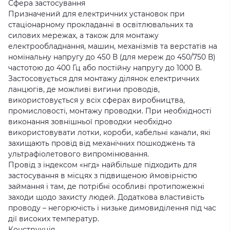
Сфера застосування
Призначений для електричних установок при
стаціонарному прокладанні в освітлювальних та
силових мережах, а також для монтажу
електрообладнання, машин, механізмів та верстатів на
номінальну напругу до 450 В (для мереж до 450/750 В)
частотою до 400 Гц або постійну напругу до 1000 В.
Застосовується для монтажу ділянок електричних
ланцюгів, де можливі вигини проводів,
використовується у всіх сферах виробництва,
промисловості, монтажу проводки. При необхідності
виконання зовнішньої проводки необхідно
використовувати лотки, короби, кабельні канали, які
захищають провід від механічних пошкоджень та
ультрафіолетового випромінювання.
Провід з індексом «нгд» найбільше підходить для
застосування в місцях з підвищеною ймовірністю
займання і там, де потрібні особливі протипожежні
заходи щодо захисту людей. Додаткова властивість
проводу – негорючість і низьке димовиділення під час
дії високих температур.
Конструкція