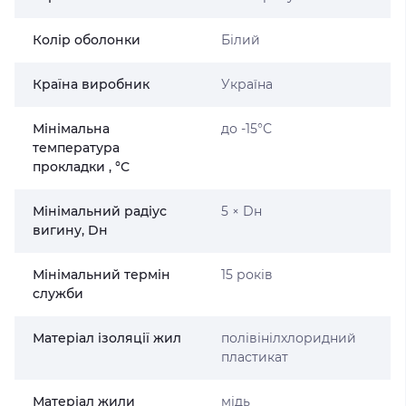
Колір оболонки
Білий
Країна виробник
Україна
Мінімальна
до -15°С
температура
прокладки , °С
Мінімальний радіус
5 × Dн
вигину, Dн
Мінімальний термін
15 років
служби
Матеріал ізоляції жил
полівінілхлоридний
пластикат
Матеріал жили
мідь