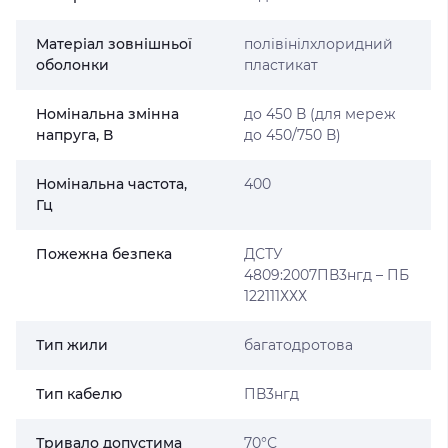
Матеріал зовнішньої
полівінілхлоридний
оболонки
пластикат
Номінальна змінна
до 450 В (для мереж
напруга, В
до 450/750 В)
Номінальна частота,
400
Гц
Пожежна безпека
ДСТУ
4809:2007ПВ3нгд – ПБ
122111ХХХ
Тип жили
багатодротова
Тип кабелю
ПВ3нгд
Тривало допустима
70°С