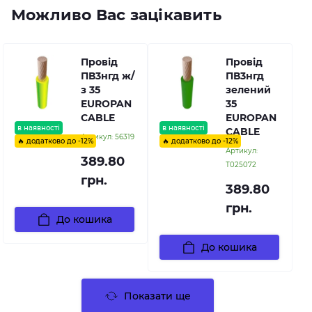
Можливо Вас зацікавить
Провід
Провід
ПВ3нгд ж/
ПВ3нгд
з 35
зелений
EUROPAN
35
CABLE
EUROPAN
в наявності
в наявності
CABLE
Артикул:
56319
🔥 додатково до -12%
🔥 додатково до -12%
Артикул:
389.80
Т025072
грн.
389.80
грн.
До кошика
До кошика
Показати ще