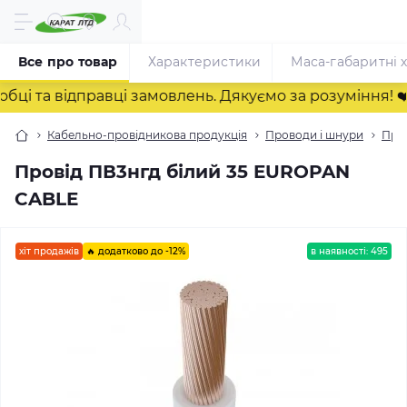
Все про товар
Характеристики
Маса-габаритні 
та відправці замовлень. Дякуємо за розуміння! ❤️
Кабельно-провідникова продукція
Проводи і шнури
Пров
Провід ПВ3нгд білий 35 EUROPAN
CABLE
хіт продажів
🔥 додатково до -12%
в наявності: 495