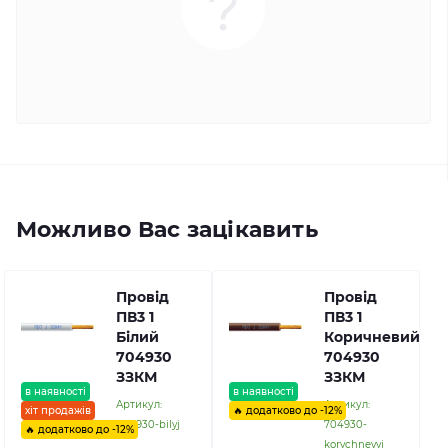
Можливо Вас зацікавить
Провід
Провід
ПВ3 1
ПВ3 1
Білий
Коричневий
704930
704930
ЗЗКМ
ЗЗКМ
в наявності
в наявності
Артикул:
Артикул:
хіт продажів
🔥 додатково до -12%
704930-bilyj
704930-
🔥 додатково до -12%
korychnevyj