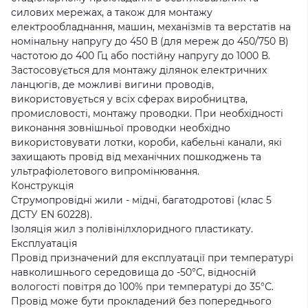
силових мережах, а також для монтажу
електрообладнання, машин, механізмів та верстатів на
номінальну напругу до 450 В (для мереж до 450/750 В)
частотою до 400 Гц або постійну напругу до 1000 В.
Застосовується для монтажу ділянок електричних
ланцюгів, де можливі вигини проводів,
використовується у всіх сферах виробництва,
промисловості, монтажу проводки. При необхідності
виконання зовнішньої проводки необхідно
використовувати лотки, короби, кабельні канали, які
захищають провід від механічних пошкоджень та
ультрафіолетового випромінювання.
Конструкція
Струмопровідні жили - мідні, багатодротові (клас 5
ДСТУ EN 60228).
Ізоляція жил з полівінілхлоридного пластикату.
Експлуатація
Провід призначений для експлуатації при температурі
навколишнього середовища до -50°С, відносній
вологості повітря до 100% при температурі до 35°С.
Провід може бути прокладений без попереднього