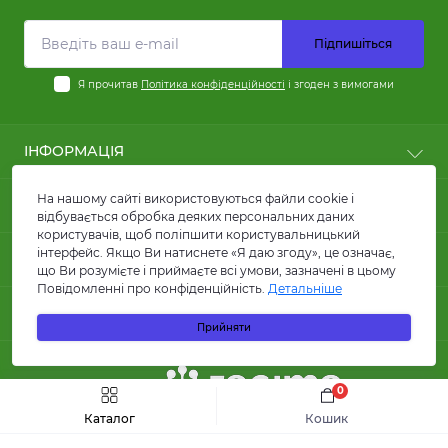
Підпишіться
Я прочитав
Політика конфіденційності
і згоден з вимогами
ІНФОРМАЦІЯ
Користні статті
На нашому сайті використовуються файли cookie і
ПОПУЛЯРНЕ
Оплата
відбувається обробка деяких персональних даних
користувачів, щоб поліпшити користувальницький
Доставка
Кабелі силові
інтерфейс. Якщо Ви натиснете «Я даю згоду», це означає,
КОНТАКТИ ТА АДРЕСА
Договір публічної оферти
Кабелі для сонячних панелей та батарей
що Ви розумієте і приймаєте всі умови, зазначені в цьому
FAQ
Повідомленні про конфіденційність.
Детальніше
Провід ПВ1 та ПВ3
вул. Кирилівська, 86, м.Київ
Про магазин
МЕСЕНДЖЕРИ
Лотки металеві
Прийняти
Гуртова компанія КАРАТ ЛТД
Відгуки
Акумуляторні батареї
Telegram
info@karatltd.com.ua
Зворотній зв’язок
Інвертори
Повернення товару
Viber
УЧАСНИК
Автоматичні вимикачі
0
Інтернент магазин КАРАТ ЛТД
Швидке замовлення
До кошика
Карта сайту
Диференціальні автомати
order@karatltd.com.ua
Каталог
Кошик
Виробники