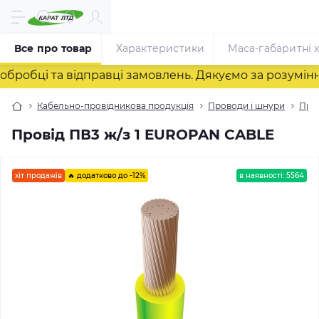
Все про товар
Характеристики
Маса-габаритні 
бці та відправці замовлень. Дякуємо за розуміння! 
Кабельно-провідникова продукція
Проводи і шнури
Пров
Провід ПВ3 ж/з 1 EUROPAN CABLE
хіт продажів
🔥 додатково до -12%
в наявності: 5564