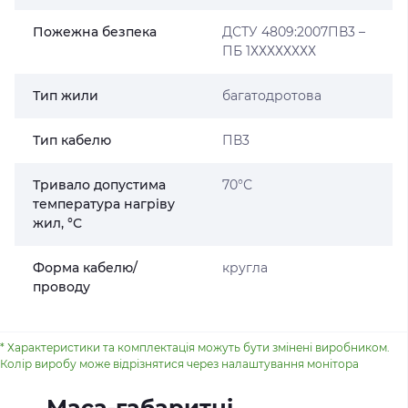
Пожежна безпека
ДСТУ 4809:2007ПВ3 –
ПБ 1ХХХХХХХХ
Тип жили
багатодротова
Тип кабелю
ПВ3
Тривало допустима
70°С
температура нагріву
жил, °С
Форма кабелю/
кругла
проводу
* Характеристики та комплектація можуть бути змінені виробником.
Колір виробу може відрізнятися через налаштування монітора
Маса-габаритні