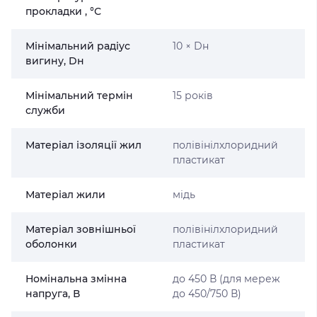
прокладки , °С
Мінімальний радіус
10 × Dн
вигину, Dн
Мінімальний термін
15 років
служби
Матеріал ізоляції жил
полівінілхлоридний
пластикат
Матеріал жили
мідь
Матеріал зовнішньої
полівінілхлоридний
оболонки
пластикат
Номінальна змінна
до 450 В (для мереж
напруга, В
до 450/750 В)