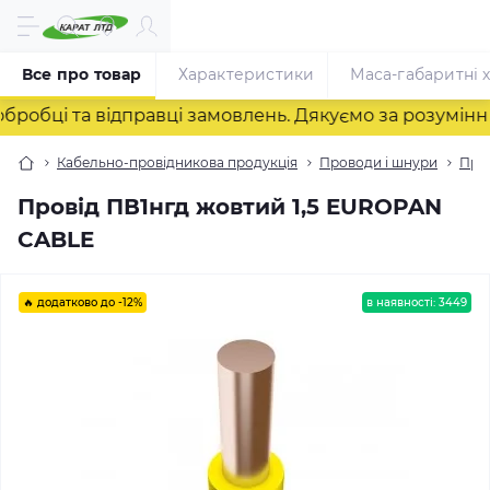
Все про товар
Характеристики
Маса-габаритні 
ці та відправці замовлень. Дякуємо за розуміння! ❤
Кабельно-провідникова продукція
Проводи і шнури
Пров
Провід ПВ1нгд жовтий 1,5 EUROPAN
CABLE
🔥 додатково до -12%
в наявності: 3449