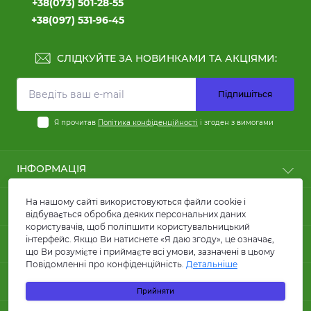
+38(073) 501-28-55
+38(097) 531-96-45
СЛІДКУЙТЕ ЗА НОВИНКАМИ ТА АКЦІЯМИ:
Підпишіться
Я прочитав
Політика конфіденційності
і згоден з вимогами
ІНФОРМАЦІЯ
Користні статті
На нашому сайті використовуються файли cookie і
ПОПУЛЯРНЕ
Оплата
відбувається обробка деяких персональних даних
користувачів, щоб поліпшити користувальницький
Доставка
Кабелі силові
інтерфейс. Якщо Ви натиснете «Я даю згоду», це означає,
КОНТАКТИ ТА АДРЕСА
Договір публічної оферти
Кабелі для сонячних панелей та батарей
що Ви розумієте і приймаєте всі умови, зазначені в цьому
FAQ
Повідомленні про конфіденційність.
Детальніше
Провід ПВ1 та ПВ3
вул. Кирилівська, 86, м.Київ
Про магазин
МЕСЕНДЖЕРИ
Лотки металеві
Прийняти
Гуртова компанія КАРАТ ЛТД
Відгуки
Акумуляторні батареї
Telegram