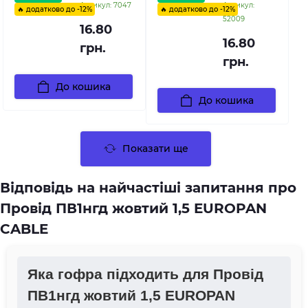
Артикул:
7047
Артикул:
🔥 додатково до -12%
🔥 додатково до -12%
52009
16.80
16.80
грн.
грн.
До кошика
До кошика
Показати ще
Відповідь на найчастіші запитання про
Провід ПВ1нгд жовтий 1,5 EUROPAN
CABLE
Яка гофра підходить для Провід
ПВ1нгд жовтий 1,5 EUROPAN