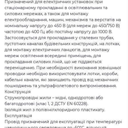
Призначений для електричних установок при
стаціонарному прокладанні в освітлювальних та
силових мережах, а також для монтажу
електрообладнання, машин, механізмів та верстатів на
номінальну напругу до 450 В (для мереж до 450/750 В)
частотою до 400 Гц або постійну напругу до 1000 В.
Застосовується для прокладання у сталевих трубах,
пустотних каналах будівельних конструкцій, на лотках,
для монтажу електричних ланцюгів, для монтажу
мереж освітлення всередині приміщень, для
прокладання силових ліній, що не піддаються
переміщенню. При необхідності виконання зовнішньої
проводки необхідно використовувати лотки, короби,
кабельні канали, які захищають провід від механічних
пошкоджень та ультрафіолетового випромінювання.
Конструкція
Струмопровідні жили – мідні, однодротові або
багатодротові (клас 1, 2 ДСТУ EN 60228).
Ізоляція жил з полівінілхлоридного пластикату.
Експлуатація
Провід призначений для експлуатації при температурі
навколишнього середовища до -50°С, відносній