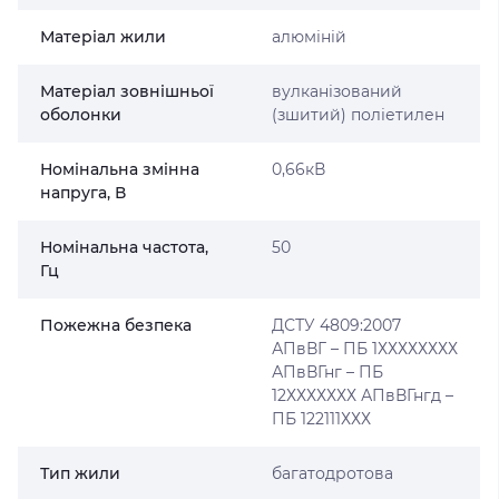
Матеріал жили
алюміній
Матеріал зовнішньої
вулканізований
оболонки
(зшитий) поліетилен
Номінальна змінна
0,66кВ
напруга, В
Номінальна частота,
50
Гц
Пожежна безпека
ДСТУ 4809:2007
АПвВГ – ПБ 1ХХХХХХХХ
АПвВГнг – ПБ
12ХХХХХХХ АПвВГнгд –
ПБ 122111ХХХ
Тип жили
багатодротова