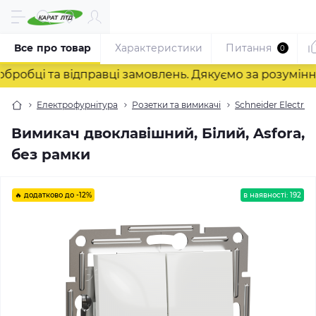
Все про товар
Характеристики
Питання
0
ці та відправці замовлень. Дякуємо за розуміння! ❤
Електрофурнітура
Розетки та вимикачі
Schneider Electric
Вимикач двоклавішний, Білий, Asfora,
без рамки
🔥 додатково до -12%
в наявності: 192