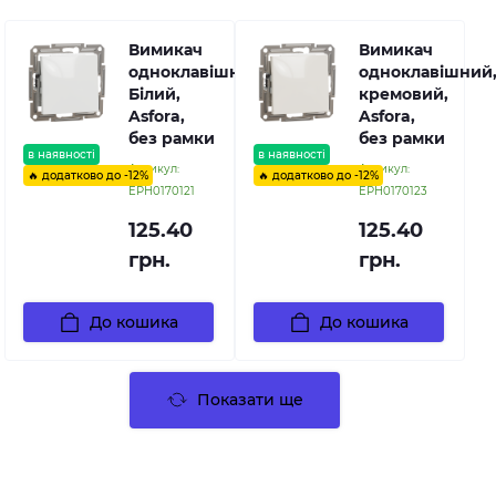
Вимикач
Вимикач
одноклавішний,
одноклавішний
Білий,
кремовий,
Asfora,
Asfora,
без рамки
без рамки
в наявності
в наявності
Артикул:
Артикул:
🔥 додатково до -12%
🔥 додатково до -12%
EPH0170121
EPH0170123
125.40
125.40
грн.
грн.
До кошика
До кошика
Показати ще