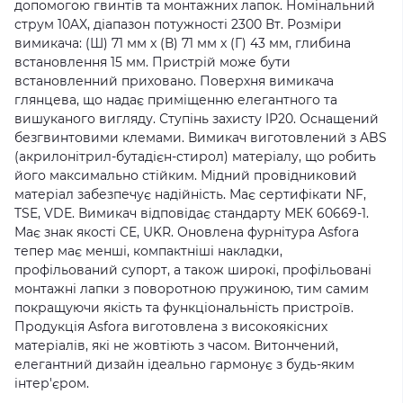
допомогою гвинтів та монтажних лапок. Номінальний
струм 10AX, діапазон потужності 2300 Вт. Розміри
вимикача: (Ш) 71 мм x (В) 71 мм x (Г) 43 мм, глибина
встановлення 15 мм. Пристрій може бути
встановленний приховано. Поверхня вимикача
глянцева, що надає приміщенню елегантного та
вишуканого вигляду. Ступінь захисту IP20. Оснащений
безгвинтовими клемами. Вимикач виготовлений з ABS
(акрилонітрил-бутадієн-стирол) матеріалу, що робить
його максимально стійким. Мідний провідниковий
матеріал забезпечує надійність. Має сертифікати NF,
TSE, VDE. Вимикач відповідає стандарту МЕК 60669-1.
Має знак якості CE, UKR. Оновлена фурнітура Asfora
тепер має менші, компактніші накладки,
профільований супорт, а також широкі, профільовані
монтажні лапки з поворотною пружиною, тим самим
покращуючи якість та функціональність пристроїв.
Продукція Asfora виготовлена з високоякісних
матеріалів, які не жовтіють з часом. Витончений,
елегантний дизайн ідеально гармонує з будь-яким
інтер'єром.