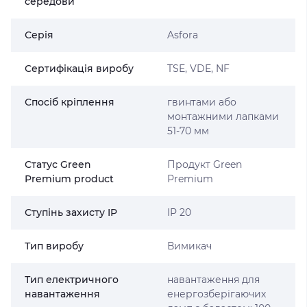
середови
Серія
Asfora
Сертифікація виробу
TSE, VDE, NF
Спосіб кріплення
гвинтами або
монтажними лапками
51-70 мм
Статус Green
Продукт Green
Premium product
Premium
Ступінь захисту IP
IP 20
Тип виробу
Вимикач
Тип електричного
навантаження для
навантаження
енергозберігаючих