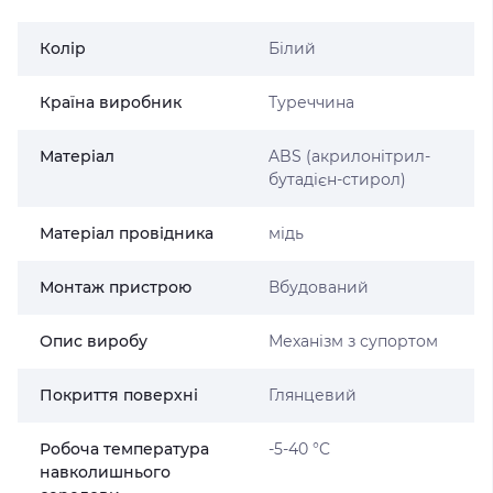
Колір
Білий
Країна виробник
Туреччина
Матеріал
ABS (акрилонітрил-
бутадієн-стирол)
Матеріал провідника
мідь
Монтаж пристрою
Вбудований
Опис виробу
Механізм з супортом
Покриття поверхні
Глянцевий
Робоча температура
-5-40 °C
навколишнього