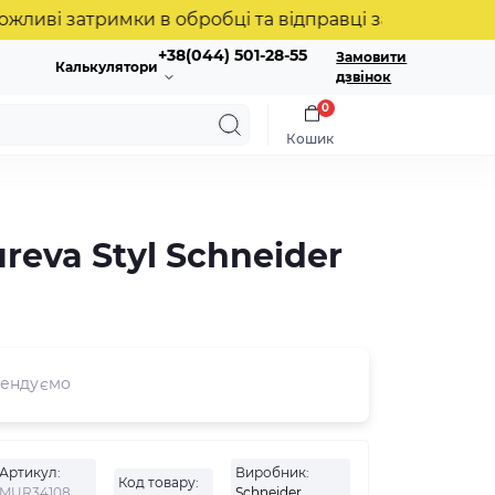
і затримки в обробці та відправці замовлень. Дякуєм
+38(044) 501-28-55
Замовити
Калькулятори
дзвінок
0
Кошик
reva Styl Schneider
ендуємо
Артикул:
Виробник:
Код товару:
MUR34108
Schneider