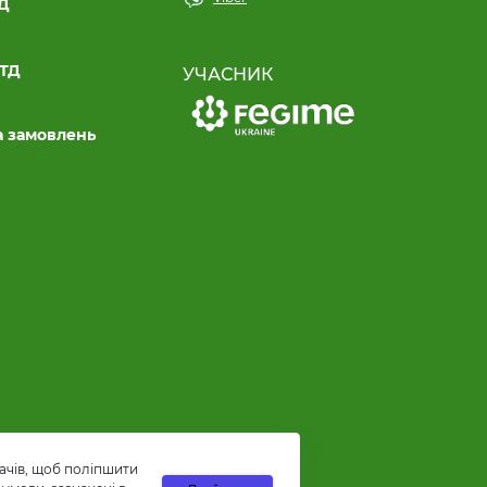
ТД
ЛТД
УЧАСНИК
а замовлень
ачів, щоб поліпшити