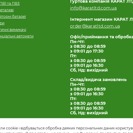
Гуртова компанія КАРАТ Л
ПВ1 та ПВ3
info@karatltd.com.ua
еталеві
торні батареї
Інтернент магазин КАРАТ 
ори
order@karatltd.com.ua
ичні вимикачі
нціальні автомати
Офіс/приймання та обробк
Пн–Чт:
з 08:30 до 08:59
з 09:01 до 17:30
Пт:
з 08:30 до 08:59
з 09:01 до 16:30
Сб, Нд: вихідний
Склад/видача замовлень
Пн–Чт:
з 08:30 до 08:59
з 09:01 до 16:30
Пт:
з 08:30 до 08:59
з 09:01 до 16:30
Сб, Нд: вихідний
и cookie і відбувається обробка деяких персональних даних користув