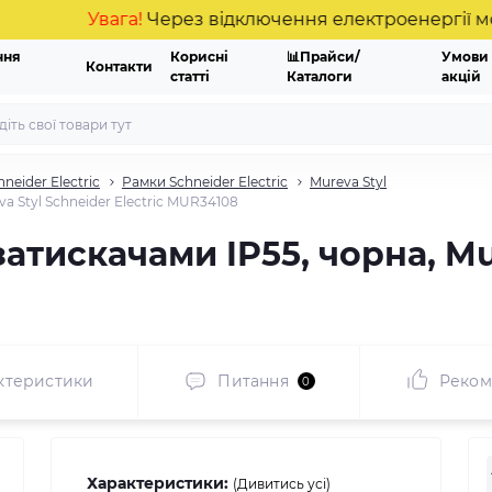
Увага!
Через відключення електроенергії можлив
ння
Корисні
📊Прайси/
Умови
Контакти
статті
Каталоги
акцій
hneider Electric
Рамки Schneider Electric
Mureva Styl
a Styl Schneider Electric MUR34108
затискачами IP55, чорна, Mu
ктеристики
Питання
Реком
0
Характеристики:
(Дивитись усі)