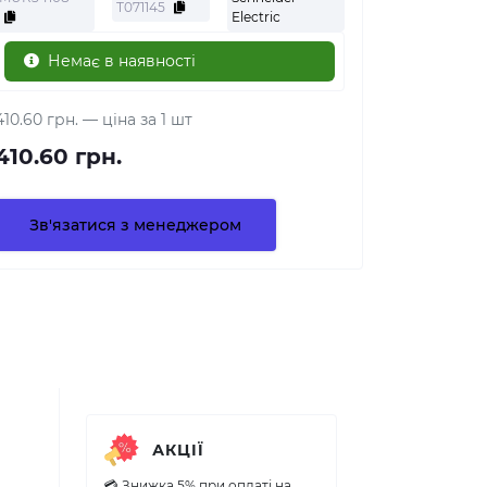
Т071145
Electric
Немає в наявності
410.60 грн.
— ціна за 1 шт
410.60 грн.
Зв'язатися з менеджером
АКЦІЇ
💳 Знижка 5% при оплаті на