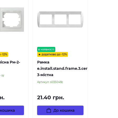
в наявності
 -12%
🔥 додатково до -12%
існа Pм-2-
Рамка
e.install.stand.frame.3.cer
3-містна
l-W
Артикул:
s035048c
н.
21.40 грн.
 кошика
До кошика