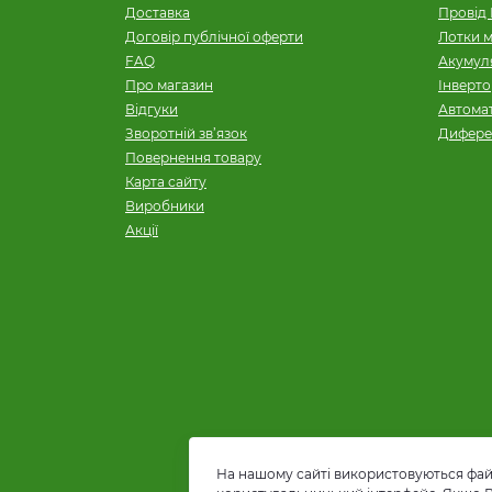
Доставка
Провід 
Договір публічної оферти
Лотки м
FAQ
Акумуля
Про магазин
Інверт
Відгуки
Автомат
Зворотній зв’язок
Дифере
Повернення товару
Карта сайту
Виробники
Акції
На нашому сайті використовуються файл