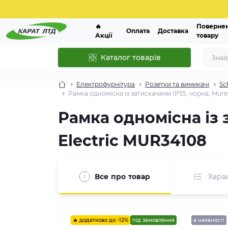
🔥
Поверне
Оплата
Доставка
Акції
товару
Каталог товарів
Електрофурнітура
Розетки та вимикачі
Sc
Рамка одномісна із затискачами IP55, чорна, Murev
Рамка одномісна із 
Electric MUR34108
Все про товар
Хара
🔥 додатково до -12%
під замовлення
в наявності