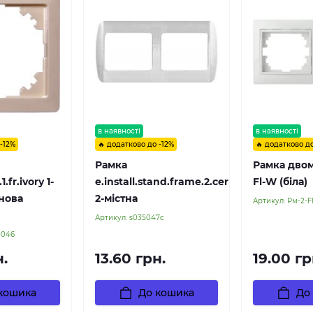
в наявності
в наявності
 -12%
🔥 додатково до -12%
🔥 додатково до
Рамка
Рамка двом
.fr.ivory 1-
e.install.stand.frame.2.cer
Fl-W (біла)
онова
2-містна
Артикул:
Pм-2-F
Артикул:
s035047c
0046
н.
13.60 грн.
19.00 гр
кошика
До кошика
До