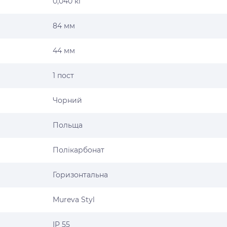
0,040 кг
84 мм
44 мм
1 пост
Чорний
Польща
Полікарбонат
Горизонтальна
Mureva Styl
IP 55