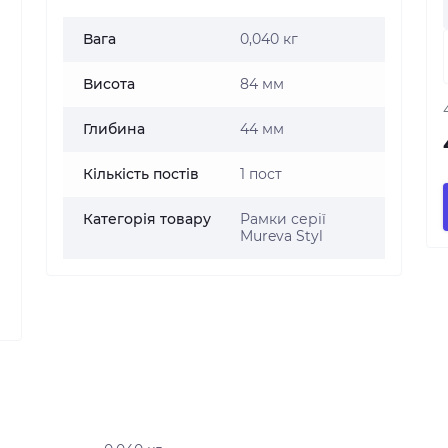
Вага
0,040 кг
Висота
84 мм
Глибина
44 мм
Кількість постів
1 пост
Категорія товару
Рамки серії
Mureva Styl