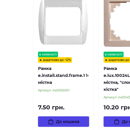
в наявності
в наявності
🔥 додатково до -12%
🔥 додатково до
Рамка
Рамка
e.install.stand.frame.1 1-
e.lux.10024L.1
містна
містна, "сл
кістка"
Артикул:
ins0050001
Артикул:
ins004
7.50 грн.
10.20 гр
До кошика
До 