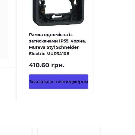
Рамка одномісна із
затискачами IP55, чорна,
Mureva Styl Schneider
Electric MUR34108
410.60 грн.
Зв'язатися з менеджером