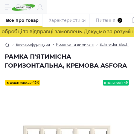
Все про товар
Характеристики
Питання
0
робці та відправці замовлень. Дякуємо за розуміння
Електрофурнітура
Розетки та вимикачі
Schneider Electric
РАМКА П'ЯТИМІСНА
ГОРИЗОНТАЛЬНА, КРЕМОВА ASFORA
🔥 додатково до -12%
в наявності: 49