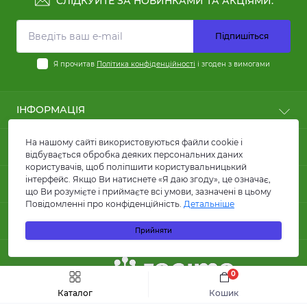
СЛІДКУЙТЕ ЗА НОВИНКАМИ ТА АКЦІЯМИ:
Підпишіться
Я прочитав
Політика конфіденційності
і згоден з вимогами
ІНФОРМАЦІЯ
Користні статті
На нашому сайті використовуються файли cookie і
ПОПУЛЯРНЕ
Оплата
відбувається обробка деяких персональних даних
користувачів, щоб поліпшити користувальницький
Доставка
Кабелі силові
інтерфейс. Якщо Ви натиснете «Я даю згоду», це означає,
КОНТАКТИ ТА АДРЕСА
Договір публічної оферти
Кабелі для сонячних панелей та батарей
що Ви розумієте і приймаєте всі умови, зазначені в цьому
FAQ
Повідомленні про конфіденційність.
Детальніше
Провід ПВ1 та ПВ3
вул. Кирилівська, 86, м.Київ
Про магазин
МЕСЕНДЖЕРИ
Лотки металеві
Прийняти
Гуртова компанія КАРАТ ЛТД
Відгуки
Акумуляторні батареї
Telegram
info@karatltd.com.ua
Зворотній зв’язок
Інвертори
Повернення товару
Viber
УЧАСНИК
Автоматичні вимикачі
0
Інтернент магазин КАРАТ ЛТД
Швидке замовлення
До кошика
Карта сайту
Диференціальні автомати
order@karatltd.com.ua
Каталог
Кошик
Виробники