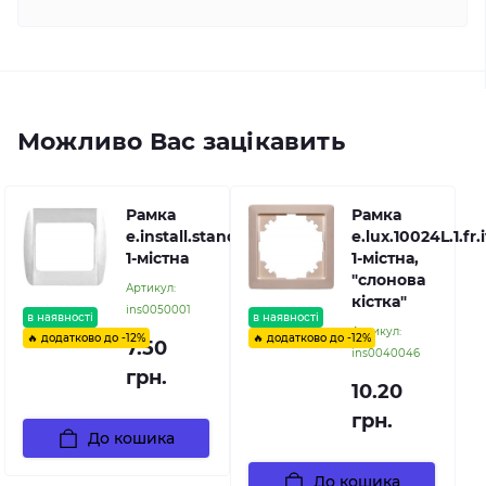
Можливо Вас зацікавить
Рамка
Рамка
e.install.stand.frame.1
e.lux.10024L.1.fr.
1-містна
1-містна,
"слонова
Артикул:
кістка"
ins0050001
в наявності
в наявності
Артикул:
🔥 додатково до -12%
🔥 додатково до -12%
7.50
ins0040046
грн.
10.20
грн.
До кошика
До кошика