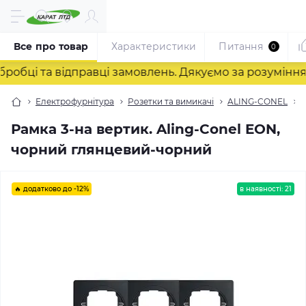
Все про товар
Характеристики
Питання
0
ці та відправці замовлень. Дякуємо за розуміння! ❤
Електрофурнітура
Розетки та вимикачі
ALING-CONEL
Рамка 3-на вертик. Aling-Conel EON,
чорний глянцевий-чорний
🔥 додатково до -12%
в наявності: 21