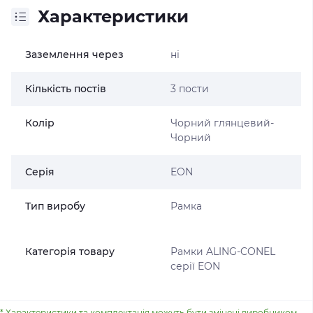
Характеристики
Заземлення через
ні
Кількість постів
3 пости
Колір
Чорний глянцевий-
Чорний
Серія
EON
Тип виробу
Рамка
Категорія товару
Рамки ALING-CONEL
серії EON
* Характеристики та комплектація можуть бути змінені виробником.