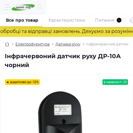
Все про товар
Характеристики
Питання
1
бці та відправці замовлень. Дякуємо за розуміння! 
Електрофурнітура
Датчики руху
Інфрачервоний датчик р
Інфрачервоний датчик руху ДР-10А
чорний
🔥 додатково до -12%
в наявності: 23