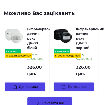
Можливо Вас зацікавить
Інфрачервоний
Інфрачервоний
датчик
датчик
руху
руху
ДР-09
ДР-09
білий
чорний
в наявності
в наявності
Артикул:
Артикул:
🔥 додатково до -12%
🔥 додатково до -12%
A0220010010
A0220010018
326.00
326.00
грн.
грн.
До кошика
До кошика
Показати ще