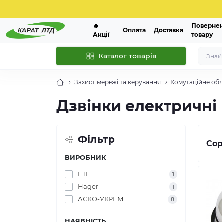
🔥
Поверне
Оплата
Доставка
Акції
товару
Каталог товарів
Захист мережі та керування
Комутаційне об
Дзвінки електричні
Фільтр
Сор
ВИРОБНИК
ETI
1
Hager
1
АСКО-УКРЕМ
8
НАЯВНІСТЬ