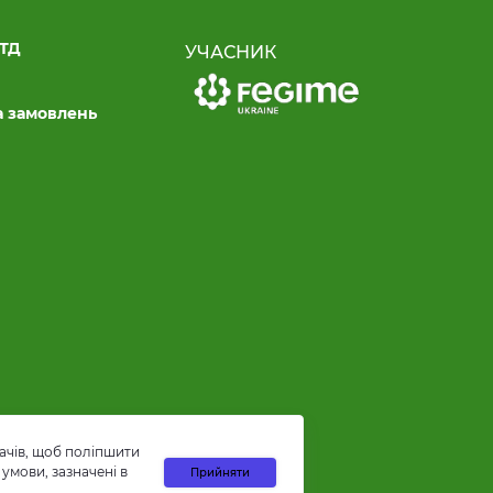
ЛТД
УЧАСНИК
а замовлень
ачів, щоб поліпшити
умови, зазначені в
Прийняти