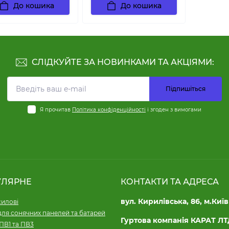
До кошика
До кошика
СЛІДКУЙТЕ ЗА НОВИНКАМИ ТА АКЦІЯМИ:
Підпишіться
Я прочитав
Політика конфіденційності
і згоден з вимогами
УЛЯРНЕ
КОНТАКТИ ТА АДРЕСА
вул. Кирилівська, 86, м.Київ
силові
для сонячних панелей та батарей
Гуртова компанія КАРАТ Л
ПВ1 та ПВ3