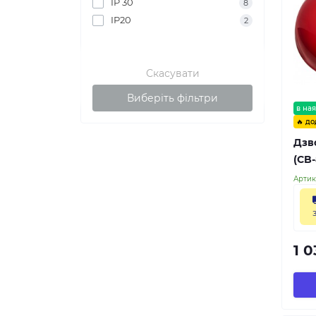
IP 30
8
IP20
2
Скасувати
Виберіть фільтри
в ная
🔥 до
Дзв
(CB
Артик
1 0