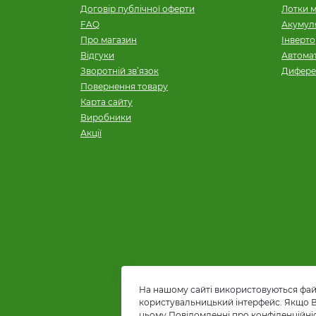
Договір публічної оферти
Лотки м
FAQ
Акумуля
Про магазин
Інверт
Відгуки
Автомат
Зворотній зв’язок
Дифере
Повернення товару
Карта сайту
Виробники
Акції
На нашому сайті використовуються файл
користувальницький інтерфейс. Якщо Ви 
цьому Повідомленні про конфіденційні