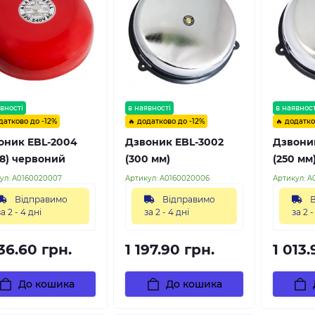
вності
в наявності
в наявност
датково до -12%
🔥 додатково до -12%
🔥 додатко
оник EBL-2004
Дзвоник EBL-3002
Дзвоник
-8) червоний
(300 мм)
(250 мм
ул:
A0160020007
Артикул:
A0160020006
Артикул:
A
Відправимо
Відправимо
В
за 2 - 4 дні
за 2 - 4 дні
за 2 -
36.60 грн.
1 197.90 грн.
1 013.
До кошика
До кошика