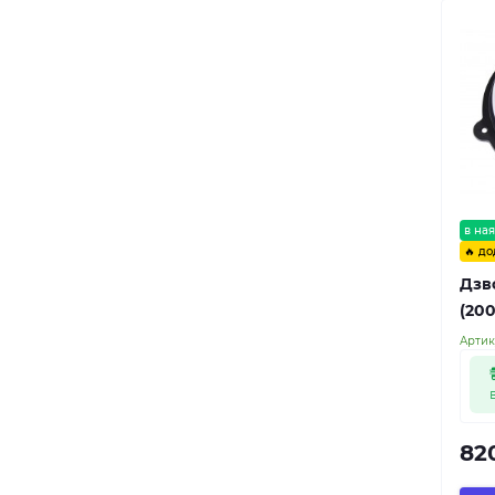
в ная
🔥 до
Дзв
(200
Артик
82