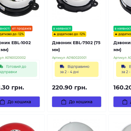
вності
хіт продажів
в наявності
в наявност
датково до -12%
🔥 додатково до -12%
🔥 додатко
оник EBL-1002
Дзвоник EBL-7502 (75
Дзвоник
 мм)
мм)
мм)
ул:
A0160020002
Артикул:
A0160020001
Артикул:
A
Готовий до
Відправимо
В
відправки
за 2 - 4 дні
за 2 -
.30 грн.
220.90 грн.
160.2
До кошика
До кошика