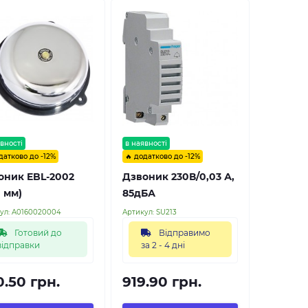
вності
в наявності
датково до -12%
🔥 додатково до -12%
оник EBL-2002
Дзвоник 230В/0,03 А,
 мм)
85дБА
ул:
A0160020004
Артикул:
SU213
Готовий до
Відправимо
відправки
за 2 - 4 дні
0.50 грн.
919.90 грн.