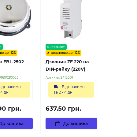
і
в наявності
во до -12%
🔥 додатково до -12%
 EBL-2502
Дзвоник ZE 220 на
)
DIN-рейку (220V)
0160020005
Артикул:
2412001
ідправимо
Відправимо
 4 дні
за 2 - 4 дні
90 грн.
637.50 грн.
До кошика
До кошика