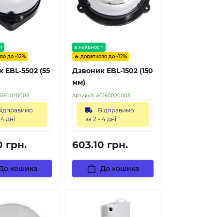
і
в наявності
во до -12%
🔥 додатково до -12%
 EBL-5502 (55
Дзвоник EBL-1502 (150
мм)
0160020008
Артикул:
A0160020003
ідправимо
Відправимо
 4 дні
за 2 - 4 дні
0 грн.
603.10 грн.
До кошика
До кошика