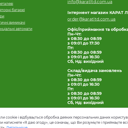
info@karatltd.com.ua
еталеві
торні батареї
Інтернент магазин КАРАТ 
ори
order@karatltd.com.ua
ичні вимикачі
нціальні автомати
Офіс/приймання та обробк
Пн–Чт:
з 08:30 до 08:59
з 09:01 до 17:30
Пт:
з 08:30 до 08:59
з 09:01 до 16:30
Сб, Нд: вихідний
Склад/видача замовлень
Пн–Чт:
з 08:30 до 08:59
з 09:01 до 16:30
Пт:
з 08:30 до 08:59
з 09:01 до 16:30
Сб, Нд: вихідний
и cookie і відбувається обробка деяких персональних даних користув
натиснете «Я даю згоду», це означає, що Ви розумієте і приймаєте всі 
сть.
Детальніше