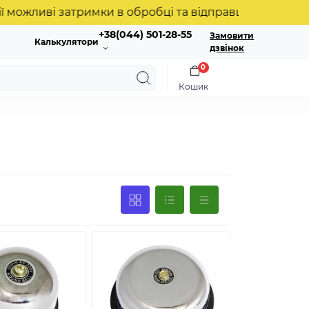
ливі затримки в обробці та відправці замовлень. Дя
+38(044) 501-28-55
Замовити
Калькулятори
дзвінок
0
Кошик