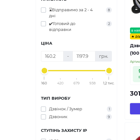
⌛Відправимо за 2 - 4
8
дні
✔️Готовий до
2
відправки
в ная
🔥 до
ЦІНА
Дзв
(100
-
грн.
Артик
160
420
679
938
1,2 тис.
301
ТИП ВИРОБУ
Дзвінок / Зумер
1
Дзвоник
9
СТУПІНЬ ЗАХИСТУ IP