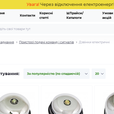
Увага!
Через відключення електроенергії мож
ння
Корисні
📊Прайси/
Умови
Контакти
статті
Каталоги
акцій
ладнання
Пристрої подачі команд і сигналів
Дзвінки електричні
тування: