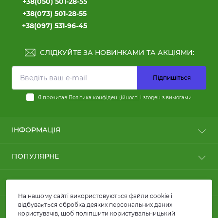
+38(050) 501-28-55
+38(073) 501-28-55
+38(097) 531-96-45
СЛІДКУЙТЕ ЗА НОВИНКАМИ ТА АКЦІЯМИ:
Підпишіться
Я прочитав
Політика конфіденційності
і згоден з вимогами
ІНФОРМАЦІЯ
Користні статті
ПОПУЛЯРНЕ
Оплата
Доставка
Кабелі силові
КОНТАКТИ ТА АДРЕСА
Договір публічної оферти
Кабелі для сонячних панелей та батарей
FAQ
На нашому сайті використовуються файли cookie і
Провід ПВ1 та ПВ3
вул. Кирилівська, 86, м.Київ
відбувається обробка деяких персональних даних
Про магазин
МЕСЕНДЖЕРИ
Лотки металеві
користувачів, щоб поліпшити користувальницький