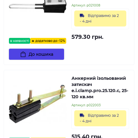
Артикул:
p021008
Відправимо за 2
- 4 дні
579.30 грн.
в наявності
🔥 додатково до -12%
До кошика
Анкерний ізольований
затискач
e.i.clamp.pro.25.120.c, 25-
120 кв.мм
Артикул:
p022003
Відправимо за 2
- 4 дні
515.40 грн.