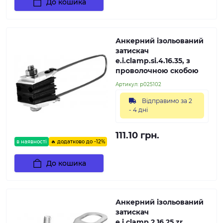
До кошика
Анкерний ізольований
затискач
e.i.clamp.si.4.16.35, з
проволочною скобою
Артикул:
p025102
Відправимо за 2
- 4 дні
111.10 грн.
в наявності
🔥 додатково до -12%
До кошика
Анкерний ізольований
затискач
e.i.clamp.2.16.25.zr,