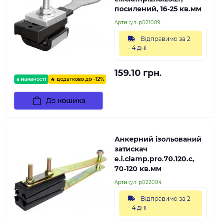
посилений, 16-25 кв.мм
Артикул:
p021009
Відправимо за 2
- 4 дні
159.10 грн.
в наявності
🔥 додатково до -12%
До кошика
Анкерний ізольований
затискач
e.i.clamp.pro.70.120.c,
70-120 кв.мм
Артикул:
p022004
Відправимо за 2
- 4 дні