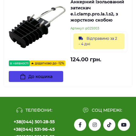
Анкерний ізольований
затискач
e.i.clamp.pro.la.1.s2, з
жорсткою скобою
Артикул:
p025003
Відправимо за 2
- 4 дні
124.00 грн.
в наявності
🔥 додатково до -12%
До кошика
ТЕЛЕФОНИ:
СОЦ МЕРЕЖІ:
+38(044) 501-28-55
+38(044) 531-96-45