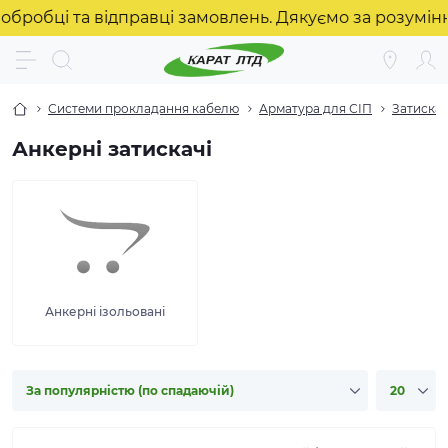
бці та відправці замовлень. Дякуємо за розуміння! 
Системи прокладання кабелю
Арматура для СІП
Затискач
Анкерні затискачі
Анкерні ізольовані