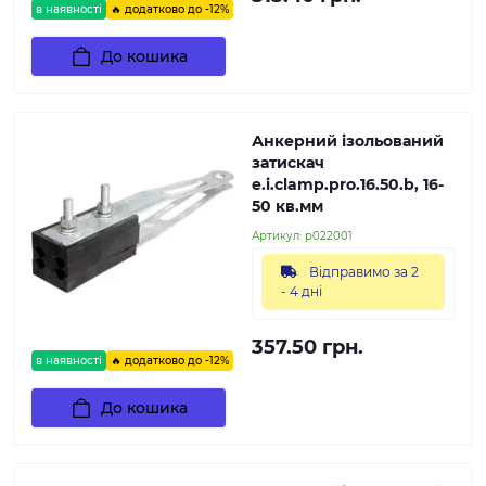
в наявності
🔥 додатково до -12%
До кошика
Анкерний ізольований
затискач
e.i.clamp.pro.16.50.b, 16-
50 кв.мм
Артикул:
p022001
Відправимо за 2
- 4 дні
357.50 грн.
в наявності
🔥 додатково до -12%
До кошика