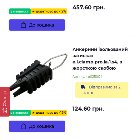
457.60 грн.
в наявності
🔥 додатково до -12%
До кошика
Анкерний ізольований
затискач
e.i.clamp.pro.la.1.s4, з
жорсткою скобою
Артикул:
p025004
Відправимо за 2
- 4 дні
Фільтр
124.60 грн.
в наявності
🔥 додатково до -12%
До кошика