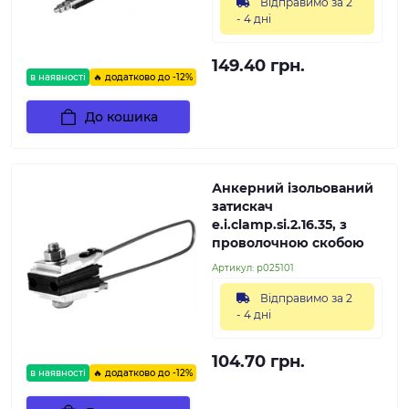
Відправимо за 2
- 4 дні
149.40 грн.
в наявності
🔥 додатково до -12%
До кошика
Анкерний ізольований
затискач
e.i.clamp.si.2.16.35, з
проволочною скобою
Артикул:
p025101
Відправимо за 2
- 4 дні
104.70 грн.
в наявності
🔥 додатково до -12%