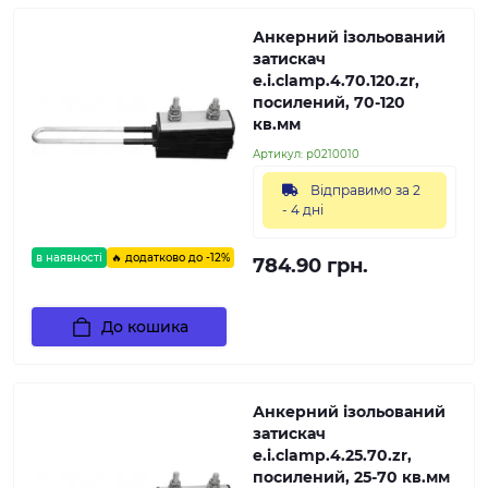
Анкерний ізольований
затискач
e.i.clamp.4.70.120.zr,
посилений, 70-120
кв.мм
Артикул:
p0210010
Відправимо за 2
- 4 дні
в наявності
🔥 додатково до -12%
784.90 грн.
До кошика
Анкерний ізольований
затискач
e.i.clamp.4.25.70.zr,
посилений, 25-70 кв.мм