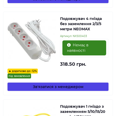
Подовжувач 4 гнізда
без заземлення 2/3/5
метри NEOMAX
Артикул:
NX500403
Немає в
наявності
318.50 грн.
🔥 додатково до -12%
під замовлення
Зв'язатися з менеджером
Подовжувач 1 гніздо з
заземленням 5/10/15/20