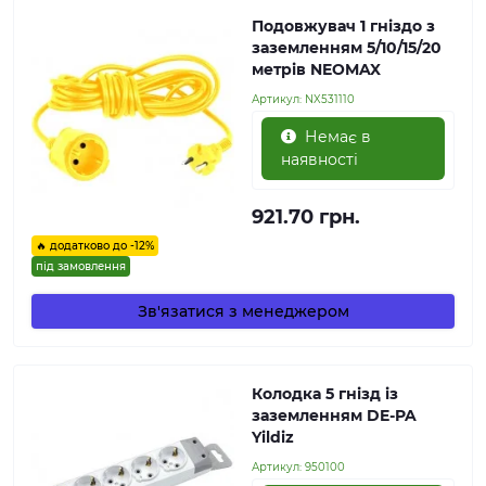
Подовжувач 1 гніздо з
заземленням 5/10/15/20
метрів NEOMAX
Артикул:
NX531110
Немає в
наявності
921.70 грн.
🔥 додатково до -12%
під замовлення
Зв'язатися з менеджером
Колодка 5 гнізд із
заземленням DE-PA
Yildiz
Артикул:
950100