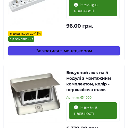
Немає в
наявності
96.00 грн.
🔥 додатково до -12%
під замовлення
Зв'язатися з менеджером
Висувний люк на 4
модулі з монтажним
комплектом, колір -
нержавіюча сталь
Артикул:
654000
Немає в
наявності