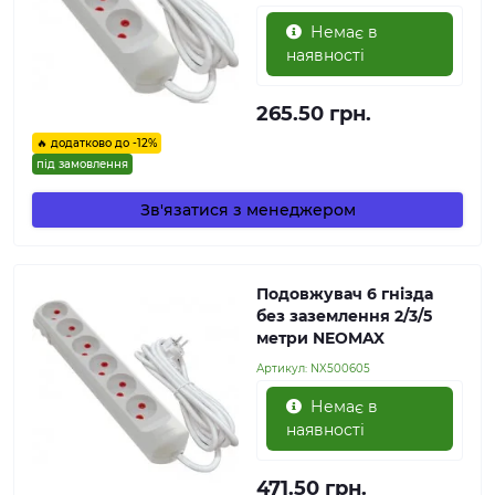
Немає в
наявності
265.50 грн.
🔥 додатково до -12%
під замовлення
Зв'язатися з менеджером
Подовжувач 6 гнізда
без заземлення 2/3/5
метри NEOMAX
Артикул:
NX500605
Немає в
наявності
471.50 грн.