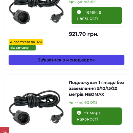
Артикул:
NX511110
Немає в
наявності
921.70 грн.
🔥 додатково до -12%
під замовлення
Зв'язатися з менеджером
Подовжувач 1 гніздо без
заземлення 5/10/15/20
метрів NEOMAX
Артикул:
NX510115
Немає в
наявності