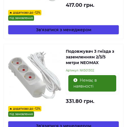
417.00 грн.
🔥 додатково до -12%
під замовлення
Зв'язатися з менеджером
Подовжувач 3 гнізда з
заземленням 2/3/5
метри NEOMAX
Артикул:
NX501302
Немає в
наявності
331.80 грн.
🔥 додатково до -12%
під замовлення
Зв'язатися з менеджером