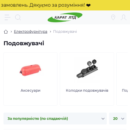
лень. Дякуємо за розуміння! ❤️
Електрофурнітура
Подовжувачі
Подовжувачі
Аксесуари
Колодки подовжувачів
Под