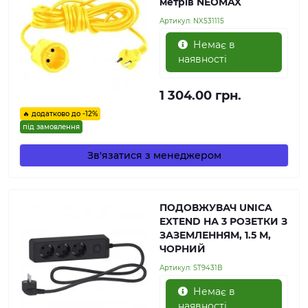
метрів NEOMAX
Артикул:
NX531115
Немає в
наявності
1 304.00 грн.
🔥 додатково до -12%
під замовлення
Зв'язатися з менеджером
ПОДОВЖУВАЧ UNICA
EXTEND НА 3 РОЗЕТКИ З
ЗАЗЕМЛЕННЯМ, 1.5 М,
ЧОРНИЙ
Артикул:
ST9431B
Немає в
наявності