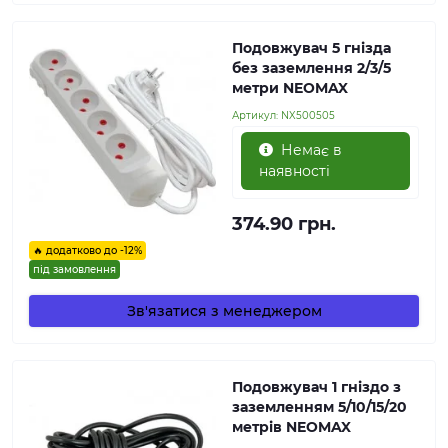
Подовжувач 5 гнізда
без заземлення 2/3/5
метри NEOMAX
Артикул:
NX500505
Немає в
наявності
374.90 грн.
🔥 додатково до -12%
під замовлення
Зв'язатися з менеджером
Подовжувач 1 гніздо з
заземленням 5/10/15/20
метрів NEOMAX