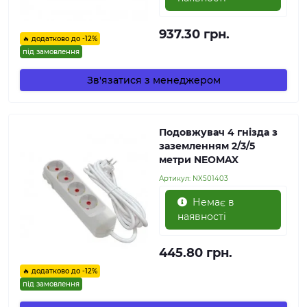
937.30 грн.
🔥 додатково до -12%
під замовлення
Зв'язатися з менеджером
Подовжувач 4 гнізда з
заземленням 2/3/5
метри NEOMAX
Артикул:
NX501403
Немає в
наявності
445.80 грн.
🔥 додатково до -12%
під замовлення