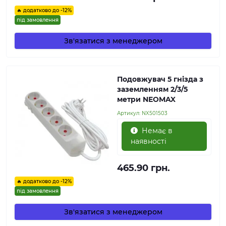
🔥 додатково до -12%
під замовлення
Зв'язатися з менеджером
Подовжувач 5 гнізда з
заземленням 2/3/5
метри NEOMAX
Артикул:
NX501503
Немає в
наявності
465.90 грн.
🔥 додатково до -12%
під замовлення
Зв'язатися з менеджером