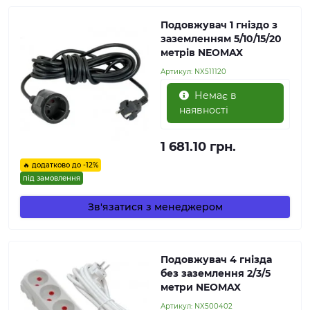
Подовжувач 1 гніздо з
заземленням 5/10/15/20
метрів NEOMAX
Артикул:
NX511120
Немає в
наявності
1 681.10 грн.
🔥 додатково до -12%
під замовлення
Зв'язатися з менеджером
Подовжувач 4 гнізда
без заземлення 2/3/5
метри NEOMAX
Артикул:
NX500402