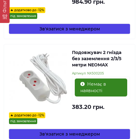
Фільтр
984.90 грн.
🔥 додатково до -12%
під замовлення
Зв'язатися з менеджером
Подовжувач 2 гнізда
без заземлення 2/3/5
метри NEOMAX
Артикул:
NX500205
Немає в
наявності
383.20 грн.
🔥 додатково до -12%
під замовлення
Зв'язатися з менеджером