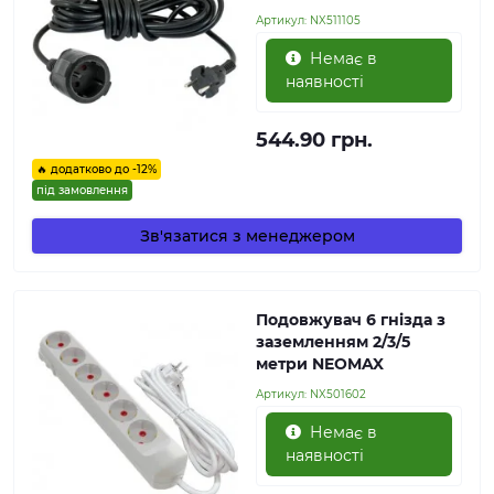
Артикул:
NX511105
Немає в
наявності
544.90 грн.
🔥 додатково до -12%
під замовлення
Зв'язатися з менеджером
Подовжувач 6 гнізда з
заземленням 2/3/5
метри NEOMAX
Артикул:
NX501602
Немає в
наявності