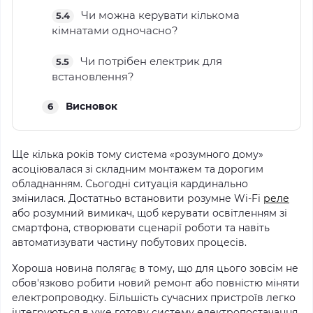
Чи можна керувати кількома
5.4
кімнатами одночасно?
Чи потрібен електрик для
5.5
встановлення?
Висновок
6
Ще кілька років тому система «розумного дому»
асоціювалася зі складним монтажем та дорогим
обладнанням. Сьогодні ситуація кардинально
змінилася. Достатньо встановити розумне Wi-Fi
реле
або розумний вимикач, щоб керувати освітленням зі
смартфона, створювати сценарії роботи та навіть
автоматизувати частину побутових процесів.
Хороша новина полягає в тому, що для цього зовсім не
обов'язково робити новий ремонт або повністю міняти
електропроводку. Більшість сучасних пристроїв легко
інтегруються в уже готову систему електропостачання.