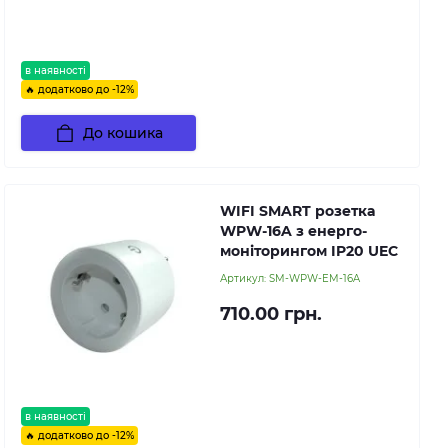
в наявності
🔥 додатково до -12%
До кошика
WIFI SMART розетка
WPW-16A з енерго-
моніторингом IP20 UEC
Артикул:
SM-WPW-EM-16A
710.00 грн.
в наявності
🔥 додатково до -12%