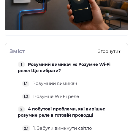
Зміст
Згорнути
▾
Розумний вимикач vs Розумне Wi-Fi
1
реле: Що вибрати?
Розумний вимикач
1.1
Розумне Wi-Fi реле
1.2
4 побутові проблеми, які вирішує
2
розумне реле в готовій проводці
1. Забули вимкнути світло
2.1