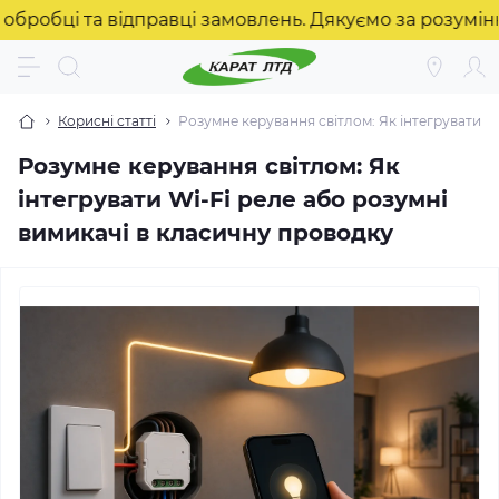
 та відправці замовлень. Дякуємо за розуміння! ❤️
Корисні статті
Розумне керування світлом: Як інтегрувати W
Розумне керування світлом: Як
інтегрувати Wi-Fi реле або розумні
вимикачі в класичну проводку