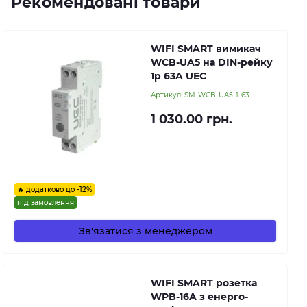
Рекомендовані товари
WIFI SMART вимикач
WCB-UA5 на DIN-рейку
1p 63A UEC
Артикул:
SM-WCB-UA5-1-63
1 030.00 грн.
🔥 додатково до -12%
під замовлення
Зв'язатися з менеджером
WIFI SMART розетка
WPB-16A з енерго-