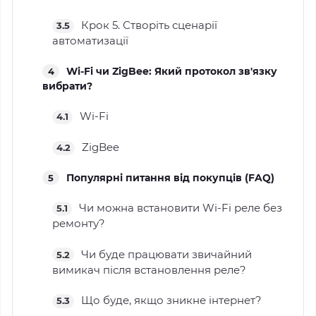
Крок 5. Створіть сценарії
3.5
автоматизації
Wi-Fi чи ZigBee: Який протокол зв'язку
4
вибрати?
Wi-Fi
4.1
ZigBee
4.2
Популярні питання від покупців (FAQ)
5
Чи можна встановити Wi-Fi реле без
5.1
ремонту?
Чи буде працювати звичайний
5.2
вимикач після встановлення реле?
Що буде, якщо зникне інтернет?
5.3