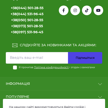
+38(044) 501-28-55
+38(044) 531-96-45
+38(050) 501-28-55
+38(073) 501-28-55
+38(097) 531-96-45
СЛІДКУЙТЕ ЗА НОВИНКАМИ ТА АКЦІЯМИ:
Підпишіться
Я прочитав
Політика конфіденційності
і згоден з вимогами
ІНФОРМАЦІЯ
Користні статті
ПОПУЛЯРНЕ
Оплата
Доставка
Кабелі силові
На нашому сайті використовуються файли cookie і