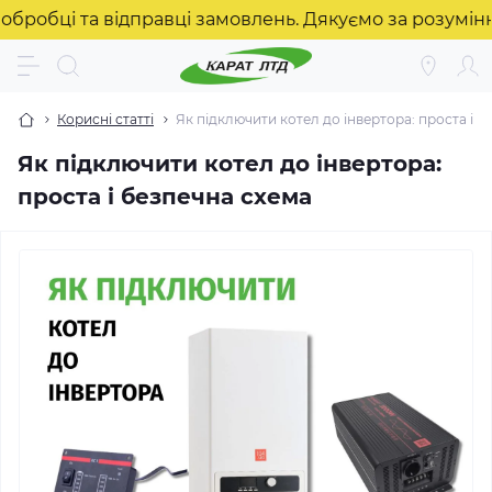
бці та відправці замовлень. Дякуємо за розуміння! 
Корисні статті
Як підключити котел до інвертора: проста і б
Як підключити котел до інвертора:
проста і безпечна схема