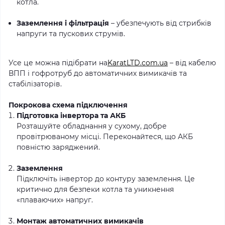
котла.
Заземлення і фільтрація
– убезпечують від стрибків
напруги та пускових струмів.
Усе це можна підібрати на
KaratLTD.com.ua
– від кабелю
ВПП і гофротруб до автоматичних вимикачів та
стабілізаторів.
Покрокова схема підключення
Підготовка інвертора та АКБ
Розташуйте обладнання у сухому, добре
провітрюваному місці. Переконайтеся, що АКБ
повністю заряджений.
Заземлення
Підключіть інвертор до контуру заземлення. Це
критично для безпеки котла та уникнення
«плаваючих» напруг.
Монтаж автоматичних вимикачів