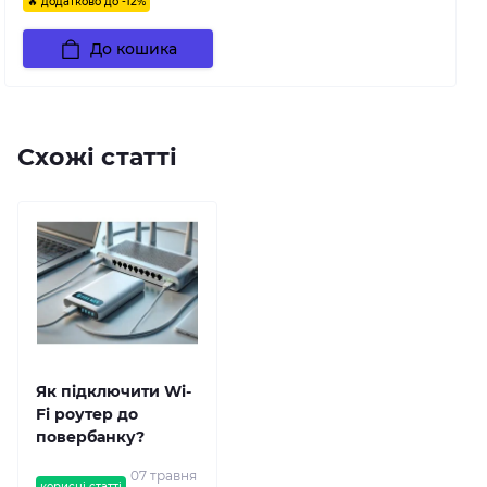
🔥 додатково до -12%
До кошика
Схожі статті
Як підключити Wi-
Fi роутер до
повербанку?
07 травня
корисні статті