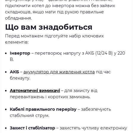
підключити котел до інвертора можна без зайвих
складнощів, якщо мати під рукою правильне
обладнання.
Що вам знадобиться
Перед монтажем підготуйте набір ключових
елементів:
Інвертор
– перетворює напругу з АКБ (12/24 В) у 220
В.
АКБ
–
акумулятор для живлення котла
під час
блекауту.
Автоматичні вимикачі
– для захисту від
перевантажень і коротких замикань.
Кабелі правильного перерізу
– забезпечують
стабільний струм.
Захист і стабілізатор
– захистять чутливу електроніку